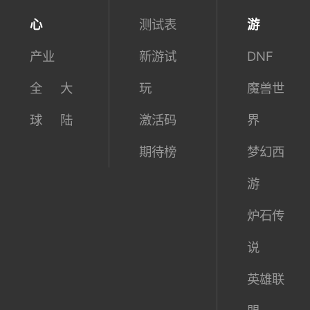
心
测试表
游
产业
新游试
DNF
全
大
玩
魔兽世
球
陆
激活码
界
期待榜
梦幻西
游
炉石传
说
英雄联