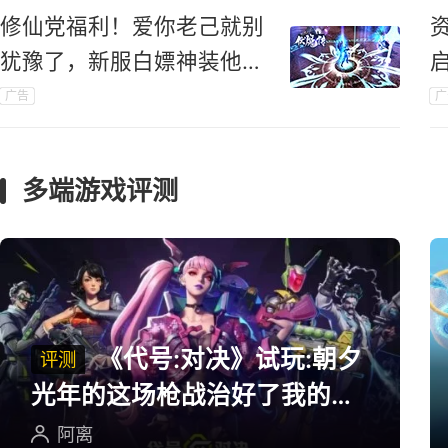
修仙党福利！爱你老己就别
犹豫了，新服白嫖神装他不
香吗？
广告
广
多端游戏评测
《代号:对决》试玩:朝夕
评测
光年的这场枪战治好了我的低
血压
阿离