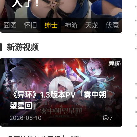
人了！
囧图
怀旧
绅士
神游
天龙
伏魔
新游视频
《异环》1.3版本PV「雾中朔
望星回」
2026-08-10
7