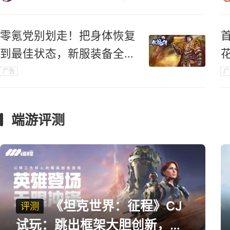
零氪党别划走！把身体恢复
到最佳状态，新服装备全靠
打！
广告
广
端游评测
《坦克世界：征程》CJ
评测
试玩：跳出框架大胆创新，用