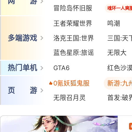
网 游
冒险岛怀旧服
魂环一人爽
王者荣耀世界
鸣潮
多端游戏
洛克王国:世界
三国:天
蓝色星原:旅谣
无限大
热门单机
GTA6
红色沙
0氪妖狐鬼服
新游:九
页 游
无限召月灵
首发:破