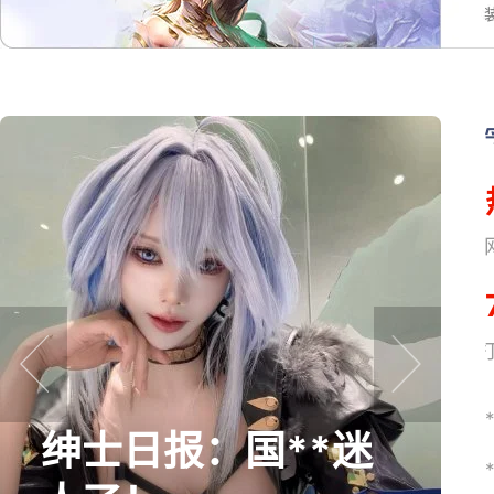
网易搜
prev
next
绅士日报：国**迷