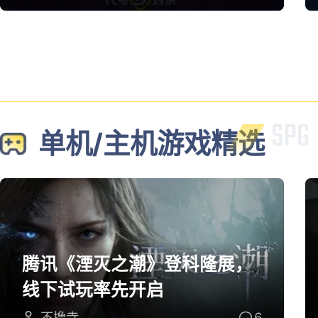
单机/主机游戏精选
腾讯《湮灭之潮》登科隆展，
线下试玩率先开启
不撸寺
6