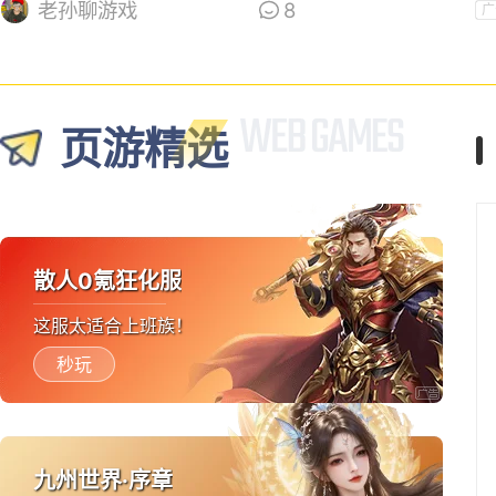
游戏？
老孙聊游戏
8
广
页游精选
散人0氪狂化服
这服太适合上班族！
秒玩
九州世界·序章