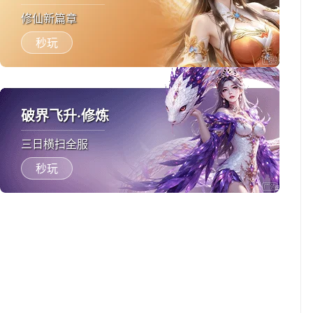
修仙新篇章
秒玩
破界飞升·修炼
三日横扫全服
秒玩