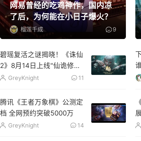
网易曾经的吃鸡神作，国内凉
了后，为何能在小日子爆火？
榴莲千成
9
碧瑶复活之谜揭晓！《诛仙
2》8月14日上线"仙诡修真
版"
GreyKnight
11
腾讯《王者万象棋》公测定
档 全网预约突破5000万
GreyKnight
14