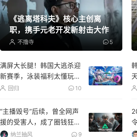
《逃离塔科夫》核心主创离
职，携手元老开发新射击大作
不撸寺
5
满屏大长腿！韩国大逃杀迎
新赛季，泳装福利太懂玩家
了
回归
10
“主播毁号”后续，曾全网声
援的受害人，成了圈钱狂
魔？
纳兰抽风
9