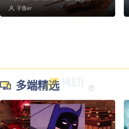
英雄射击重塑坦克对战
于鱼er
多端精选