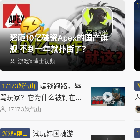
精
选
怒砸10亿碰瓷Apex的国产旗
舰 不到一年就扑街了？
游戏X博士视频
骗钱跑路，辱
17173妖气山
骂玩家？它为什么被钉在国
产游戏耻辱柱上？
17173妖气山
试玩韩国魂游
游戏x博士