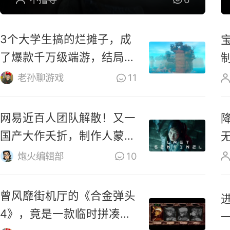
3个大学生搞的烂摊子，成
了爆款千万级端游，结局太
震撼
老孙聊游戏
11
网易近百人团队解散！又一
国产大作夭折，制作人蒙鼓
里？
炮火编辑部
10
曾风靡街机厅的《合金弹头
4》，竟是一款临时拼凑的