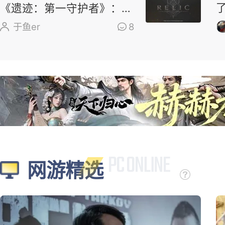
《遗迹：第一守护者》：求
求了，别再做类魂了
于鱼er
8
网游精选