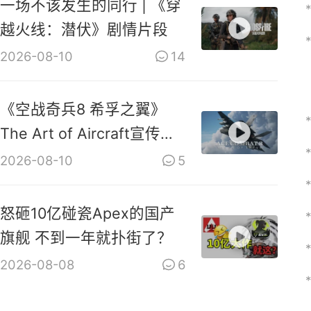
一场不该发生的同行 | 《穿
越火线：潜伏》剧情片段
2026-08-10
14
《空战奇兵8 希孚之翼》
The Art of Aircraft宣传视
频
2026-08-10
5
怒砸10亿碰瓷Apex的国产
旗舰 不到一年就扑街了？
2026-08-08
6