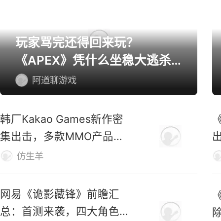
网游精选
玩家骂完还得回来玩？
《APEX》凭什么坐稳大逃杀
第一桌？
阿道聊游戏
韩厂Kakao Games新作密
集出击，多款MMO产品蓄
势待发
仿生羊