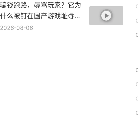
ARPG新作《血月》实机演
示视频
2026-08-06
骗钱跑路，辱骂玩家？它为
什么被钉在国产游戏耻辱柱
上？【是个人物10】
2026-08-06