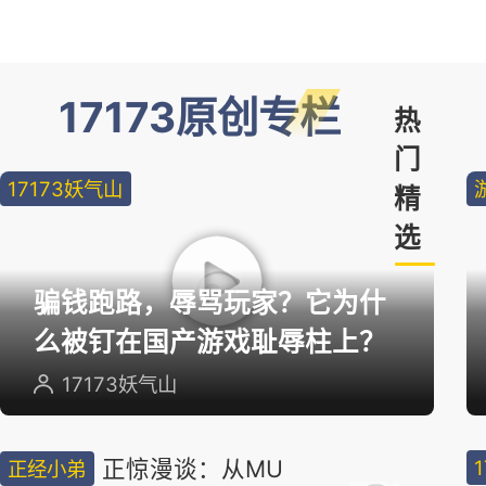
17173原创专栏
热
门
17173妖气山
精
选
骗钱跑路，辱骂玩家？它为什
么被钉在国产游戏耻辱柱上？