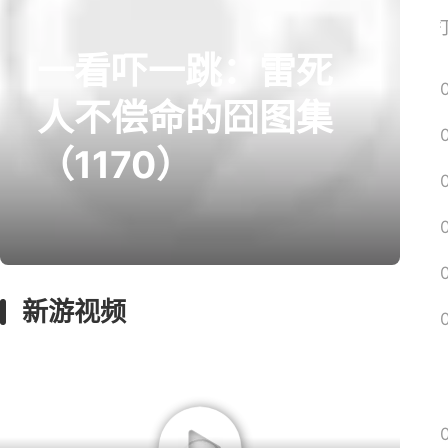
网易搜
一看吓一跳：雷死
prev
next
人不偿命的囧图集
（1170）
囧图
回忆
影游
绅士
远征
新游视频