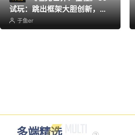
《坦克世界：征程》CJ
评测
试玩：跳出框架大胆创新，用
英雄射击重塑坦克对战
于鱼er