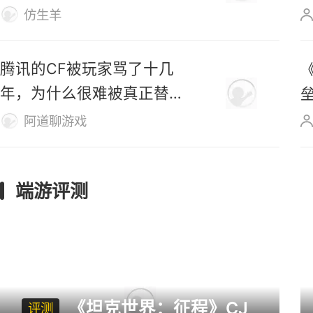
网易《诡影藏锋》前瞻汇
总：首测来袭，四大角色阵
容亮相
仿生羊
腾讯的CF被玩家骂了十几
年，为什么很难被真正替
代？
阿道聊游戏
端游评测