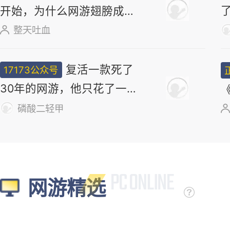
17173妖气山
正惊漫谈：从MU
正经小弟
开始，为什么网游翅膀成
了"躲不掉的刚需"？
整天吐血
复活一款死了
17173公众号
30年的网游，他只花了一
个周末
磷酸二轻甲