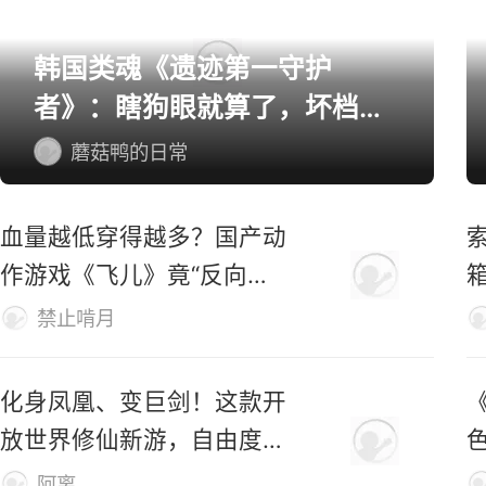
单机/主机游戏精选
韩国类魂《遗迹第一守护
者》：瞎狗眼就算了，坏档算
怎么个事！
蘑菇鸭的日常
血量越低穿得越多？国产动
索
作游戏《飞儿》竟“反向爆
衣”
禁止啃月