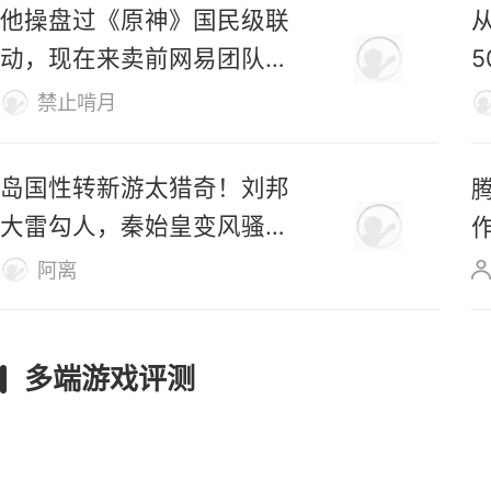
已登陆Steam，首日好评率
仅31%
M
仿生羊
他操盘过《原神》国民级联
动，现在来卖前网易团队新
作了
禁止啃月
岛国性转新游太猎奇！刘邦
大雷勾人，秦始皇变风骚美
女
阿离