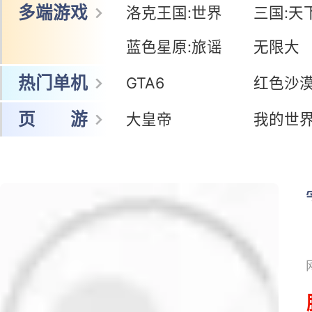
网 游
冒险岛怀旧服
暗黑:鬼道士
王者荣耀世界
鸣潮
多端游戏
洛克王国:世界
三国:天
蓝色星原:旅谣
无限大
热门单机
GTA6
红色沙
页 游
大皇帝
我的世