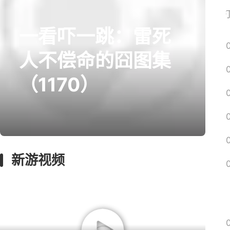
网易搜
一看吓一跳：雷死
prev
next
人不偿命的囧图集
（1170）
囧图
回忆
影游
绅士
远征
新游视频