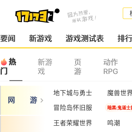
要闻
新游戏
游戏测试表
排
热
新游
页
动作
戏
游
RPG
门
地下城与勇士
魔兽世
网 游
冒险岛怀旧服
暗黑:鬼道士
王者荣耀世界
鸣潮