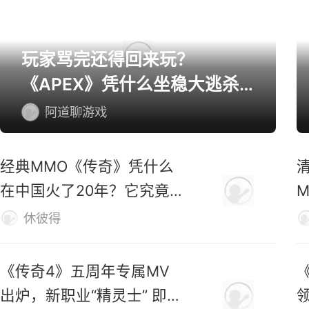
玩家骂完还得回来玩？
《APEX》凭什么坐稳大逃杀
第一桌？
阿道聊游戏
经典MMO《传奇》凭什么
在中国火了20年？它究竟
好玩在哪？
休彼得
《传奇4》五周年专属MV
出炉，新职业“精灵士” 即将