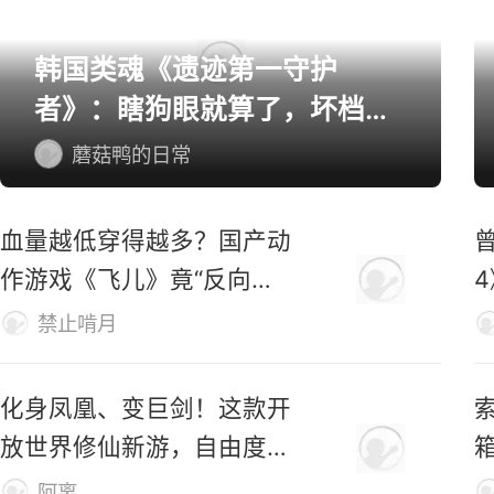
韩国类魂《遗迹第一守护
者》：瞎狗眼就算了，坏档算
怎么个事！
蘑菇鸭的日常
血量越低穿得越多？国产动
作游戏《飞儿》竟“反向爆
衣”
禁止啃月
化身凤凰、变巨剑！这款开
索
放世界修仙新游，自由度有
够野！
阿离