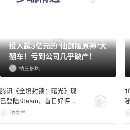
投入超3亿元的”仙剑版原神“大
翻车！亏到公司几乎破产！
纳兰抽风
腾讯《全境封锁：曙光》现
已登陆Steam，首日好评率
仅31%
M
仿生羊