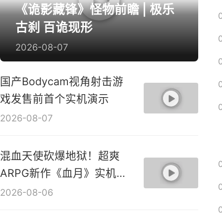
《诡影藏锋》怪物前瞻 | 极乐
古刹 百诡现形
2026-08-07
国产Bodycam视角射击游
戏发售前首个实机演示
2026-08-07
混血天使砍爆地狱！超爽
ARPG新作《血月》实机演
示视频
2026-08-06