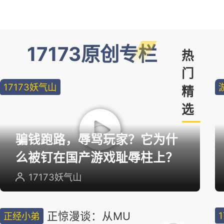
17173原创专栏
热
门
17173妖气山
精
选
骗钱跑路，辱骂玩家？它为什
么被钉在国产游戏耻辱柱上？
17173妖气山
正惊漫谈：从MU
正经小弟