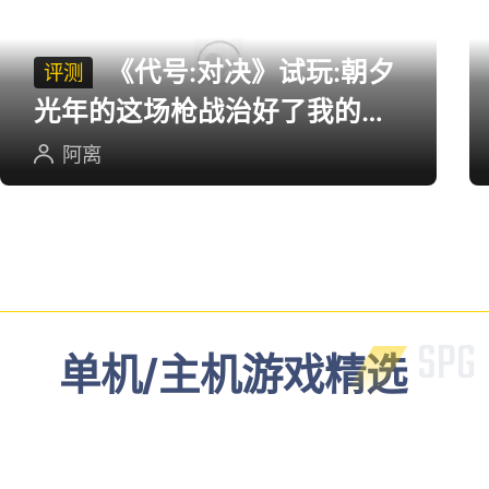
《代号:对决》试玩:朝夕
评测
光年的这场枪战治好了我的低
血压
阿离
单机/主机游戏精选