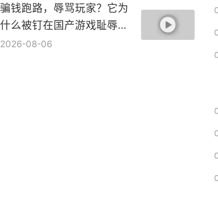
骗钱跑路，辱骂玩家？它为
什么被钉在国产游戏耻辱柱
上？【是个人物10】
2026-08-06