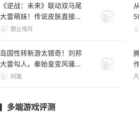
《逆战：未来》联动双马尾
大雷萌妹！传说皮肤直接免
费送！
禁止啃月
岛国性转新游太猎奇！刘邦
大雷勾人，秦始皇变风骚美
女
阿离
多端游戏评测