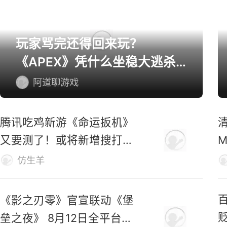
玩家骂完还得回来玩？
《APEX》凭什么坐稳大逃杀
第一桌？
阿道聊游戏
腾讯吃鸡新游《命运扳机》
又要测了！或将新增搜打撤
玩法！
仿生羊
《影之刃零》官宣联动《堡
垒之夜》 8月12日全平台预