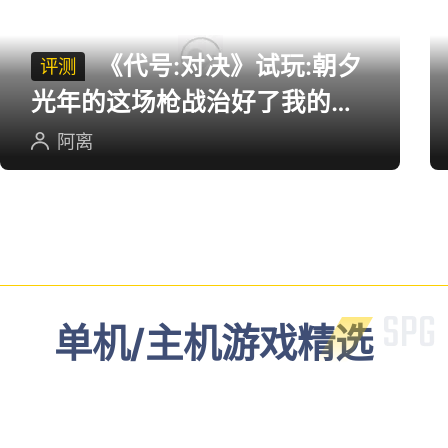
《代号:对决》试玩:朝夕
评测
光年的这场枪战治好了我的低
血压
阿离
单机/主机游戏精选