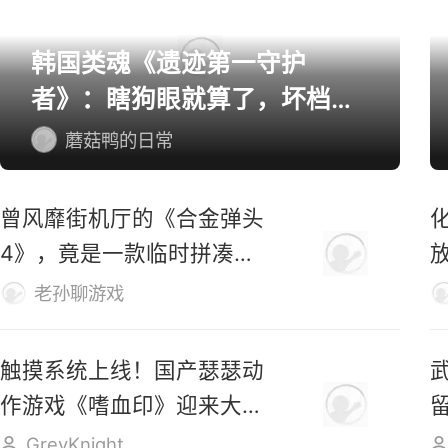
韩国类魂《遗迹第一守护
者》：瞎狗眼就算了，坏档算
怎么个事！
蘑菇鸭的日常
曾风靡街机厅的《合金弹头
4》，竟是一款临时拼凑的
游戏？
老孙聊游戏
触摸系统上线！国产瑟瑟动
作游戏《嗜血印》迎来大更
新
GreyKnight