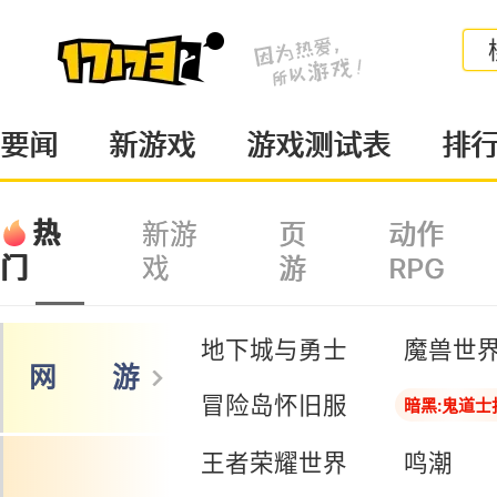
要闻
新游戏
游戏测试表
排
热
新游
页
动作
戏
游
RPG
门
地下城与勇士
魔兽世
网 游
冒险岛怀旧服
暗黑:鬼道士
王者荣耀世界
鸣潮