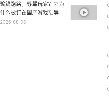
骗钱跑路，辱骂玩家？它为
什么被钉在国产游戏耻辱柱
上？【是个人物10】
2026-08-06