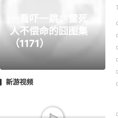
网易搜
一看吓一跳：雷死
prev
next
人不偿命的囧图集
（1171）
囧图
绅士
回忆
影游
远征
新游视频