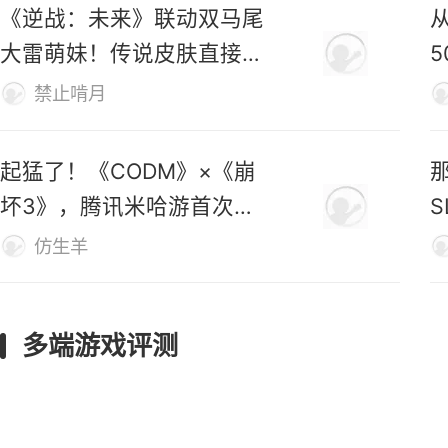
《逆战：未来》联动双马尾
大雷萌妹！传说皮肤直接免
费送！
禁止啃月
起猛了！《CODM》×《崩
坏3》，腾讯米哈游首次联
动官宣！
仿生羊
多端游戏评测