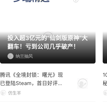
投入超3亿元的”仙剑版原神“大
翻车！亏到公司几乎破产！
纳兰抽风
腾讯《全境封锁：曙光》现
已登陆Steam，首日好评率
仅31%
M
仿生羊