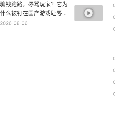
骗钱跑路，辱骂玩家？它为
什么被钉在国产游戏耻辱柱
上？【是个人物10】
2026-08-06