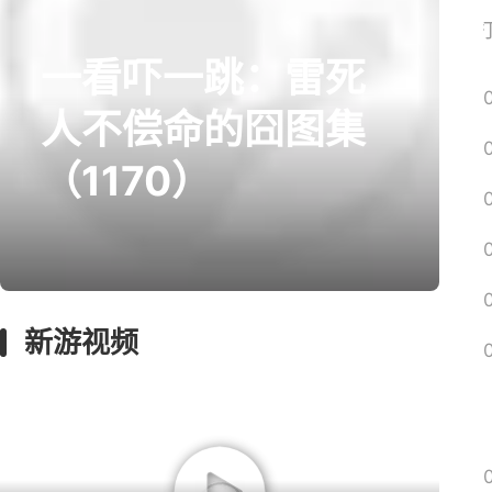
网易搜
一看吓一跳：雷死
prev
next
人不偿命的囧图集
（1170）
囧图
回忆
影游
绅士
远征
新游视频