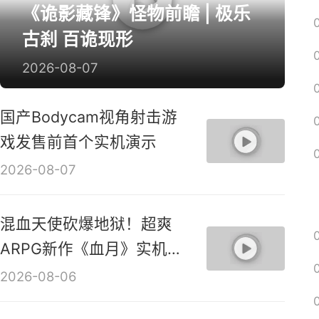
《诡影藏锋》怪物前瞻 | 极乐
古刹 百诡现形
2026-08-07
国产Bodycam视角射击游
戏发售前首个实机演示
2026-08-07
混血天使砍爆地狱！超爽
ARPG新作《血月》实机演
示视频
2026-08-06