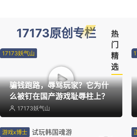
17173原创专栏
热
门
17173妖气山
精
选
骗钱跑路，辱骂玩家？它为什
么被钉在国产游戏耻辱柱上？
17173妖气山
试玩韩国魂游
游戏x博士