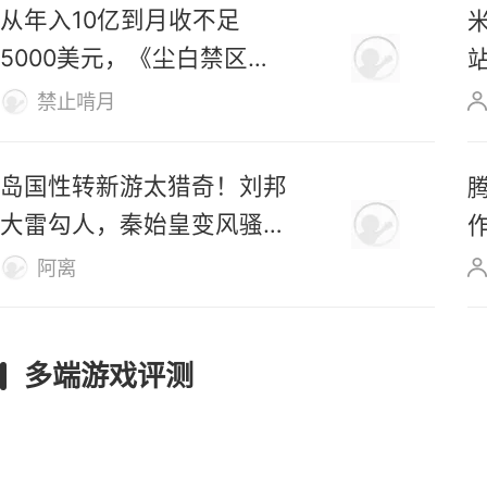
从年入10亿到月收不足
5000美元，《尘白禁区》
真要凉了？
禁止啃月
岛国性转新游太猎奇！刘邦
大雷勾人，秦始皇变风骚美
女
阿离
多端游戏评测