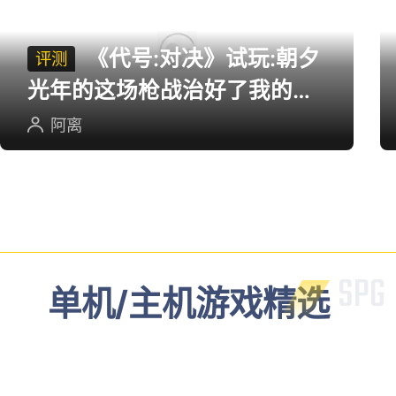
《代号:对决》试玩:朝夕
评测
光年的这场枪战治好了我的低
血压
阿离
单机/主机游戏精选