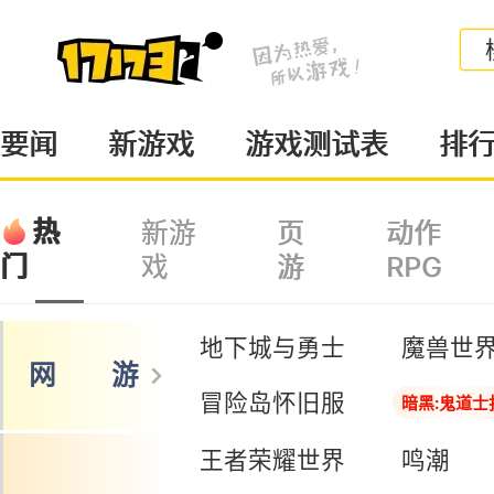
要闻
新游戏
游戏测试表
排
热
新游
页
动作
戏
游
RPG
门
地下城与勇士
魔兽世
网 游
冒险岛怀旧服
暗黑:鬼道士
王者荣耀世界
鸣潮