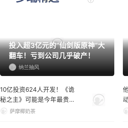
投入超3亿元的”仙剑版原神“大
翻车！亏到公司几乎破产！
纳兰抽风
10亿投资624人开发！《诡
秘之主》可能是今年最贵的
MMO
萨摩椰奶茶