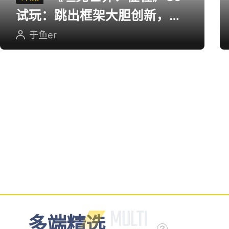
试玩：跳出框架大胆创新，用
英雄射击重塑坦克对战
于鱼er
多端精选