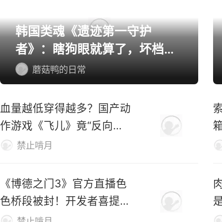
韩国类魂《遗迹第一守护
者》：瞎狗眼就算了，坏档算
怎么个事！
蘑菇鸭的日常
血量越低穿得越多？国产动
索
作游戏《飞儿》竟“反向爆
衣”
禁止啃月
《博德之门3》官方直播色
色桥段被封！开发者喜提荣
誉勋章
禁止啃月