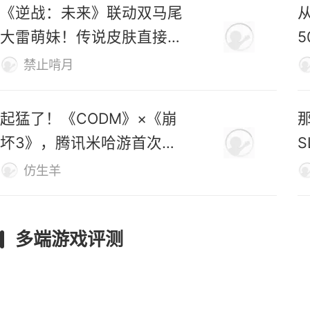
《逆战：未来》联动双马尾
大雷萌妹！传说皮肤直接免
费送！
禁止啃月
起猛了！《CODM》×《崩
坏3》，腾讯米哈游首次联
动官宣！
仿生羊
多端游戏评测