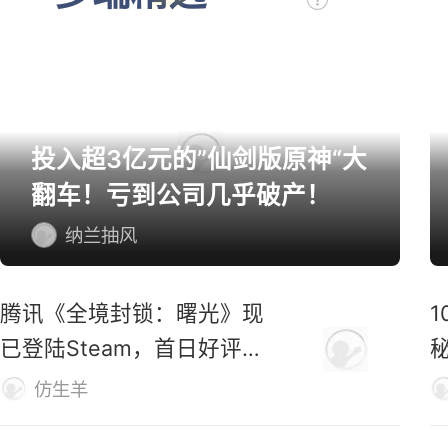
投入超3亿元的”仙剑版原神“大
翻车！亏到公司几乎破产！
纳兰抽风
腾讯《全境封锁：曙光》现
已登陆Steam，首日好评率
仅31%
M
仿生羊