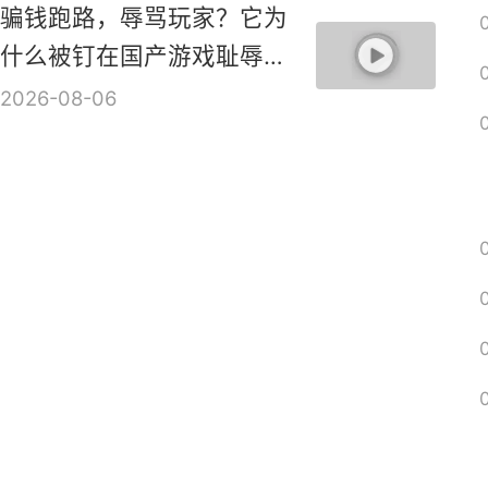
骗钱跑路，辱骂玩家？它为
什么被钉在国产游戏耻辱柱
上？【是个人物10】
2026-08-06