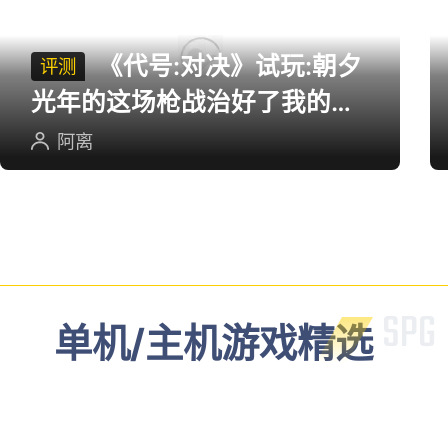
《代号:对决》试玩:朝夕
评测
光年的这场枪战治好了我的低
血压
阿离
单机/主机游戏精选