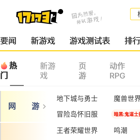
要闻
新游戏
游戏测试表
排
热
新游
页
动作
戏
游
RPG
门
地下城与勇士
魔兽世
网 游
冒险岛怀旧服
暗黑:鬼道士
王者荣耀世界
鸣潮