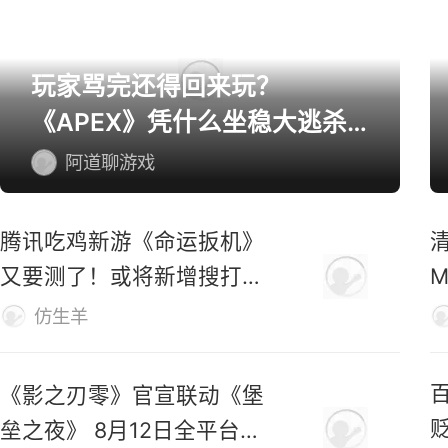
玩家骂完还得回来玩？
《APEX》凭什么坐稳大逃杀
第一桌？
阿道聊游戏
腾讯吃鸡新游《命运扳机》
又要测了！或将新增搜打撤
玩法！
仿生羊
《影之刃零》官宣联动《堡
垒之夜》 8月12日全平台预