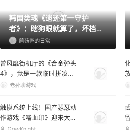
韩国类魂《遗迹第一守护
者》：瞎狗眼就算了，坏档算
怎么个事！
蘑菇鸭的日常
曾风靡街机厅的《合金弹头
4》，竟是一款临时拼凑的
游戏？
老孙聊游戏
触摸系统上线！国产瑟瑟动
作游戏《嗜血印》迎来大更
新
GreyKnight