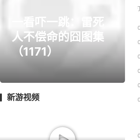
网易搜
一看吓一跳：雷死
prev
next
人不偿命的囧图集
（1171）
囧图
绅士
回忆
影游
远征
新游视频