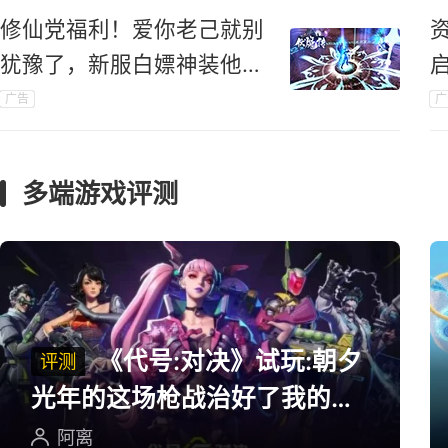
修仙党福利！爱你老己就别
犹豫了，新服白嫖神装他不
香吗？
广告
广
多端游戏评测
《代号:对决》试玩:朝夕
评测
光年的这场枪战治好了我的低
血压
阿离