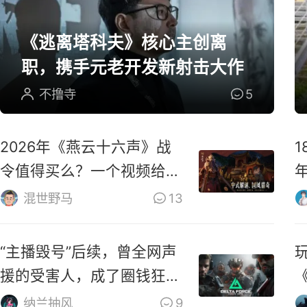
《逃离塔科夫》核心主创离
职，携手元老开发新射击大作
不撸寺
5
2026年《燕云十六声》战
令值得买么？一个视频给你
解答！
混世野马
13
“主播毁号”后续，曾全网声
援的受害人，成了圈钱狂
魔？
纳兰抽风
9