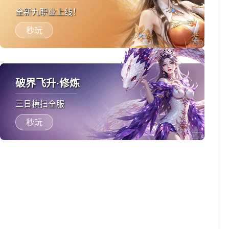
全新九职业上线！
秒玩
破界飞升·修炼
三日横扫全服
秒玩