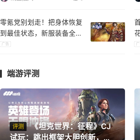
零氪党别划走！把身体恢复
到最佳状态，新服装备全靠
打！
广告
广
端游评测
《坦克世界：征程》CJ
评测
试玩：跳出框架大胆创新，用