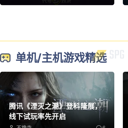
单机/主机游戏精选
腾讯《湮灭之潮》登科隆展，
线下试玩率先开启
不撸寺
6