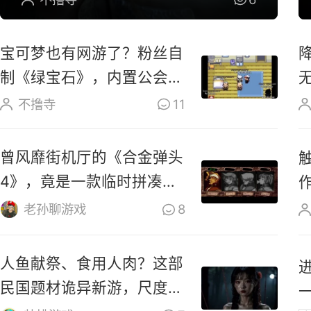
宝可梦也有网游了？粉丝自
制《绿宝石》，内置公会玩
法
不撸寺
11
曾风靡街机厅的《合金弹头
4》，竟是一款临时拼凑的
游戏？
老孙聊游戏
8
人鱼献祭、食用人肉？这部
民国题材诡异新游，尺度太