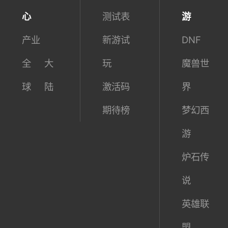
心
测试表
游
产业
新游试
DNF
全
大
玩
魔兽世
球
陆
激活码
界
期待榜
梦幻西
游
炉石传
说
英雄联
盟