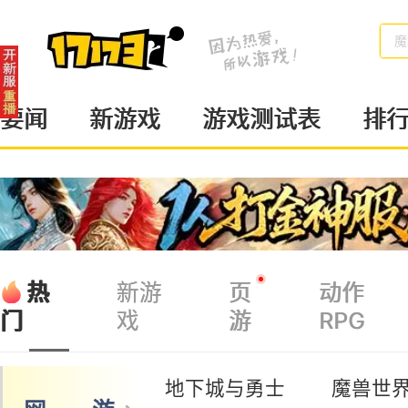
魔
要闻
新游戏
游戏测试表
排
热
新游
页
动作
戏
游
RPG
门
地下城与勇士
魔兽世