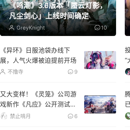
《鸣潮》3.6版本「蜃云灯影，
凡尘剑心」上线时间确定
GreyKnight
10
《异环》日服池袋办线下
展，人气火爆被迫提前开场
不撸寺
9
又大变样！《灵笼》公司游
戏新作《凡应》公开测试新
PV！
仅
禁止啃月
6