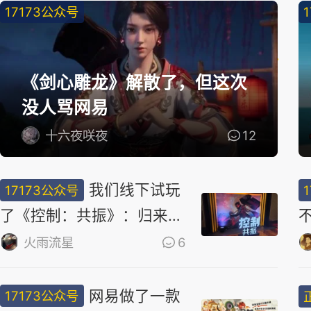
17173公众号
精
选
《剑心雕龙》解散了，但这次
没人骂网易
十六夜咲夜
12
我们线下试玩
17173公众号
了《控制：共振》：归来仍
是新怪谈天花板？
火雨流星
6
网易做了一款
17173公众号