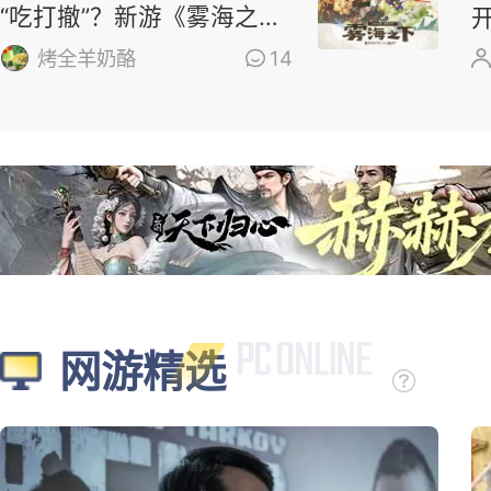
“吃打撤”？新游《雾海之
下》首曝！
烤全羊奶酪
14
网游精选