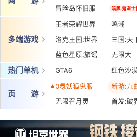
网 游
冒险岛怀旧服
暗黑:鬼道士
王者荣耀世界
鸣潮
多端游戏
洛克王国:世界
三国:天
蓝色星原:旅谣
无限大
热门单机
GTA6
红色沙
0氪妖狐鬼服
新游:九
页 游
无限召月灵
首发:破