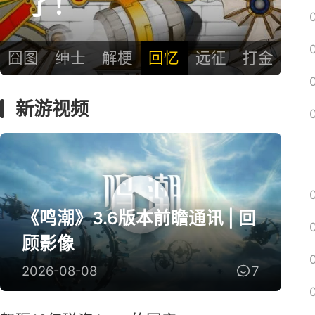
了！
囧图
绅士
解梗
回忆
远征
打金
新游视频
《鸣潮》3.6版本前瞻通讯 | 回
顾影像
2026-08-08
7