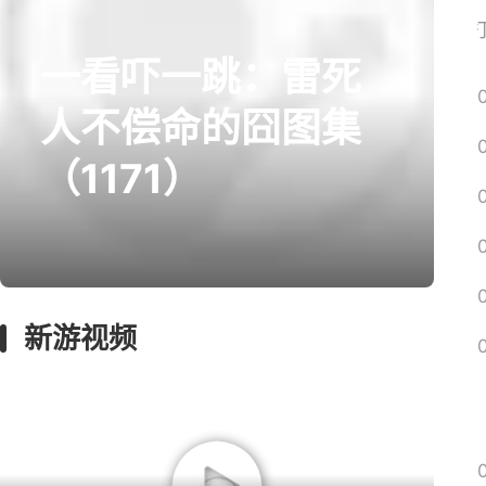
网易搜
一看吓一跳：雷死
prev
next
人不偿命的囧图集
（1171）
囧图
绅士
回忆
影游
远征
新游视频