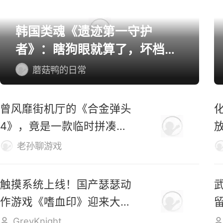
韩国类魂《遗迹第一守护
者》：瞎狗眼就算了，坏档算
怎么个事！
蘑菇鸭的日常
曾风靡街机厅的《合金弹头
4》，竟是一款临时拼凑的
游戏？
老孙聊游戏
触摸系统上线！国产瑟瑟动
作游戏《嗜血印》迎来大更
新
GreyKnight