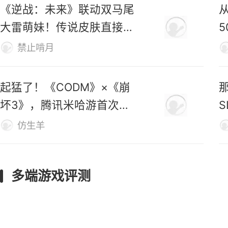
《逆战：未来》联动双马尾
大雷萌妹！传说皮肤直接免
费送！
禁止啃月
起猛了！《CODM》×《崩
坏3》，腾讯米哈游首次联
动官宣！
仿生羊
多端游戏评测