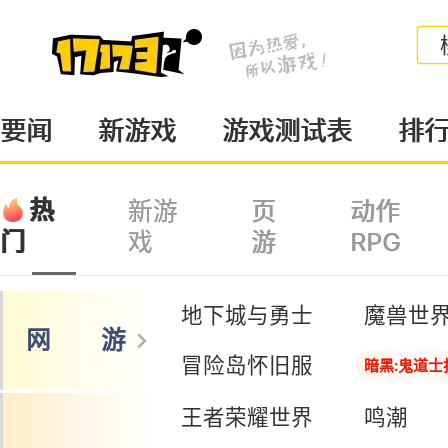
要闻
新游戏
游戏测试表
排
热
新游
页
动作
戏
游
RPG
门
地下城与勇士
魔兽世
网 游
冒险岛怀旧服
暗黑:鬼道士
王者荣耀世界
鸣潮