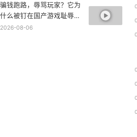
骗钱跑路，辱骂玩家？它为
什么被钉在国产游戏耻辱柱
上？【是个人物10】
2026-08-06