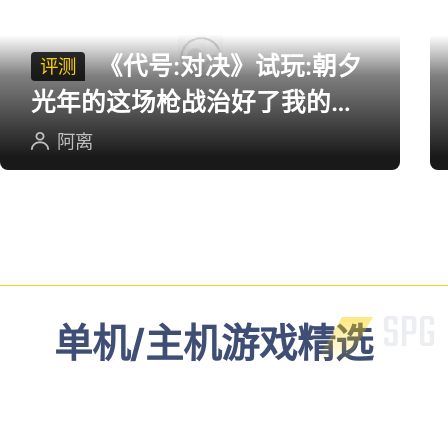
《代号:对决》试玩:朝夕
评测
光年的这场枪战治好了我的低
血压
阿离
单机/主机游戏精选