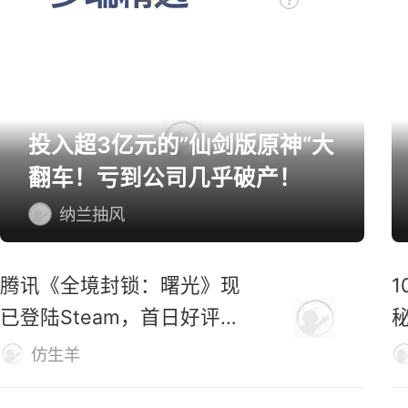
投入超3亿元的”仙剑版原神“大
翻车！亏到公司几乎破产！
纳兰抽风
腾讯《全境封锁：曙光》现
已登陆Steam，首日好评率
仅31%
M
仿生羊