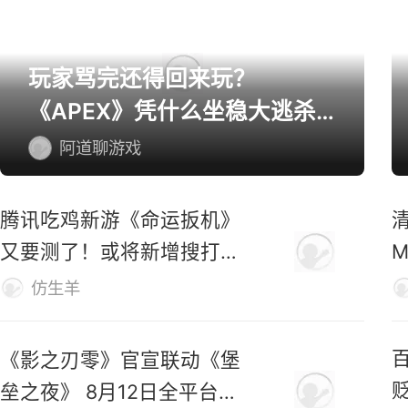
玩家骂完还得回来玩？
《APEX》凭什么坐稳大逃杀
第一桌？
阿道聊游戏
腾讯吃鸡新游《命运扳机》
又要测了！或将新增搜打撤
玩法！
仿生羊
《影之刃零》官宣联动《堡
垒之夜》 8月12日全平台预