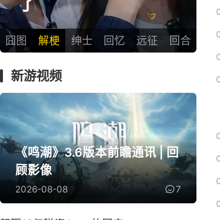
了
囧图
解梗
绅士
回忆
远征
回合
新游视频
《鸣潮》3.6版本前瞻通讯 | 回
顾影像
2026-08-08
7