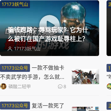
17173妖气山
精
选
骗钱跑路，辱骂玩家？它为什
么被钉在国产游戏耻辱柱上？
17173妖气山
一款不做抽卡
17173公众号
不卖武学的手游，怎么就做
出了最浓的武侠味儿
磷酸二轻甲
8
复活一款死了
17173公众号