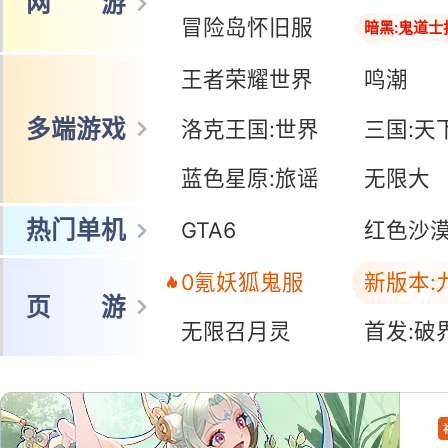
网 游
冒险岛怀旧服
暗黑:鬼道士
王者荣耀世界
鸣潮
多端游戏
洛克王国:世界
三国:天
蓝色星原:旅谣
无限大
热门单机
GTA6
红色沙
0氪妖狐鬼服
新版本:
页 游
无限召月灵
首发:破