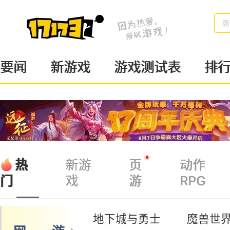
魔
要闻
新游戏
游戏测试表
排
热
新游
页
动作
戏
游
RPG
门
地下城与勇士
魔兽世