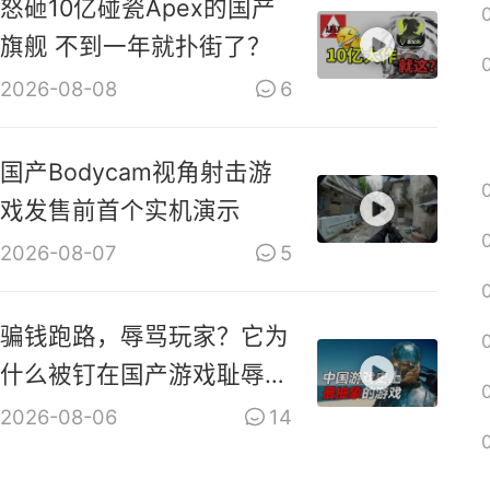
怒砸10亿碰瓷Apex的国产
旗舰 不到一年就扑街了？
2026-08-08
6
国产Bodycam视角射击游
戏发售前首个实机演示
2026-08-07
5
骗钱跑路，辱骂玩家？它为
什么被钉在国产游戏耻辱柱
上？【是个人物10】
2026-08-06
14