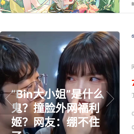
“Bin大小姐”是什么
网易搜
鬼？撞脸外网福利
prev
next
姬？网友：绷不住