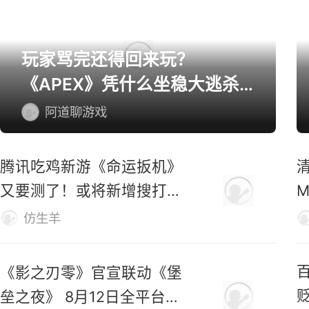
玩家骂完还得回来玩？
《APEX》凭什么坐稳大逃杀
第一桌？
阿道聊游戏
腾讯吃鸡新游《命运扳机》
又要测了！或将新增搜打撤
玩法！
仿生羊
《影之刃零》官宣联动《堡
垒之夜》 8月12日全平台预