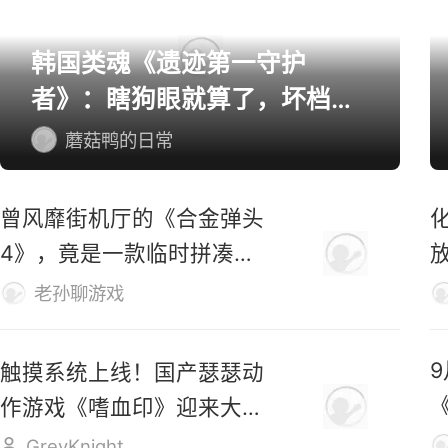
韩国类魂《遗迹第一守护
者》：瞎狗眼就算了，坏档算
怎么个事！
蘑菇鸭的日常
曾风靡街机厅的《合金弹头
4》，竟是一款临时拼凑的
游戏？
老孙聊游戏
触摸系统上线！国产瑟瑟动
作游戏《嗜血印》迎来大更
新
GreyKnight