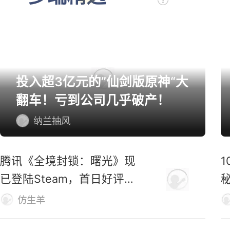
投入超3亿元的”仙剑版原神“大
翻车！亏到公司几乎破产！
纳兰抽风
腾讯《全境封锁：曙光》现
已登陆Steam，首日好评率
仅31%
M
仿生羊