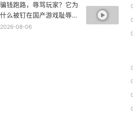
骗钱跑路，辱骂玩家？它为
什么被钉在国产游戏耻辱柱
上？【是个人物10】
2026-08-06