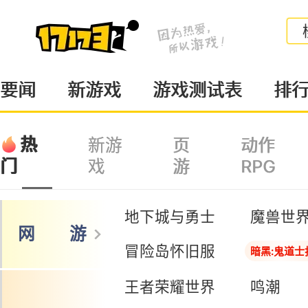
要闻
新游戏
游戏测试表
排
热
新游
页
动作
戏
游
RPG
门
地下城与勇士
魔兽世
网 游
冒险岛怀旧服
暗黑:鬼道士
王者荣耀世界
鸣潮