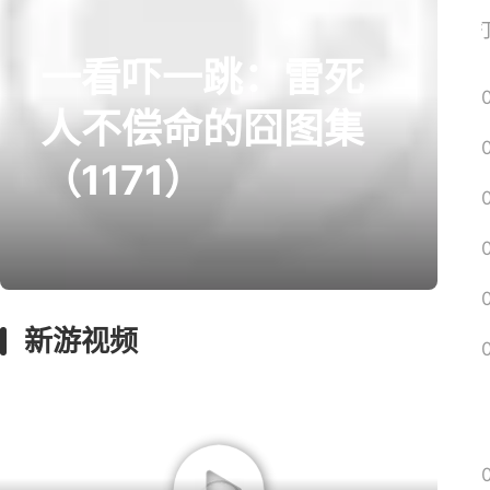
网易搜
一看吓一跳：雷死
prev
next
人不偿命的囧图集
（1171）
囧图
绅士
回忆
影游
远征
新游视频