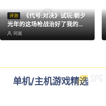
《代号:对决》试玩:朝夕
评测
光年的这场枪战治好了我的低
血压
阿离
单机/主机游戏精选