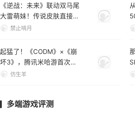
《逆战：未来》联动双马尾
大雷萌妹！传说皮肤直接免
费送！
禁止啃月
起猛了！《CODM》×《崩
坏3》，腾讯米哈游首次联
动官宣！
仿生羊
多端游戏评测