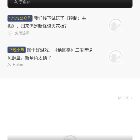
于鱼er
我们线下试玩了《控制：共
17173公众号
振》：归来仍是新怪谈天花板？
火雨流星
图个好游戏：《绝区零》二周年逆
正经小弟
风翻盘，新角色太顶了
Helen
MORE +