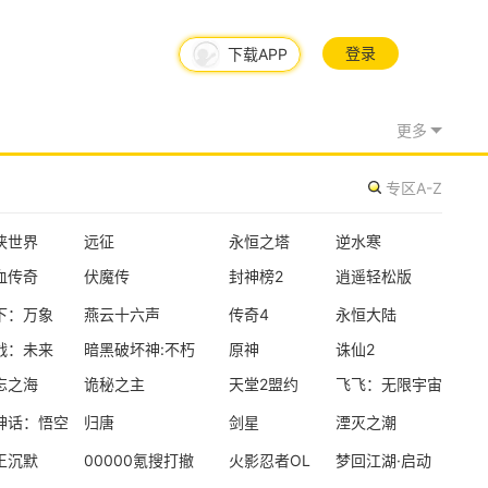
登录
下载APP
08/06周四
更多
新版本更新
专区A-Z
三国大领主
单人
多人
大型多人在线
侠世界
远征
永恒之塔
逆水寒
血传奇
伏魔传
封神榜2
逍遥轻松版
日常更新
下：万象
燕云十六声
传奇4
永恒大陆
失控进化
战：未来
暗黑破坏神:不朽
原神
诛仙2
生存对抗
开放世界
建造
忘之海
诡秘之主
天堂2盟约
飞飞：无限宇宙
神话：悟空
归唐
剑星
湮灭之潮
新版本更新
王沉默
00000氪搜打撤
火影忍者OL
梦回江湖·启动
不思议迷宫