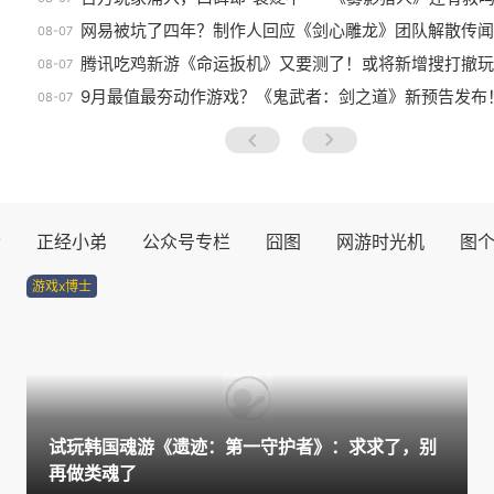
网易被坑了四年？制作人回应《剑心雕龙》团队解散传闻
08-07
腾讯吃鸡新游《命运扳机》又要测了！或将新增搜打撤玩
08-07
9月最值最夯动作游戏？《鬼武者：剑之道》新预告发布
08-07
prev
next
士
正经小弟
公众号专栏
囧图
网游时光机
图
游戏x博士
试玩韩国魂游《遗迹：第一守护者》：求求了，别
再做类魂了