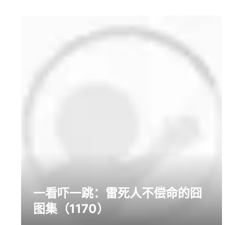
prev
next
一看吓一跳：雷死人不偿命的囧
图集（1170）