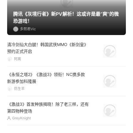
腾讯《灰境行者》新PV解析！这或许是最“爽”的微
恐游戏！
多熙君Vic
清冷剑仙大白腿！韩国武侠MMO《新剑皇》
预约正式开启
阿离
《永恒之塔2》《激战3》领衔！NC携多款
新游参加科隆展
仿生羊
《激战3》首发种族揭晓！除了老三样，还有
第四物种登场
GreyKnight