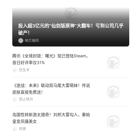
投入超3亿元的”仙剑版原神“大翻车！亏到公司几乎
破产！
纳兰抽风
腾讯《全境封锁：曙光》现已登陆Steam，
首日好评率仅31%
仿生羊
《逆战：未来》联动双马尾大雷萌妹！传说
皮肤直接免费送！
禁止啃月
岛国性转新游太猎奇！刘邦大雷勾人，秦始
皇变风骚美女
阿离