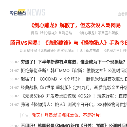
查看
《剑心雕龙》解散了，但这次没人骂网易
网易《剑心雕龙》首测总结
《剑心雕龙》项目宣布解散
腾讯VS网易！《诡影藏锋》与《怪物猎人》手游今
网易搜打撤《诡影藏锋》新实机演示
8月新游前瞻：《诡秘之主》领
夯爆了！下半年新游有点离谱，谁会成为下一个现象级？
08-07
拒绝氪佬垄断！韩厂MMO《宙斯：傲慢之神》公测时间
08-07
起猛了！《CODM》×《崩坏3》，腾讯米哈游首次联动
08-07
经典战棋《幻世录 重制版》定档九月，画质光影全面升
08-07
《无畏契约》开发者桌面惊现《CS2》！玩家炸锅：直
08-07
腾讯《怪物猎人：旅人》测试今日开启，38种怪物可供
08-07
绅士日报：国游泳装皮涩度拉爆
巅
我天！登录就送哪吒本体，不是碎片！
广告
了！大雷熟女上演蒙眼play
如
不用肝！韩国轻量化MMO新作《日蚀：觉醒》公测时间
08-07