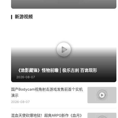
囧图
绅士
回忆
影游
远征
新游视频
《诡影藏锋》怪物前瞻 | 极乐古刹 百诡现形
2026-08-07
国产Bodycam视角射击游戏发售前首个实机
演示
2026-08-07
混血天使砍爆地狱！超爽ARPG新作《血月》