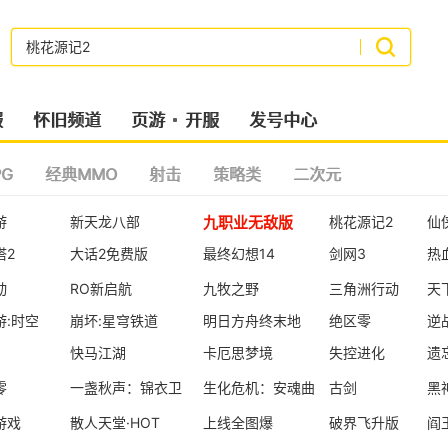
搜索
服
怀旧频道
页游
开服
发号中心
G
经典MMO
射击
策略类
二次元
九职业无敌版
游
新天龙八部
桃花源记2
仙
塔2
大话2免费版
最终幻想14
剑网3
热
动
RO新启航
九牧之野
三角洲行动
天
游:时空
崩坏:星穹铁道
明日方舟终末地
绝区零
逆
快马江湖
卡厄思梦境
失控进化
遗
零
一盏秋声：锦衣卫
生化危机：安魂曲
古剑
黑
游戏
散人天堂·HOT
上线全图爆
破界飞升版
阎