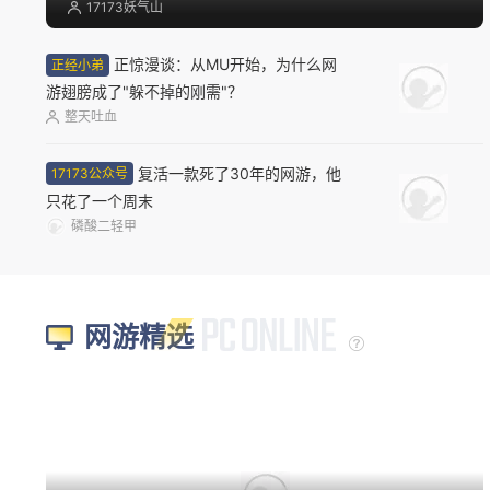
17173妖气山
正惊漫谈：从MU开始，为什么网
正经小弟
游翅膀成了"躲不掉的刚需"？
整天吐血
复活一款死了30年的网游，他
17173公众号
只花了一个周末
磷酸二轻甲
网游精选