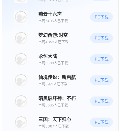
燕云十六声
08/20周四
PC下载
本周5496人已下载
限号删档内测
梦幻西游:时空
梦战：剑之海
PC下载
本周4353人已下载
角色
策略
冒险
永恒大陆
PC下载
本周5388人已下载
限号删档内测
遮天世界
仙境传说：新启航
PC下载
角色扮演
修仙
模拟
本周3921人已下载
暗黑破坏神：不朽
PC下载
新版本更新
本周3565人已下载
大周列国志
三国：天下归心
单机
SLG
策略
PC下载
本周3004人已下载