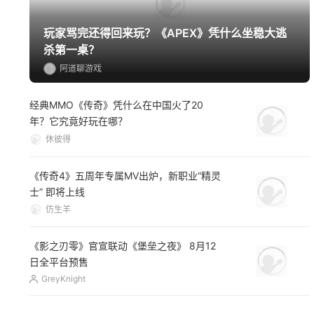
玩家骂完还得回来玩？《APEX》凭什么坐稳大逃
杀第一桌？
阿道聊游戏
经典MMO《传奇》凭什么在中国火了20
年？它究竟好玩在哪？
休彼得
《传奇4》五周年专属MV出炉，新职业“精灵
士” 即将上线
仿生羊
《影之刃零》官宣联动《堡垒之夜》 8月12
日全平台预售
GreyKnight