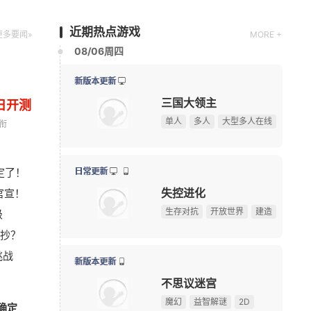
魔幻
益智解谜
2D
近期热点游戏
更多要闻»
MORE +
08/07周五
日开测
限号删档内测
衔
诡影藏锋
查看
总奖金9.5万美元！《绝地求生》玩家自创玩法征集大
08-07
搜打撤
中式恐怖
PVP
定了！
暴雪资深作曲家离职，曾创作《魔兽世界》等多款游戏
08-06
官宣！
《Apex英雄》S30爆料：排位或将新增传奇禁用系统
08-06
新版本更新
级
《宝可梦》前高管多地厕间偷拍被捕，涉事高管拒不认
08-06
奥比岛：梦想国度
接抄？
《炉石传说》版本更新：引擎升级，正式终止Win7系
08-06
换装
模拟经营
休闲益智
挑战
《完美世界：诸神之战》东方奇遇季今日正式开启
08-06
峰在线150万人的横版网游，
盘点8
我天！登录就送哪吒本体，不是碎片！
广告
今带着怀旧服又杀回来了！
扔核弹
新版本更新
确定
游戏早报：曝《暗黑4》登陆NS2，国产抗日新作今日
08-06