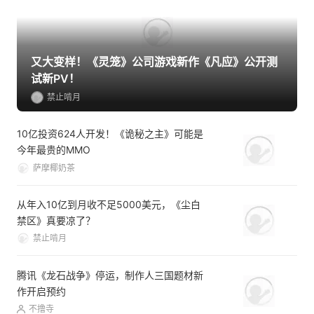
又大变样！《灵笼》公司游戏新作《凡应》公开测
试新PV！
禁止啃月
10亿投资624人开发！《诡秘之主》可能是
今年最贵的MMO
萨摩椰奶茶
从年入10亿到月收不足5000美元，《尘白
禁区》真要凉了？
禁止啃月
腾讯《龙石战争》停运，制作人三国题材新
作开启预约
不撸寺