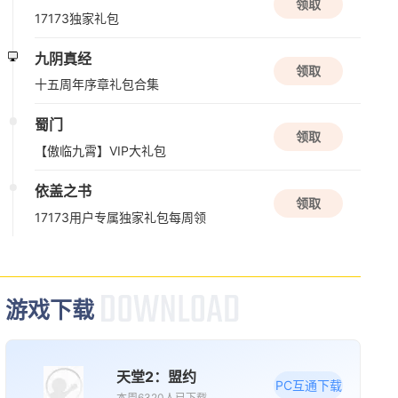
领取
17173独家礼包
08/17周一
九阴真经
限号删档内测
领取
十五周年序章礼包合集
雾海之下
搜打撤
多人联机
冒险
蜀门
领取
【傲临九霄】VIP大礼包
08/18周二
依盖之书
新版本更新
领取
17173用户专属独家礼包每周领
逆战：未来
动作
第一人称射击
多人联机
08/19周三
游戏下载
新版本更新
现代战舰
天堂2：盟约
PC互通下载
多人联机
高画质
射击
本周6320人已下载