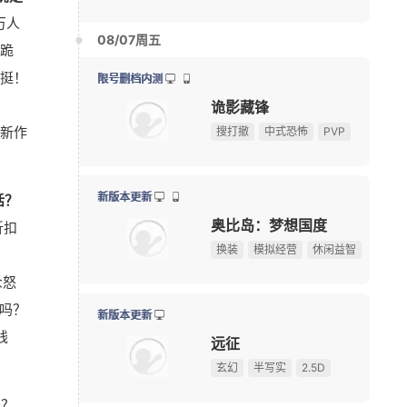
远征
万人
《三角洲行动》夏季赛即将开赛，换新赛制后会更好看
08-06
玄幻
半写实
2.5D
滑跪
绅士日报：冷门国产舰娘游戏新皮纯欲攻势，御姐萝莉
08-05
挺！
《刺客信条》功勋总监回归育碧，执掌系列新项目
08-05
限号删档内测
Krafto新作出征科隆展，《绝地求生》衍生FPS全球首
08-05
怪物猎人：旅人
新作
限定手办直接送！上海全新动漫献血屋8月7日开启抽
08-05
怪物猎人
动作角色扮演
开放世界
【17173网游开服表】点击查看最新网游开服信息
话？
10大坐骑免费送！《魔兽世界》国服21周年庆典明日开
08-05
资料片更新
折扣
游戏早报：腾讯《天堂M》开测，网易《诡影藏锋》新
08-05
桃花源记2
！
《守望先锋》新英雄D.Mon亮相！D.Va昔日队友终于登
08-05
Q版
休闲
回合
众怒
暗黑4国服免费领本体最后一天！原价128元，今晚23:
08-04
吗？
游戏早报：外媒盛赞《抵抗者》 冒险岛怀旧服国际服
08-04
新版本更新
线
俄罗斯大雷美女cos《巫师3》叶奈法！波涛汹涌大方
08-03
问剑长生
【测试资格活动】前20人必得《天堂：血统》首测资格
休闲
放置
国风手游
吗？
游戏早报：九阴新作细节曝光，粉丝自制魔兽即将上线
08-03