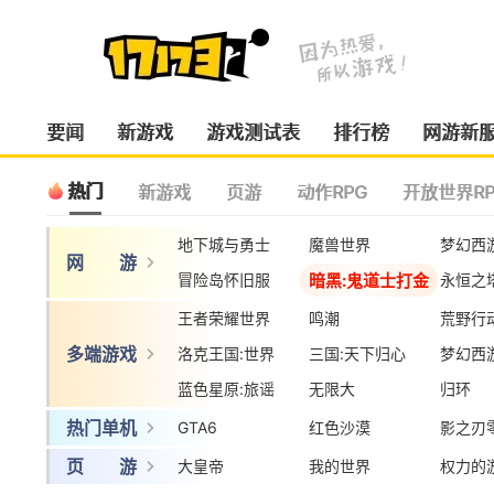
要闻
新游戏
游戏测试表
排行榜
网游新
热门
新游戏
页游
动作RPG
开放世界RP
地下城与勇士
魔兽世界
梦幻西
网 游
暗黑:鬼道士打金
冒险岛怀旧服
永恒之
王者荣耀世界
鸣潮
荒野行
多端游戏
洛克王国:世界
三国:天下归心
梦幻西
蓝色星原:旅谣
无限大
归环
热门单机
GTA6
红色沙漠
影之刃
页 游
大皇帝
我的世界
权力的