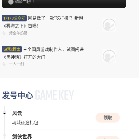
磷酸二轻甲
08/12周三
网易做了一款“吃打撤”？新游
17173公众号
新版本更新
《雾海之下》首曝！
原神
烤全羊奶酪
开放世界
二次元
动作
三个国风游戏制作人，试图闯进
游戏x博士
《黑神话》打开的大门
新版本更新
一人一剑
三国戏英杰传
三国
战棋
益智
发号中心
08/13周四
新版本更新
风云
领取
苍翼：混沌效应
魂域征途礼包
动作
闯关
赛博朋克
剑侠世界