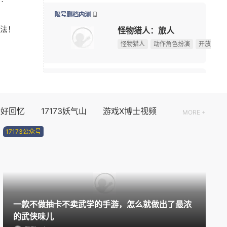
75岁初代“神奇女侠”晒沐浴照 网友感叹颜值冻龄
08-03
新版本更新
法！
多图预警！CJ咪咕游戏展台高颜值游戏角色全捕捉
08-02
元气骑士
！
《永恒之塔2》现场COS精彩回顾，哪一位Cos角色最
08-02
动作角色扮演
2D
射击
08/10周一
资料片更新
个好回忆
17173妖气山
游戏X博士视频
MORE +
伏魔传
17173公众号
玄幻
仙侠
08/11周二
公测
盗墓笔记：启程
一款不做抽卡不卖武学的手游，怎么就做出了最浓
解谜
角色扮演
悬疑
的武侠味儿