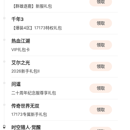
领取
【群雄逐鹿】新服礼包
新版本更新
千年3
诺亚传说口袋版
领取
【爆装4区】17173特权礼包
角色扮演
养成
热血江湖
领取
08/14周五
VIP礼包卡
新版本更新
艾尔之光
领取
仙山小农
2026新手礼包Ⅱ
种田
模拟经营
国风
问道
领取
08/15周六
二十周年纪念服尊享礼包
新版本更新
传奇世界无双
领取
QQ炫舞2
17173专属新手礼包
现代
音乐
半Q版
时空猎人·觉醒