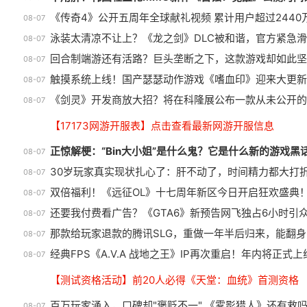
《传奇4》公开五周年全球献礼视频 累计用户超过2440
08-07
泳装太清凉不让上？《龙之剑》DLC被和谐，官方紧急
08-07
回合制端游还有活路？巨头垄断之下，这款游戏却如此坚
08-07
触摸系统上线！国产瑟瑟动作游戏《嗜血印》迎来大更新
08-07
《剑灵》开发商放大招？将在科隆展公布一款从未公开的
08-07
【17173网游开服表】点击查看最新网游开服信息
正惊解梗：“Bin大小姐”是什么鬼？它是什么新的游戏黑
08-07
30岁玩家真实现状扎心了：肝不动了，时间精力都大打
08-07
双倍福利！《远征OL》十七周年新区今日开启狂欢盛典
08-07
还要我付费看广告？《GTA6》新预告网飞独占6小时引
08-07
那款给玩家退款的腾讯SLG，重做一年半后归来，能翻身
08-07
经典FPS《A.V.A 战地之王》IP再次重启！年内将正式上
08-07
【测试资格活动】前20人必得《天堂：血统》首测资格
百万玩家涌入，口碑却"褒贬不一" 《雾影猎人》还有救
08-07