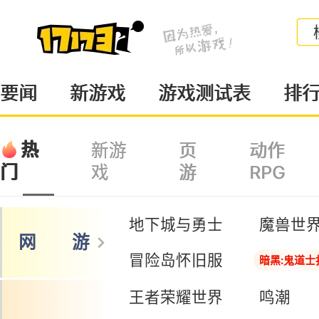
要闻
新游戏
游戏测试表
排
热
新游
页
动作
戏
游
RPG
门
地下城与勇士
魔兽世
网 游
冒险岛怀旧服
暗黑:鬼道士
王者荣耀世界
鸣潮