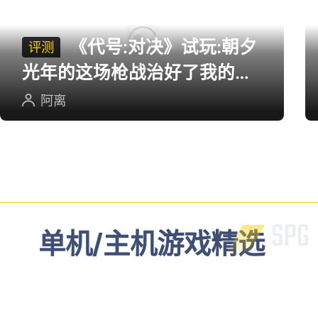
《代号:对决》试玩:朝夕
评测
光年的这场枪战治好了我的低
血压
阿离
单机/主机游戏精选