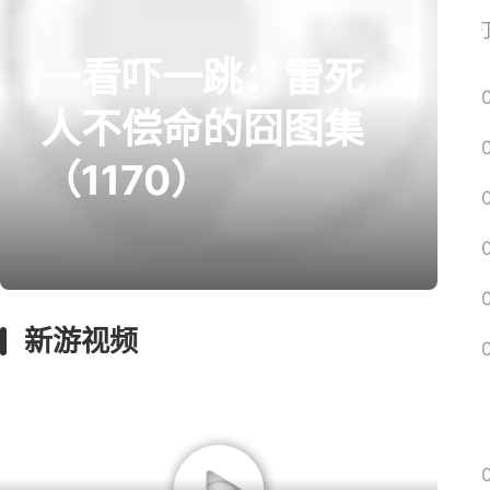
网易搜
一看吓一跳：雷死
prev
next
人不偿命的囧图集
（1170）
囧图
回忆
影游
绅士
远征
新游视频