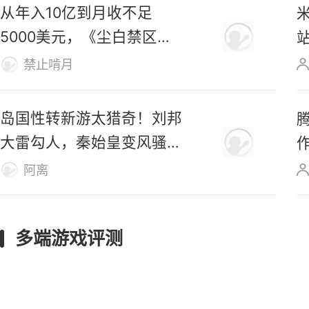
从年入10亿到月收不足
5000美元，《尘白禁区》
真要凉了？
禁止啃月
岛国性转新游太猎奇！刘邦
大雷勾人，秦始皇变风骚美
女
阿离
多端游戏评测