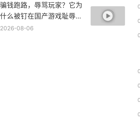
骗钱跑路，辱骂玩家？它为
什么被钉在国产游戏耻辱柱
上？【是个人物10】
2026-08-06