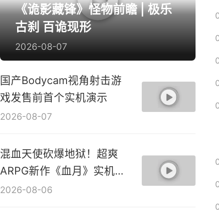
《诡影藏锋》怪物前瞻 | 极乐
古刹 百诡现形
2026-08-07
国产Bodycam视角射击游
戏发售前首个实机演示
2026-08-07
混血天使砍爆地狱！超爽
ARPG新作《血月》实机演
示视频
2026-08-06