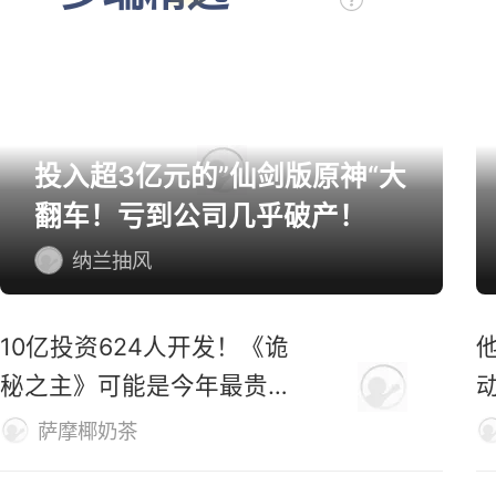
投入超3亿元的”仙剑版原神“大
翻车！亏到公司几乎破产！
纳兰抽风
10亿投资624人开发！《诡
秘之主》可能是今年最贵的
MMO
萨摩椰奶茶