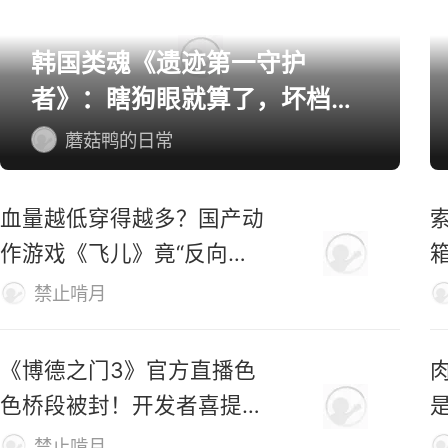
韩国类魂《遗迹第一守护
者》：瞎狗眼就算了，坏档算
怎么个事！
蘑菇鸭的日常
血量越低穿得越多？国产动
索
作游戏《飞儿》竟“反向爆
衣”
禁止啃月
《博德之门3》官方直播色
色桥段被封！开发者喜提荣
誉勋章
禁止啃月