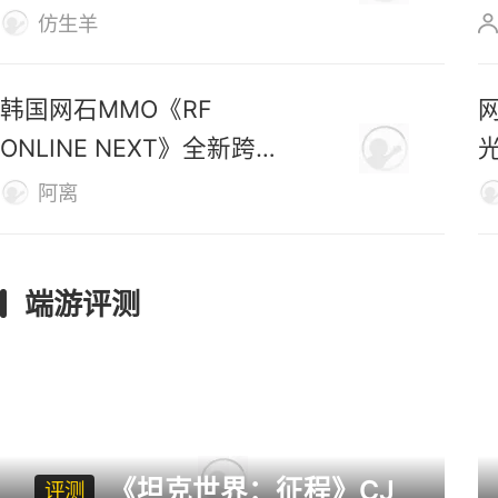
号》数据
仿生羊
韩国网石MMO《RF
ONLINE NEXT》全新跨服
战区上线
阿离
端游评测
《坦克世界：征程》CJ
评测