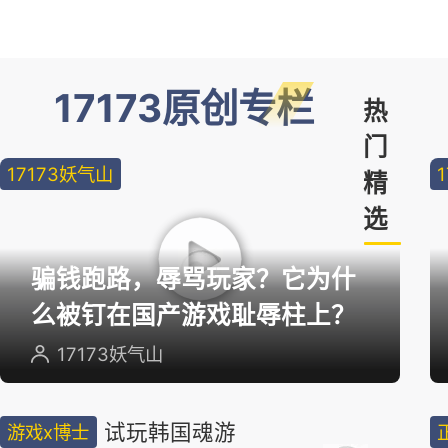
17173原创专栏
热
门
17173妖气山
精
选
骗钱跑路，辱骂玩家？它为什
么被钉在国产游戏耻辱柱上？
17173妖气山
试玩韩国魂游
游戏x博士