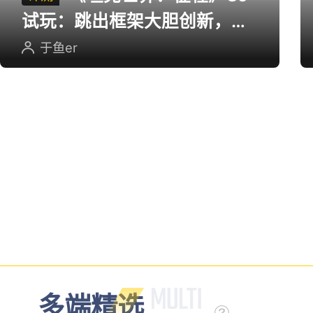
试玩：跳出框架大胆创新，用
英雄射击重塑坦克对战
于鱼er
多端精选