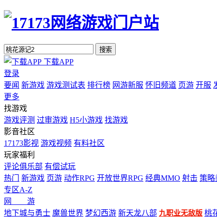
搜索
下载APP
登录
要闻
新游戏
游戏测试表
排行榜
网游新服
怀旧频道
页游
开服
更多
找游戏
游戏评测
过审游戏
H5小游戏
找游戏
影音社区
17173影视
游戏视频
有料社区
玩家福利
评论俱乐部
有偿试玩
热门
新游戏
页游
动作RPG
开放世界RPG
经典MMO
射击
策略
专区A-Z
网 游
地下城与勇士
魔兽世界
梦幻西游
新天龙八部
桃
九职业无敌版