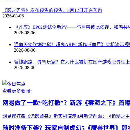
新游视频
《影之刃零》发布预告的预告，8月12日开启预购
2026-08-06
《凡应》EP02测试全新PV——与巨兽彼此依存，和鸣共
2026-08-06
混血天使砍爆地狱！超爽ARPG新作《血月》实机演示视
2026-08-06
骗钱跑路，辱骂玩家？它为什么被钉在国产游戏耻辱柱上
2026-08-06
查看更多要闻»
网易做了一款“吃打撤”？新游《雾海之下》首
网易搜打撤《诡影藏锋》新实机演示
8月新游前瞻：《诡秘之