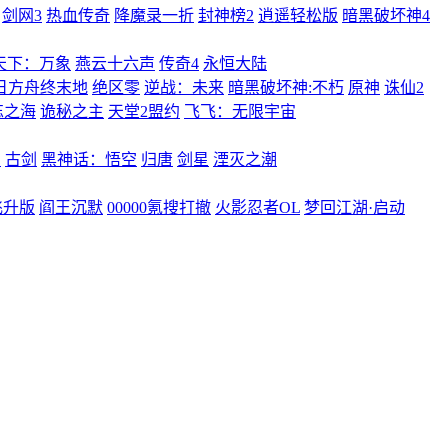
剑网3
热血传奇
降魔录一折
封神榜2
逍遥轻松版
暗黑破坏神4
天下：万象
燕云十六声
传奇4
永恒大陆
日方舟终末地
绝区零
逆战：未来
暗黑破坏神:不朽
原神
诛仙2
忘之海
诡秘之主
天堂2盟约
飞飞：无限宇宙
曲
古剑
黑神话：悟空
归唐
剑星
湮灭之潮
飞升版
阎王沉默
00000氪搜打撤
火影忍者OL
梦回江湖·启动