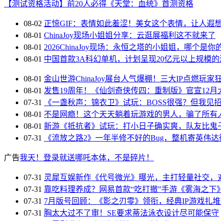
08-02
ChinaJoy 第一天，《街头篮球》热血直上篮筐
【测试资格活动】前20人必得《天堂：血统》首测资格
08-02
正惊GIF：表情如此羞涩！美女这个表情，让人遐
08-01
ChinaJoy现场小姐姐分享：云逛展福利这不就来了
08-01
2026ChinaJoy现场：永恒之塔的小姐姐，哪个是你
08-01
中国首款3A科幻单机，计划呈现20亿元以上规模的
08-01
金山世游ChinaJoy展台人气爆棚！三大IP点燃玩家
08-01
发售19周年！《仙剑奇侠传四：重制版》官宣12月
07-31
《一盏秋声：锦衣卫》试玩：BOSS很强？但我见
08-01
不是网瘾！这个天天躺着玩游戏的男人，骗了所有
08-01
新游《抵抗者》试玩：打小日子确实爽，队友比鬼
07-31
《流放之路2》一年半修不好的Bug，整机寄英伟
广告
我天！登录就送哪吒本体，不是碎片！
07-31
灵犀互娱新作《代号微光》曝光，主打轻量社交，
07-31
靠吃料理养成？网易首款“吃打撤”手游《雾海之下
07-31
7月版号回顾：《影之刃零》领衔，经典IP游戏扎