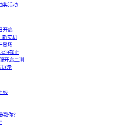
球首秀
抽奖活动
日开启
》新实机
于登场
:59截止
服开启二测
方展示
上线
色最戳你？
”