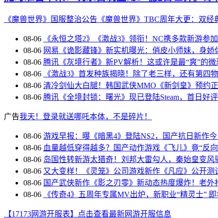
随时准备下架？玩家自制虚幻5《魔兽世界》即
《魔兽世界》国服整治公告
《魔兽世界》TBC周年大更：双经
08-06
《永恒之塔2》《激战3》领衔！NC携多款新游参
08-06
网易《诡影藏锋》新实机曝光：俏皮小师妹，身娇
08-06
腾讯《灰境行者》新PV解析！这或许是最“爽”的
08-06
《激战3》首发种族揭晓！除了老三样，还有第四
08-06
清冷剑仙大白腿！韩国武侠MMO《新剑皇》预约
08-06
腾讯《全境封锁：曙光》现已登陆Steam，首日好评
广告
我天！登录就送哪吒本体，不是碎片！
08-06
游戏早报：曝《暗黑4》登陆NS2，国产抗日新作
08-06
血量越低穿得越多？国产动作游戏《飞儿》竟“反向
08-06
岛国性转新游太猎奇！刘邦大雷勾人，秦始皇变风
08-06
又大变样！《灵笼》公司游戏新作《凡应》公开测试
08-06
国产武侠新作《影之刃零》新动态热度爆炸！老外
08-06
《传奇4》五周年专属MV出炉，新职业“精灵士” 