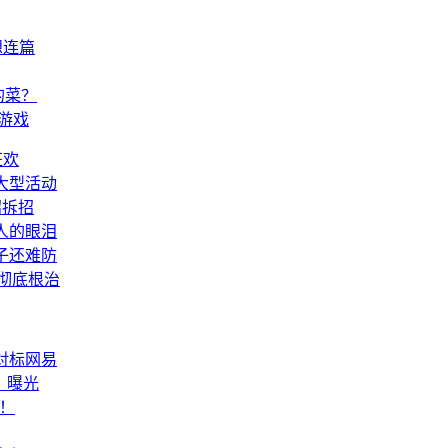
想连篇
的菜？
游戏
狂欢
大型活动
招拆招
人的眼泪
子还难防
达彻底根治
对标网易
》曝光
堆！