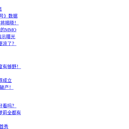
售
号》数据
即将揭晓！
的MMO
演示曝光
要凉了？
度有够野！
罪成立
乎破产！
好看吗？
萝莉全都有