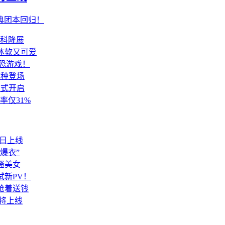
将上线
典团本回归！
加科隆展
体软又可爱
微恐游戏！
物种登场
正式开启
率仅31%
今日上线
爆衣”
骚美女
新PV！
抢着送钱
即将上线