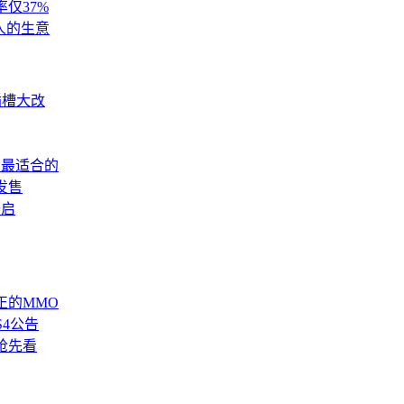
仅37%
人的生意
插槽大改
有最适合的
发售
开启
正的MMO
4公告
台抢先看