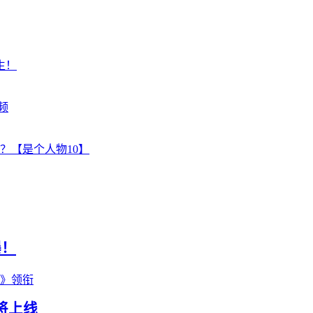
生！
频
？【是个人物10】
曝！
主》领衔