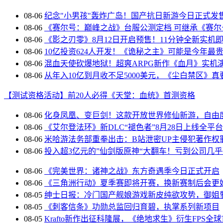
【17173网游开服表】点击查看最新网游开服信息
08-06
纪念"小男孩"轰炸广岛！国产抗日新游今日正式发
08-06
《赛尔号：巅峰之战》台服公测定档 可继承《赛尔
08-06
《影之刃零》8月12日开启预售！11分钟全新实机
08-06
10亿投资624人开发！《诡秘之主》可能是今年最贵
08-06
混血天使砍爆地狱！超爽ARPG新作《血月》实机
08-06
从年入10亿到月收不足5000美元，《尘白禁区》真
【测试资格活动】前20人必得《天堂：血统》首测资格
08-06
化身凤凰、变巨剑！这款开放世界修仙新游，自由
08-06
《艾尔登法环》新DLC“褪色者”8月28日上线全平台
08-06
米哈游法务部重拳出击：B站泄密UP主侵犯著作权
08-06
投入超3亿元的”仙剑版原神“大翻车！亏到公司几
08-06
《完美世界：诸神之战》东方奇遇季今日正式开启
08-06
《三角洲行动》夏季赛即将开赛，换新赛制后会更
08-05
绅士日报：冷门国产舰娘游戏新皮纯欲攻势，御姐