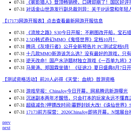
07-31
胸太大过不了审！SE要求蒂法泳衣设计尽可能保守
07-31
《雾影猎人》登顶畅销榜，口碑却崩了！国区好评率
07-31
对话金山世游发行副总裁刘异：关于IP运营和年轻
【17173网游开服表】点击查看最新网游开服信息
07-31
《流放之路》S30今日开服：不刷图改开船，宝石
07-31
2.5D韩式奇幻MMO《鬼怪世界》定档10月！
07-31
腾讯《灰境行者》公开全新预告片 PC测试定档9月
07-31
十几款MMO新游该怎么选？没有最好的游戏，只
07-31
逆天改命！国产水浒题材独立游戏《一百单九将》
07-31
马景涛、郑国霖坐镇！《征途2》夏日盛典8月7日
【测试资格活动】前20人必得《天堂：血统》首测资格
07-31
游戏早报：ChinaJoy今日开幕，网易腾讯新游曝光
07-31
沉迷副本两年才醒悟，只会打本的玩家永远不懂真
07-31
超级减负?押镖改时间!暮野封妖大改!《诛仙世界》S
07-31
17173前方探营：2026ChinaJoy即将开幕，N馆展