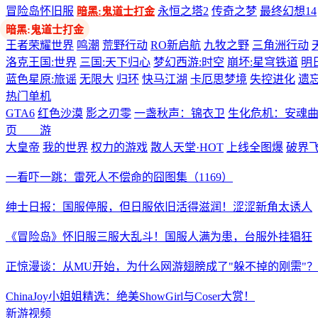
冒险岛怀旧服
永恒之塔2
传奇之梦
最终幻想14
暗黑:鬼道士打金
多端游戏
王者荣耀世界
鸣潮
荒野行动
RO新启航
九牧之野
三角洲行动
洛克王国:世界
三国:天下归心
梦幻西游:时空
崩坏:星穹铁道
明
蓝色星原:旅谣
无限大
归环
快马江湖
卡厄思梦境
失控进化
遗
热门单机
GTA6
红色沙漠
影之刃零
一盏秋声：锦衣卫
生化危机：安魂
页 游
大皇帝
我的世界
权力的游戏
散人天堂·HOT
上线全图爆
破界
一看吓一跳：雷死人不偿命的囧图集（1169）
绅士日报：国服停服，但日服依旧活得滋润！涩涩新角太诱人
《冒险岛》怀旧服三服大乱斗！国服人满为患，台服外挂猖狂
正惊漫谈：从MU开始，为什么网游翅膀成了"躲不掉的刚需"？
ChinaJoy小姐姐精选：绝美ShowGirl与Coser大赏！