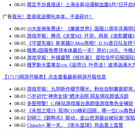
08-05
《刺客信条》功勋总监回归育碧，执掌系列新项目
08-05
Krafto新作出征科隆展，《绝地求生》衍生FPS全
08-05
限定手办直接送！上海全新动漫献血屋8月7日开启
广告
我天！登录就送哪吒本体，不是碎片！
08-05
10大坐骑免费送！《魔兽世界》国服21周年庆典明
08-05
游戏早报：腾讯《天堂M》开测，网易《诡影藏锋
08-05
《守望先锋》新英雄D.Mon亮相！D.Va昔日队友终
08-04
暗黑4国服免费领本体最后一天！原价128元，今晚23
08-04
游戏早报：外媒盛赞《抵抗者》 冒险岛怀旧服国际
08-03
俄罗斯大雷美女cos《巫师3》叶奈法！波涛汹涌大
【17173网游开服表】点击查看最新网游开服信息
08-03
游戏早报：九阴新作细节曝光，粉丝自制魔兽即将
08-03
75岁初代“神奇女侠”晒沐浴照 网友感叹颜值冻龄
08-02
多图预警！CJ咪咕游戏展台高颜值游戏角色全捕捉
08-02
《永恒之塔2》现场COS精彩回顾，哪一位Cos角
08-02
剑网三《鹅鸭杀》联动，金山世游展台被玩家“攻陷