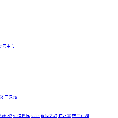
发号中心
类
二次元
花源记2
仙侠世界
远征
永恒之塔
逆水寒
热血江湖