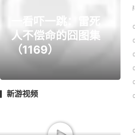
《魔兽世界
一看吓一跳：雷死
prev
next
人不偿命的囧图集
（1169）
囧图
影游
绅士
MMO
漫谈
新游视频