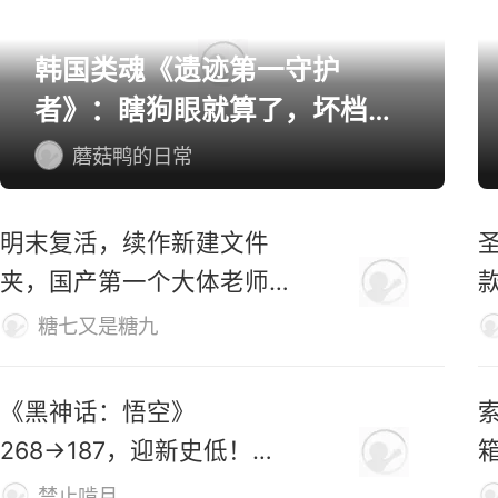
韩国类魂《遗迹第一守护
者》：瞎狗眼就算了，坏档算
怎么个事！
蘑菇鸭的日常
明末复活，续作新建文件
夹，国产第一个大体老师杀
穿地狱！
糖七又是糖九
《黑神话：悟空》
索
268→187，迎新史低！玩
家：卖1000都不贵
禁止啃月