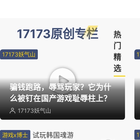
17173原创专栏
热
门
17173妖气山
精
选
骗钱跑路，辱骂玩家？它为什
么被钉在国产游戏耻辱柱上？
17173妖气山
试玩韩国魂游
游戏x博士