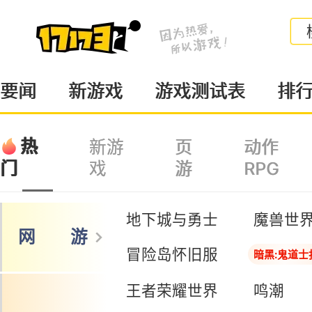
要闻
新游戏
游戏测试表
排
热
新游
页
动作
戏
游
RPG
门
地下城与勇士
魔兽世
网 游
冒险岛怀旧服
暗黑:鬼道士
王者荣耀世界
鸣潮