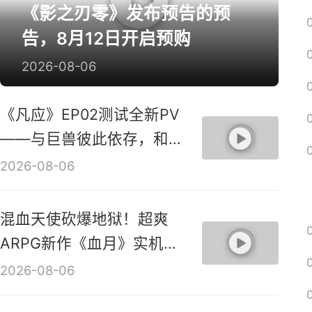
《影之刃零》发布预告的预
告，8月12日开启预购
2026-08-06
《凡应》EP02测试全新PV
——与巨兽彼此依存，和鸣
共生！
2026-08-06
混血天使砍爆地狱！超爽
ARPG新作《血月》实机演
示视频
2026-08-06