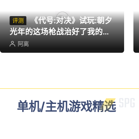
《代号:对决》试玩:朝夕
评测
光年的这场枪战治好了我的低
血压
阿离
单机/主机游戏精选