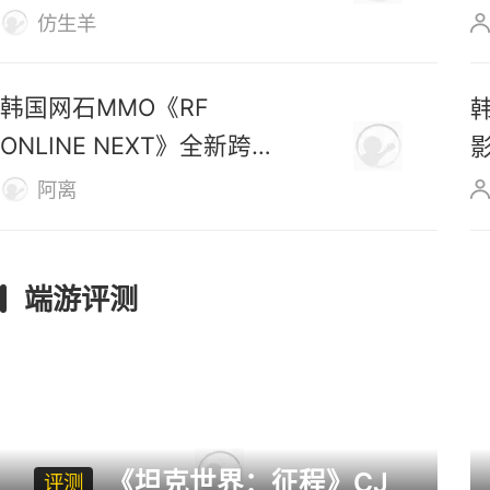
号》数据
仿生羊
韩国网石MMO《RF
ONLINE NEXT》全新跨服
战区上线
阿离
端游评测
《坦克世界：征程》CJ
评测