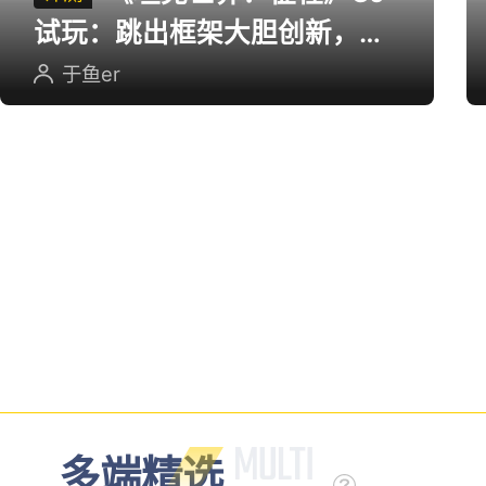
试玩：跳出框架大胆创新，用
英雄射击重塑坦克对战
于鱼er
多端精选