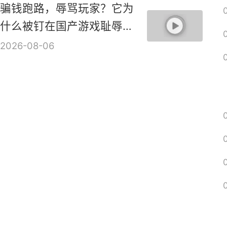
骗钱跑路，辱骂玩家？它为
什么被钉在国产游戏耻辱柱
上？【是个人物10】
2026-08-06