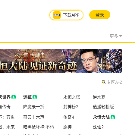
角色扮演
策略
MMO
登录
下载APP
08/05周三
不限号删档内测
更多
天堂：血统
MMO
角色扮演
新版本更新
炉石传说
专区A-Z
魔幻
卡牌
半Q版
侠世界
远征
永恒之塔
逆水寒
侠世界
血传奇
远征
降魔录一折
封神榜2
逍遥轻松版
资料片更新
下：万象
燕云十六声
传奇4
永恒大陆
仙侠世界
战：未来
暗黑破坏神:不朽
原神
永恒大陆
诛仙2
玄幻
写实
即时