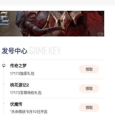
资料片更新
桃花源记2
Q版
休闲
回合
新版本更新
发号中心
问剑长生
休闲
放置
国风手游
传奇之梦
领取
17173独家礼包
新版本更新
桃花源记2
元气骑士
领取
17173至尊特权礼包
动作角色扮演
2D
射击
伏魔传
领取
08/10周一
“天命降妖”8月10日开启