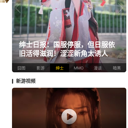
prev
next
想
绅士日报：国服停服，但日服依
旧活得滋润！涩涩新角太诱人
囧图
影游
绅士
MMO
漫谈
暗黑
新游视频