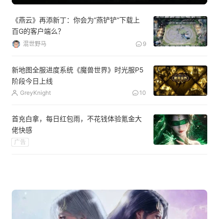
《燕云》再添新丁：你会为“燕铲铲”下载上
百G的客户端么？
混世野马
9
新地图全服进度系统《魔兽世界》时光服P5
阶段今日上线
GreyKnight
10
首充白拿，每日红包雨，不花钱体验氪金大
佬快感
广告