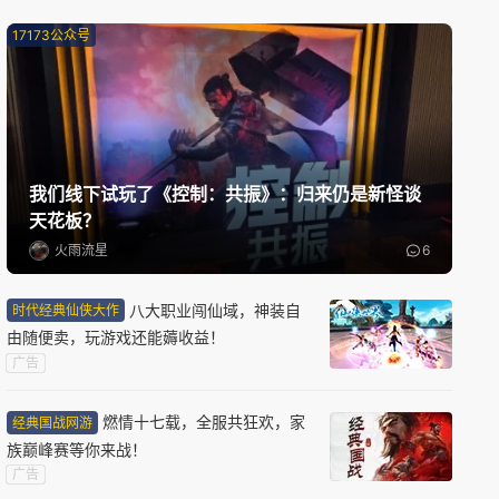
诡影藏锋
17173公众号
搜打撤
中式恐怖
PVP
新版本更新
奥比岛：梦想国度
换装
模拟经营
休闲益智
我们线下试玩了《控制：共振》：归来仍是新怪谈
天花板？
火雨流星
6
新版本更新
远征
八大职业闯仙域，神装自
时代经典仙侠大作
玄幻
半写实
2.5D
由随便卖，玩游戏还能薅收益！
广告
限号删档内测
燃情十七载，全服共狂欢，家
经典国战网游
怪物猎人：旅人
族巅峰赛等你来战！
怪物猎人
动作角色扮演
开放世界
广告