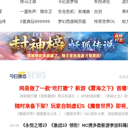
游:时空
快马江湖
卡厄思梦境
失控进化
遗
零
一盏秋声：锦衣卫
生化危机：安魂曲
古剑
黑
仙传
0氪爽玩999999
梦幻西游网页版
传奇世界OL
权
查看
网易做了一款“吃打撤”？新游《雾海之下》首曝
网易搜打撤《诡影藏锋》新实机演示
8月新游前瞻：《诡秘之主》领
随时准备下架？玩家自制虚幻5《魔兽世界》即将
《魔兽世界》国服整治公告
《魔兽世界》TBC周年大更：双经典团本
《永恒之塔2》《激战3》领衔！NC携多款新游参加科隆
08-06