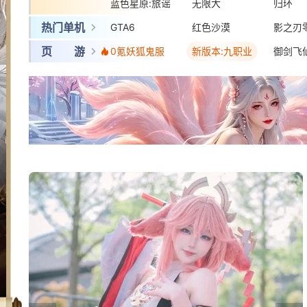
蓝色星原:旅谣
三国:天下归心
无限大
梦幻西
归环
热门单机
GTA6
红色沙漠
影之刃
页 游
0氪妖狐鬼服
新版本:九职业
御剑飞