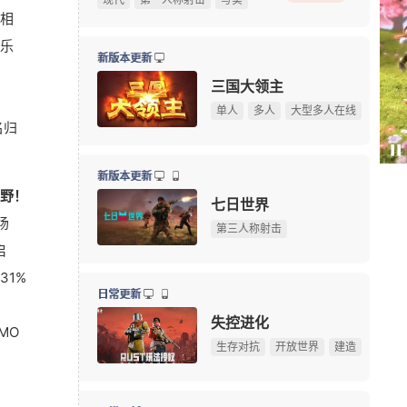
相
《完美世界：诸神之战》东方奇遇季今日正式开启
08-06
乐
《三角洲行动》夏季赛即将开赛，换新赛制后会更好看
08-06
新版本更新
绅士日报：冷门国产舰娘游戏新皮纯欲攻势，御姐萝莉
08-05
三国大领主
《刺客信条》功勋总监回归育碧，执掌系列新项目
08-05
单人
多人
大型多人在线
名归
Krafto新作出征科隆展，《绝地求生》衍生FPS全球首
08-05
惊漫谈：从MU开始，为什么网
Paus
我天！登录就送哪吒本体，不是碎片！
广告
翅膀成了"躲不掉的刚需"？
新版本更新
野！
限定手办直接送！上海全新动漫献血屋8月7日开启抽
08-05
七日世界
场
10大坐骑免费送！《魔兽世界》国服21周年庆典明日开
08-05
第三人称射击
启
游戏早报：腾讯《天堂M》开测，网易《诡影藏锋》新
08-05
31%
《守望先锋》新英雄D.Mon亮相！D.Va昔日队友终于登
08-05
日常更新
暗黑4国服免费领本体最后一天！原价128元，今晚23:
08-04
失控进化
MO
游戏早报：外媒盛赞《抵抗者》 冒险岛怀旧服国际服
08-04
生存对抗
开放世界
建造
【17173网游开服表】点击查看最新网游开服信息
俄罗斯大雷美女cos《巫师3》叶奈法！波涛汹涌大方
08-03