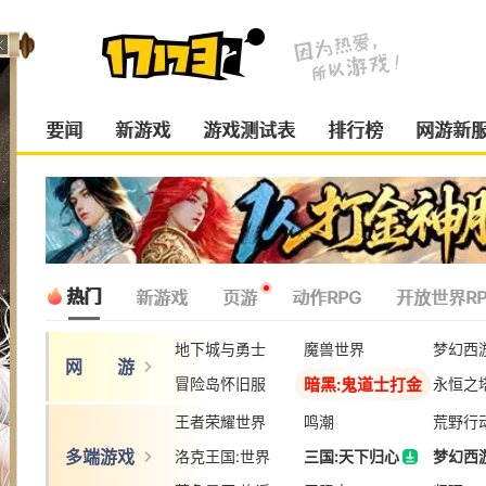
要闻
新游戏
游戏测试表
排行榜
网游新
热门
新游戏
页游
动作RPG
开放世界RP
地下城与勇士
魔兽世界
梦幻西
网 游
暗黑:鬼道士打金
冒险岛怀旧服
永恒之
王者荣耀世界
鸣潮
荒野行
多端游戏
洛克王国:世界
三国:天下归心
梦幻西