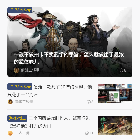
17173公众号
一款不做抽卡不卖武学的手游，怎么就做出了最浓
的武侠味儿
磷酸二轻甲
8
复活一款死了30年的网游，他
17173公众号
只花了一个周末
磷酸二轻甲
8
三个国风游戏制作人，试图闯进
游戏x博士
《黑神话》打开的大门
一人一剑
11