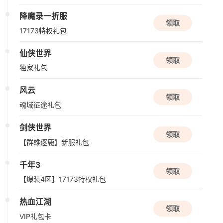
资料片更新
降魔录一折服
领取
伏魔传
17173特权礼包
玄幻
仙侠
仙侠世界
领取
独家礼包
风云
领取
魂域征途礼包
剑侠世界
领取
【群雄逐鹿】新服礼包
千年3
领取
【爆装4区】17173特权礼包
热血江湖
领取
VIP礼包卡