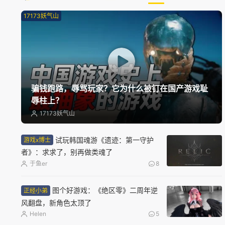
17173妖气山
骗钱跑路，辱骂玩家？它为什么被钉在国产游戏耻
辱柱上？
17173妖气山
试玩韩国魂游《遗迹：第一守护
游戏x博士
者》：求求了，别再做类魂了
于鱼er
8
图个好游戏：《绝区零》二周年逆
正经小弟
风翻盘，新角色太顶了
Helen
5