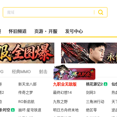
魔域
搜索
服
怀旧频道
页游
开服
发号中心
G
经典MMO
射击
策略类
二次元
九职业无敌版
游
新天龙八部
桃花源记2
仙
塔2
传奇之梦
最终幻想14
桃花源记2
剑网3
仙
热
动
RO新启航
九牧之野
三角洲行动
天
游:时空
崩坏:星穹铁道
明日方舟终末地
绝区零
逆