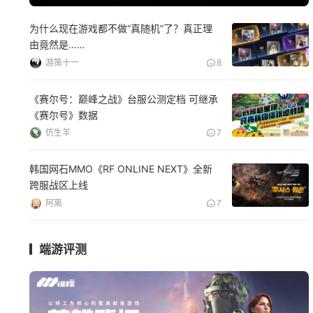
为什么现在游戏都不做“真随机”了？真正理
由竟然是……
游策十一
8
《赛尔号：巅峰之战》台服公测定档 可继承
《赛尔号》数据
仿生羊
7
韩国网石MMO《RF ONLINE NEXT》全新
跨服战区上线
阿离
7
端游评测