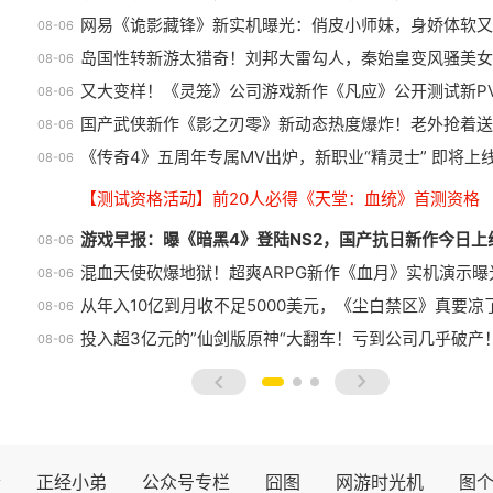
网易《诡影藏锋》新实机曝光：俏皮小师妹，身娇体软又
08-06
岛国性转新游太猎奇！刘邦大雷勾人，秦始皇变风骚美女
08-06
又大变样！《灵笼》公司游戏新作《凡应》公开测试新P
08-06
国产武侠新作《影之刃零》新动态热度爆炸！老外抢着送
08-06
《传奇4》五周年专属MV出炉，新职业“精灵士” 即将上
08-06
【测试资格活动】前20人必得《天堂：血统》首测资格
游戏早报：曝《暗黑4》登陆NS2，国产抗日新作今日上
08-06
混血天使砍爆地狱！超爽ARPG新作《血月》实机演示曝
08-06
从年入10亿到月收不足5000美元，《尘白禁区》真要凉
08-06
投入超3亿元的”仙剑版原神“大翻车！亏到公司几乎破产
08-06
prev
next
士
正经小弟
公众号专栏
囧图
网游时光机
图