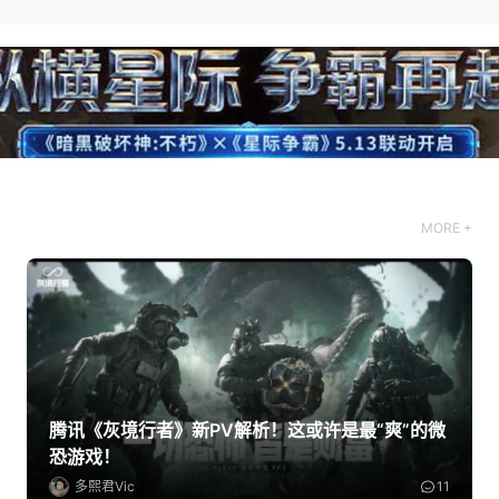
MORE +
腾讯《灰境行者》新PV解析！这或许是最“爽”的微
恐游戏！
多熙君Vic
11