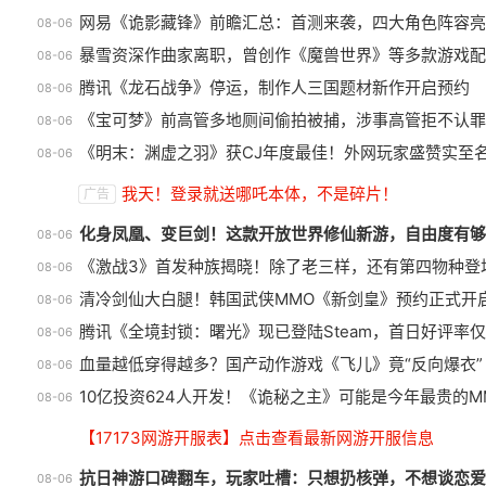
网易《诡影藏锋》前瞻汇总：首测来袭，四大角色阵容亮
08-06
暴雪资深作曲家离职，曾创作《魔兽世界》等多款游戏配
08-06
腾讯《龙石战争》停运，制作人三国题材新作开启预约
08-06
《宝可梦》前高管多地厕间偷拍被捕，涉事高管拒不认罪
08-06
《明末：渊虚之羽》获CJ年度最佳！外网玩家盛赞实至
08-06
《冒险岛》怀旧服三服大乱斗！
正
我天！登录就送哪吒本体，不是碎片！
广告
国服人满为患，台服外挂猖狂
游
化身凤凰、变巨剑！这款开放世界修仙新游，自由度有够
08-06
《激战3》首发种族揭晓！除了老三样，还有第四物种登
08-06
清冷剑仙大白腿！韩国武侠MMO《新剑皇》预约正式开
08-06
腾讯《全境封锁：曙光》现已登陆Steam，首日好评率仅
08-06
血量越低穿得越多？国产动作游戏《飞儿》竟“反向爆衣”
08-06
10亿投资624人开发！《诡秘之主》可能是今年最贵的M
08-06
【17173网游开服表】点击查看最新网游开服信息
抗日神游口碑翻车，玩家吐槽：只想扔核弹，不想谈恋爱
08-06