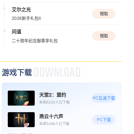
艾尔之光
领取
2026新手礼包Ⅱ
问道
领取
二十周年纪念服尊享礼包
游戏下载
天堂2：盟约
PC互通下载
本周6320人已下载
燕云十六声
PC下载
本周5496人已下载