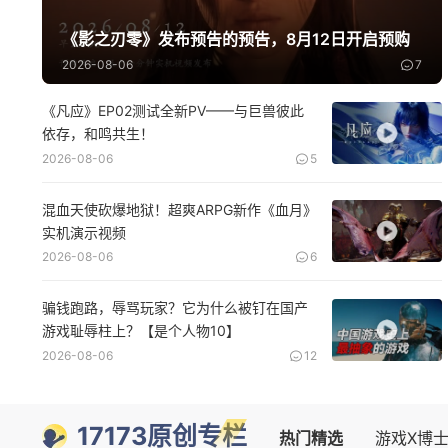
《影之刃零》发布预告的预告，8月12日开启预购
2026-08-06
7
《凡应》EP02测试全新PV——与巨兽彼此
依存，和鸣共生！
2026-08-06
5
混血天使砍爆地狱！超爽ARPG新作《血月》
实机演示视频
2026-08-06
6
骗钱跑路，辱骂玩家？它为什么被钉在国产
游戏耻辱柱上？【是个人物10】
2026-08-06
12
17173原创专栏
热门精选
游戏X博