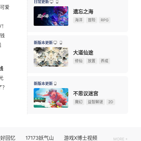
日常更新
可爱
游戏早报：九阴新作细节曝光，粉丝自制魔兽即将上线
08-03
遗忘之海
75岁初代“神奇女侠”晒沐浴照 网友感叹颜值冻龄
08-03
海洋
冒险
RPG
V！
多图预警！CJ咪咕游戏展台高颜值游戏角色全捕捉
08-02
钱
《永恒之塔2》现场COS精彩回顾，哪一位Cos角色最
08-02
新版本更新
线
剑网三《鹅鸭杀》联动，金山世游展台被玩家“攻陷”
08-02
大道仙途
【测试资格活动】前20人必得《天堂：血统》首测资格
修仙
放置
养成
线
ChinaJoy 第一天，《街头篮球》热血直上篮筐
08-02
光
正惊GIF：表情如此羞涩！美女这个表情，让人遐想连
08-02
新版本更新
了？
ChinaJoy现场小姐姐分享：云逛展福利这不就来了
08-01
不思议迷宫
！
2026ChinaJoy现场：永恒之塔的小姐姐，哪个是你的
08-01
魔幻
益智解谜
2D
08/07周五
限号删档内测
个好回忆
17173妖气山
游戏X博士视频
MORE +