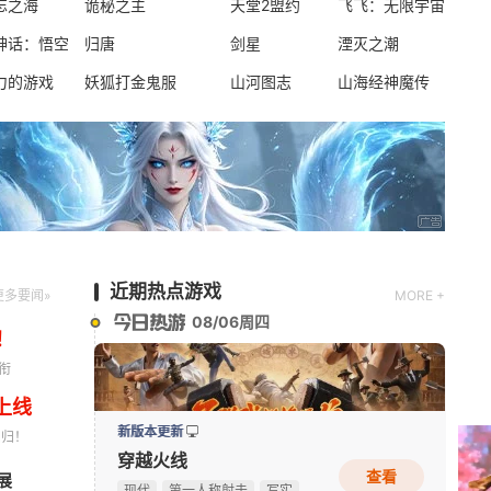
忘之海
诡秘之主
天堂2盟约
飞飞：无限宇宙
神话：悟空
归唐
剑星
湮灭之潮
新版本更新
力的游戏
妖狐打金鬼服
山河图志
山海经神魔传
时空猎人·觉醒
动作
新版本更新
闪耀暖暖
动漫
角色扮演
半Q版
近期热点游戏
更多要闻»
MORE +
08/06周四
！
衔
上线
新版本更新
回归！
穿越火线
查看
展
《Apex英雄》S30爆料：排位或将新增传奇禁用系统
08-06
现代
第一人称射击
写实