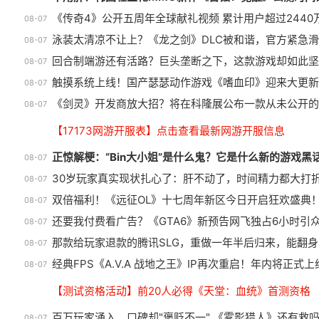
《传奇4》公开五周年全球献礼视频 累计用户超过2440
08-07
泳装太清凉不让上？《龙之剑》DLC被和谐，官方紧急
08-07
回合制端游还有活路？巨头垄断之下，这款游戏却如此坚
08-07
触摸系统上线！国产瑟瑟动作游戏《嗜血印》迎来大更新
08-07
《剑灵》开发商放大招？将在科隆展公布一款从未公开的
08-07
【17173网游开服表】点击查看最新网游开服信息
正惊解梗：“Bin大小姐”是什么鬼？它是什么新的游戏黑
08-07
30岁玩家真实现状扎心了：肝不动了，时间精力都大打
08-07
双倍福利！《远征OL》十七周年新区今日开启狂欢盛典
08-07
还要我付费看广告？《GTA6》新预告网飞独占6小时引
08-07
那款给玩家退款的腾讯SLG，重做一年半后归来，能翻身
08-07
经典FPS《A.V.A 战地之王》IP再次重启！年内将正式上
08-07
【测试资格活动】前20人必得《天堂：血统》首测资格
百万玩家涌入，口碑却"褒贬不一" 《雾影猎人》还有救
08-07