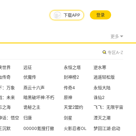
日常更新
失控进化
登录
下载APP
生存对抗
开放世界
建造
更多
日常更新
专区A-Z
遗忘之海
海洋
冒险
RPG
侠世界
远征
永恒之塔
逆水寒
血传奇
伏魔传
封神榜2
逍遥轻松版
新版本更新
下：万象
燕云十六声
传奇4
永恒大陆
大道仙途
战：未来
暗黑破坏神:不朽
原神
诛仙2
修仙
放置
养成
忘之海
诡秘之主
天堂2盟约
飞飞：无限宇宙
神话：悟空
归唐
剑星
湮灭之潮
新版本更新
王沉默
00000氪搜打撤
火影忍者OL
梦回江湖·启动
不思议迷宫