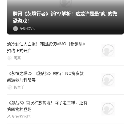
腾讯《灰境行者》新PV解析！这或许是最“爽”的微
恐游戏！
多熙君Vic
清冷剑仙大白腿！韩国武侠MMO《新剑皇》
预约正式开启
阿离
《永恒之塔2》《激战3》领衔！NC携多款
新游参加科隆展
仿生羊
《激战3》首发种族揭晓！除了老三样，还有
第四物种登场
GreyKnight