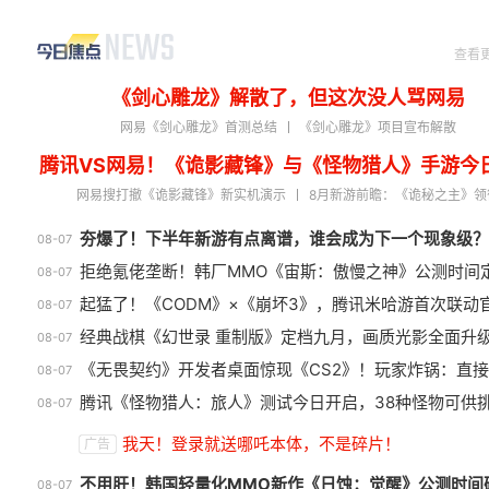
查看
《剑心雕龙》解散了，但这次没人骂网易
网易《剑心雕龙》首测总结
《剑心雕龙》项目宣布解散
腾讯VS网易！《诡影藏锋》与《怪物猎人》手游今
网易搜打撤《诡影藏锋》新实机演示
8月新游前瞻：《诡秘之主》领
夯爆了！下半年新游有点离谱，谁会成为下一个现象级？
08-07
拒绝氪佬垄断！韩厂MMO《宙斯：傲慢之神》公测时间
08-07
起猛了！《CODM》×《崩坏3》，腾讯米哈游首次联动
08-07
经典战棋《幻世录 重制版》定档九月，画质光影全面升
08-07
《无畏契约》开发者桌面惊现《CS2》！玩家炸锅：直
08-07
腾讯《怪物猎人：旅人》测试今日开启，38种怪物可供
08-07
巅峰在线150万人的横版网游，
盘
我天！登录就送哪吒本体，不是碎片！
广告
如今带着怀旧服又杀回来了！
扔
不用肝！韩国轻量化MMO新作《日蚀：觉醒》公测时间
08-07