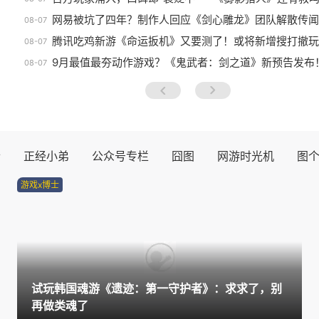
网易被坑了四年？制作人回应《剑心雕龙》团队解散传闻
08-07
腾讯吃鸡新游《命运扳机》又要测了！或将新增搜打撤玩
08-07
9月最值最夯动作游戏？《鬼武者：剑之道》新预告发布
08-07
prev
next
士
正经小弟
公众号专栏
囧图
网游时光机
图
游戏x博士
试玩韩国魂游《遗迹：第一守护者》：求求了，别
再做类魂了