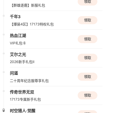
领取
【群雄逐鹿】新服礼包
新版本更新
千年3
诺亚传说口袋版
领取
【爆装4区】17173特权礼包
角色扮演
养成
热血江湖
领取
08/14周五
VIP礼包卡
新版本更新
艾尔之光
领取
仙山小农
2026新手礼包Ⅱ
种田
模拟经营
国风
问道
领取
08/15周六
二十周年纪念服尊享礼包
新版本更新
传奇世界无双
领取
QQ炫舞2
17173专属新手礼包
现代
音乐
半Q版
时空猎人·觉醒