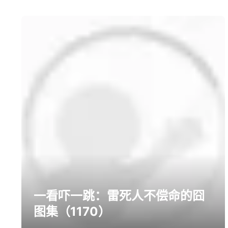
prev
next
一看吓一跳：雷死人不偿命的囧
图集（1170）