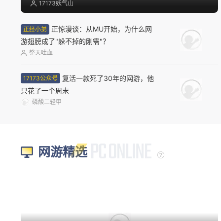
17173妖气山
正惊漫谈：从MU开始，为什么网
正经小弟
游翅膀成了"躲不掉的刚需"？
整天吐血
复活一款死了30年的网游，他
17173公众号
只花了一个周末
磷酸二轻甲
网游精选