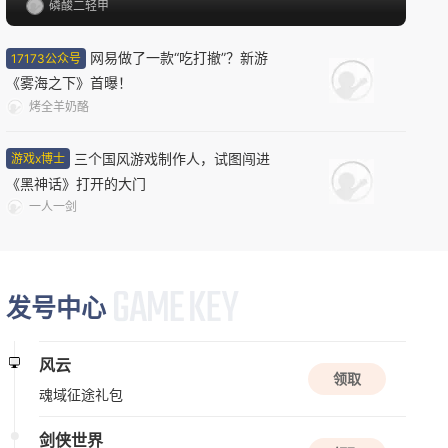
磷酸二轻甲
08/12周三
网易做了一款“吃打撤”？新游
17173公众号
新版本更新
《雾海之下》首曝！
原神
烤全羊奶酪
开放世界
二次元
动作
三个国风游戏制作人，试图闯进
游戏x博士
《黑神话》打开的大门
新版本更新
一人一剑
三国戏英杰传
三国
战棋
益智
发号中心
08/13周四
新版本更新
风云
领取
苍翼：混沌效应
魂域征途礼包
动作
闯关
赛博朋克
剑侠世界