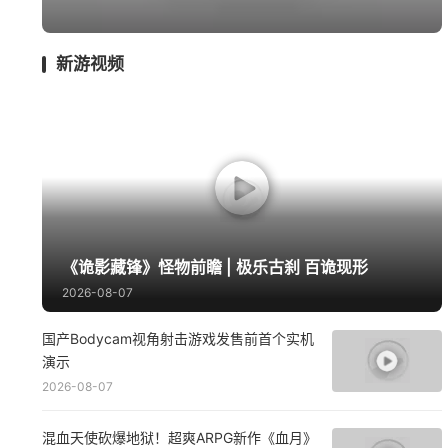
囧图
回忆
影游
绅士
远征
新游视频
《诡影藏锋》怪物前瞻 | 极乐古刹 百诡现形
2026-08-07
国产Bodycam视角射击游戏发售前首个实机
演示
2026-08-07
混血天使砍爆地狱！超爽ARPG新作《血月》