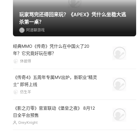
玩家骂完还得回来玩？《APEX》凭什么坐稳大逃
杀第一桌？
阿道聊游戏
经典MMO《传奇》凭什么在中国火了20
年？它究竟好玩在哪？
休彼得
《传奇4》五周年专属MV出炉，新职业“精灵
士” 即将上线
仿生羊
《影之刃零》官宣联动《堡垒之夜》 8月12
日全平台预售
GreyKnight