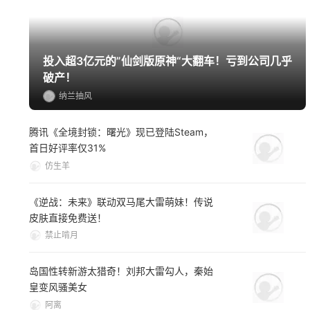
投入超3亿元的”仙剑版原神“大翻车！亏到公司几乎
破产！
纳兰抽风
腾讯《全境封锁：曙光》现已登陆Steam，
首日好评率仅31%
仿生羊
《逆战：未来》联动双马尾大雷萌妹！传说
皮肤直接免费送！
禁止啃月
岛国性转新游太猎奇！刘邦大雷勾人，秦始
皇变风骚美女
阿离