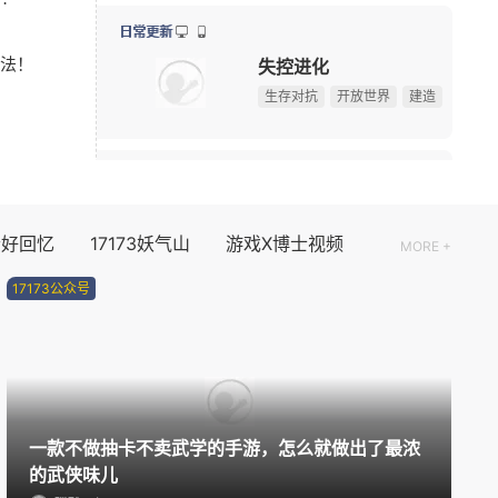
75岁初代“神奇女侠”晒沐浴照 网友感叹颜值冻龄
08-03
新版本更新
法！
多图预警！CJ咪咕游戏展台高颜值游戏角色全捕捉
08-02
元气骑士
！
《永恒之塔2》现场COS精彩回顾，哪一位Cos角色最
08-02
动作角色扮演
2D
射击
08/10周一
资料片更新
个好回忆
17173妖气山
游戏X博士视频
MORE +
伏魔传
17173公众号
玄幻
仙侠
08/11周二
公测
盗墓笔记：启程
一款不做抽卡不卖武学的手游，怎么就做出了最浓
解谜
角色扮演
悬疑
的武侠味儿