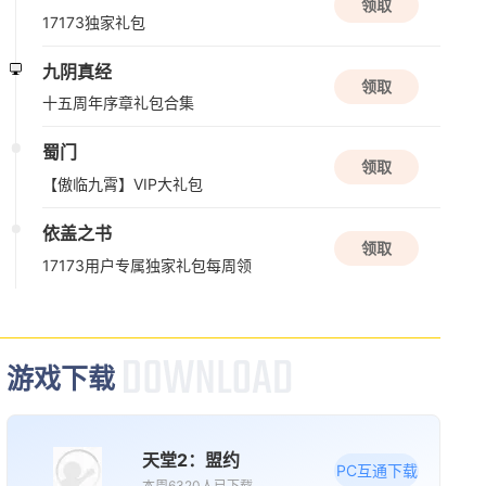
领取
17173独家礼包
九阴真经
领取
十五周年序章礼包合集
蜀门
领取
【傲临九霄】VIP大礼包
依盖之书
领取
17173用户专属独家礼包每周领
游戏下载
天堂2：盟约
PC互通下载
本周6320人已下载