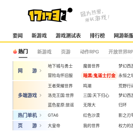
要闻
新游戏
游戏测试表
排行榜
网游新
热门
新游戏
页游
动作RPG
开放世界RP
地下城与勇士
魔兽世界
梦幻西
网 游
暗黑:鬼道士打金
冒险岛怀旧服
永恒之
王者荣耀世界
鸣潮
荒野行
多端游戏
洛克王国:世界
三国:天下归心
梦幻西
蓝色星原:旅谣
无限大
归环
热门单机
GTA6
红色沙漠
影之刃
页 游
大皇帝
我的世界
权力的