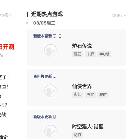
魔幻
益智解谜
2D
近期热点游戏
更多要闻»
MORE +
08/07周五
日开测
限号删档内测
衔
诡影藏锋
查看
总奖金9.5万美元！《绝地求生》玩家自创玩法征集大
08-07
搜打撤
中式恐怖
PVP
定了！
暴雪资深作曲家离职，曾创作《魔兽世界》等多款游戏
08-06
官宣！
《Apex英雄》S30爆料：排位或将新增传奇禁用系统
08-06
新版本更新
级
《宝可梦》前高管多地厕间偷拍被捕，涉事高管拒不认
08-06
奥比岛：梦想国度
接抄？
《炉石传说》版本更新：引擎升级，正式终止Win7系
08-06
换装
模拟经营
休闲益智
挑战
《完美世界：诸神之战》东方奇遇季今日正式开启
08-06
点8月扎堆上线的影游：玩家想
绅士日
我天！登录就送哪吒本体，不是碎片！
广告
核弹，结果只能谈恋爱？
大长腿
新版本更新
确定
游戏早报：曝《暗黑4》登陆NS2，国产抗日新作今日
08-06