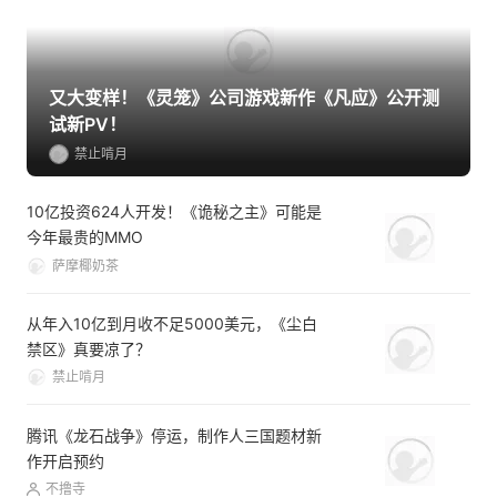
又大变样！《灵笼》公司游戏新作《凡应》公开测
试新PV！
禁止啃月
10亿投资624人开发！《诡秘之主》可能是
今年最贵的MMO
萨摩椰奶茶
从年入10亿到月收不足5000美元，《尘白
禁区》真要凉了？
禁止啃月
腾讯《龙石战争》停运，制作人三国题材新
作开启预约
不撸寺