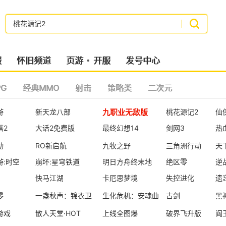
搜索
服
怀旧频道
页游
开服
发号中心
G
经典MMO
射击
策略类
二次元
九职业无敌版
游
新天龙八部
桃花源记2
仙
塔2
大话2免费版
最终幻想14
剑网3
热
动
RO新启航
九牧之野
三角洲行动
天
游:时空
崩坏:星穹铁道
明日方舟终末地
绝区零
逆
快马江湖
卡厄思梦境
失控进化
遗
零
一盏秋声：锦衣卫
生化危机：安魂曲
古剑
黑
游戏
散人天堂·HOT
上线全图爆
破界飞升版
阎