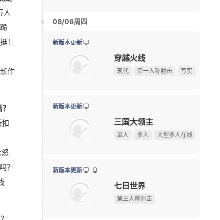
远征
万人
《三角洲行动》夏季赛即将开赛，换新赛制后会更好看
08-06
玄幻
半写实
2.5D
滑跪
绅士日报：冷门国产舰娘游戏新皮纯欲攻势，御姐萝莉
08-05
挺！
《刺客信条》功勋总监回归育碧，执掌系列新项目
08-05
限号删档内测
Krafto新作出征科隆展，《绝地求生》衍生FPS全球首
08-05
怪物猎人：旅人
新作
限定手办直接送！上海全新动漫献血屋8月7日开启抽
08-05
怪物猎人
动作角色扮演
开放世界
【17173网游开服表】点击查看最新网游开服信息
话？
10大坐骑免费送！《魔兽世界》国服21周年庆典明日开
08-05
资料片更新
折扣
游戏早报：腾讯《天堂M》开测，网易《诡影藏锋》新
08-05
桃花源记2
！
《守望先锋》新英雄D.Mon亮相！D.Va昔日队友终于登
08-05
Q版
休闲
回合
众怒
暗黑4国服免费领本体最后一天！原价128元，今晚23:
08-04
吗？
游戏早报：外媒盛赞《抵抗者》 冒险岛怀旧服国际服
08-04
新版本更新
线
俄罗斯大雷美女cos《巫师3》叶奈法！波涛汹涌大方
08-03
问剑长生
【测试资格活动】前20人必得《天堂：血统》首测资格
休闲
放置
国风手游
吗？
游戏早报：九阴新作细节曝光，粉丝自制魔兽即将上线
08-03