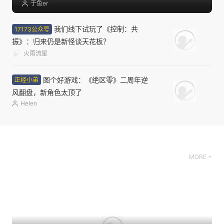
于鱼er
我们线下试玩了《控制：共
17173公众号
振》：归来仍是新怪谈天花板？
火雨流星
图个好游戏：《绝区零》二周年逆
正经小弟
风翻盘，新角色太顶了
Helen
MORE +