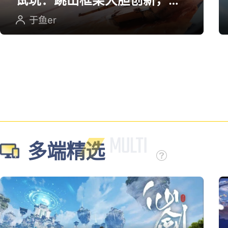
试玩：跳出框架大胆创新，用
英雄射击重塑坦克对战
于鱼er
多端精选