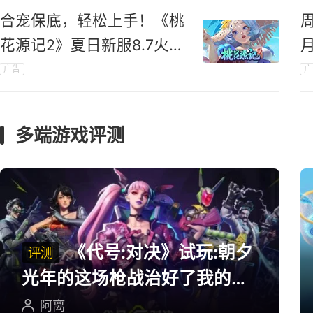
合宠保底，轻松上手！《桃
花源记2》夏日新服8.7火爆
开启
广告
广
礼
多端游戏评测
《代号:对决》试玩:朝夕
评测
光年的这场枪战治好了我的低
血压
阿离