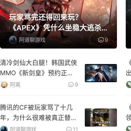
玩家骂完还得回来玩？
《APEX》凭什么坐稳大逃杀
第一桌？
阿道聊游戏
9
清冷剑仙大白腿！韩国武侠
MMO《新剑皇》预约正式
开启
阿离
9
腾讯的CF被玩家骂了十几
年，为什么很难被真正替
代？
阿道聊游戏
11