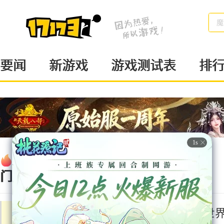
魔
要闻
新游戏
游戏测试表
排
热
新游
页
动作
戏
游
RPG
门
地下城与勇士
魔兽世