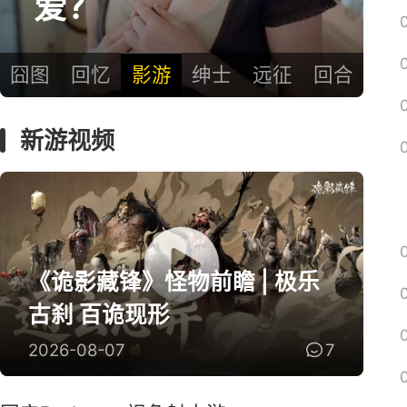
爱？
囧图
回忆
影游
绅士
远征
回合
新游视频
《诡影藏锋》怪物前瞻 | 极乐
古刹 百诡现形
2026-08-07
7