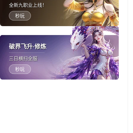
全新九职业上线！
秒玩
破界飞升·修炼
三日横扫全服
秒玩