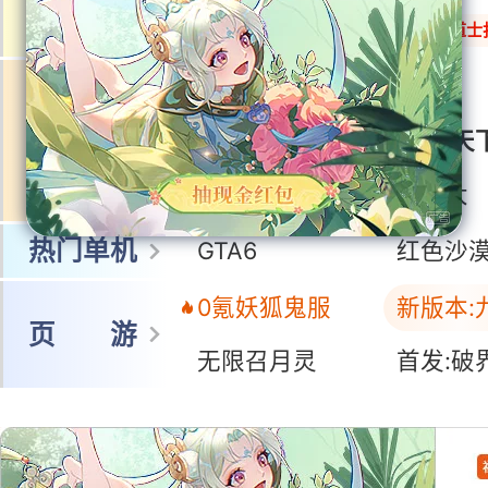
网 游
冒险岛怀旧服
暗黑:鬼道士
王者荣耀世界
鸣潮
多端游戏
洛克王国:世界
三国:天
蓝色星原:旅谣
三国:天
无限大
热门单机
GTA6
红色沙
0氪妖狐鬼服
新版本:
页 游
无限召月灵
首发:破