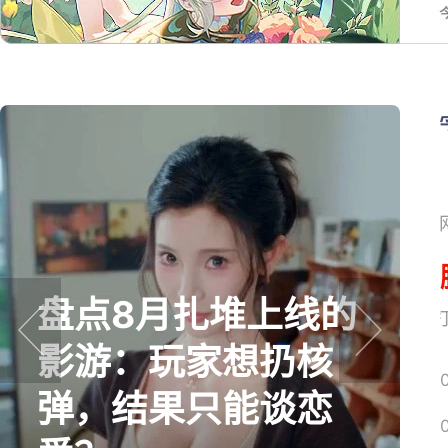
盘点8月扎堆上线的
网易搜
影游：玩家想扔核
prev
next
弹，结果只能谈恋