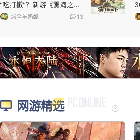
“吃打撤”？新游《雾海之
下》首曝！
烤全羊奶酪
13
网游精选