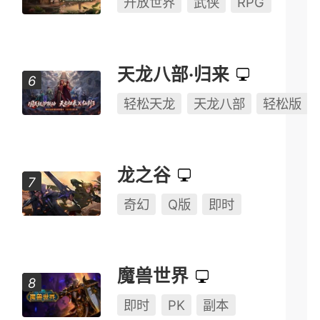
开放世界
武侠
RPG
天龙八部·归来
轻松天龙
天龙八部
轻松版
龙之谷
奇幻
Q版
即时
魔兽世界
即时
PK
副本