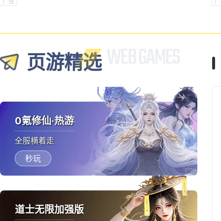
新手礼包
广告
广
页游精选
0氪修仙·热游
全服横着走
秒玩
道士无限加强版