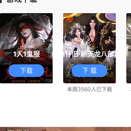
1人1鬼服
经典怀旧·新天龙八部端游
下载
下 载
本周3560人已下载