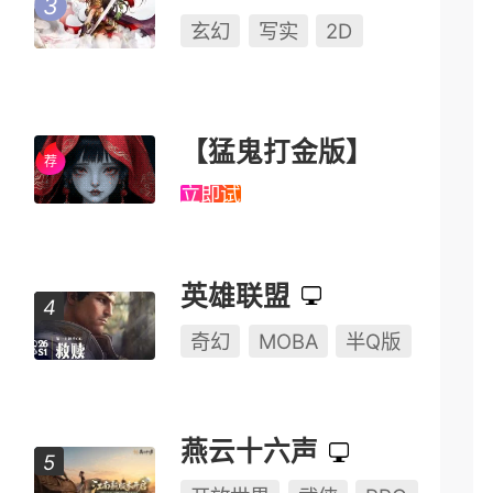
玄幻
写实
2D
【猛鬼打金版】
立即试玩
英雄联盟
奇幻
MOBA
半Q版
燕云十六声