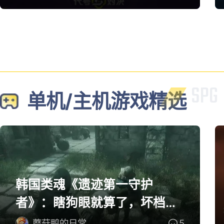
单机/主机游戏精选
韩国类魂《遗迹第一守护
者》：瞎狗眼就算了，坏档算
怎么个事！
蘑菇鸭的日常
5