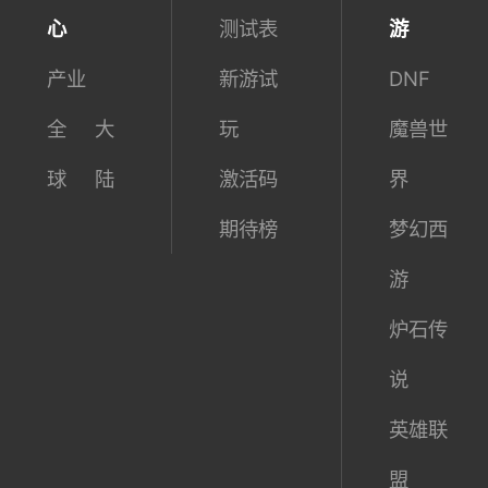
心
测试表
游
产业
新游试
DNF
全
大
玩
魔兽世
球
陆
激活码
界
期待榜
梦幻西
游
炉石传
说
英雄联
盟