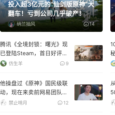
投入超3亿元的”仙剑版原神“大
翻车！亏到公司几乎破产！
纳兰抽风
14
腾讯《全境封锁：曙光》现
已登陆Steam，首日好评率
仅31%
M
仿生羊
9
他操盘过《原神》国民级联
动，现在来卖前网易团队新
作了
禁止啃月
12