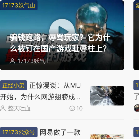
17173妖气山
精
选
骗钱跑路，辱骂玩家？它为什
么被钉在国产游戏耻辱柱上？
17173妖气山
正惊漫谈：从MU
正经小弟
开始，为什么网游翅膀成
了"躲不掉的刚需"？
整天吐血
10
网易做了一款
17173公众号