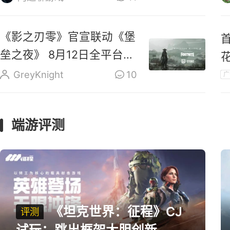
《影之刃零》官宣联动《堡
垒之夜》 8月12日全平台预
售
GreyKnight
10
广
端游评测
《坦克世界：征程》CJ
评测