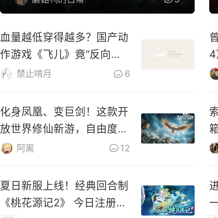
血量越低穿得越多？国产动
作游戏《飞儿》竟“反向爆
衣”
禁止啃月
6
化身凤凰、变巨剑！这款开
索
放世界修仙新游，自由度有
够野！
阿离
12
夏日新服上线！经典回合制
《桃花源记2》 今日注册领