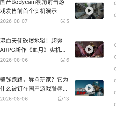
国产Bodycam视角射击游
戏发售前首个实机演示
2026-08-07
5
混血天使砍爆地狱！超爽
ARPG新作《血月》实机演
示视频
2026-08-06
6
骗钱跑路，辱骂玩家？它为
什么被钉在国产游戏耻辱柱
上？【是个人物10】
2026-08-06
13