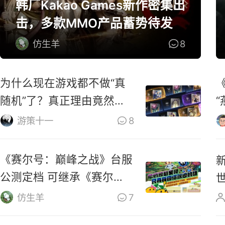
韩厂Kakao Games新作密集出
击，多款MMO产品蓄势待发
仿生羊
8
为什么现在游戏都不做“真
随机”了？真正理由竟然
是……
游策十一
8
《赛尔号：巅峰之战》台服
公测定档 可继承《赛尔
号》数据
仿生羊
7