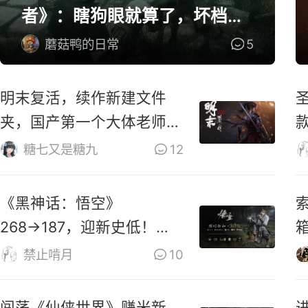
者》：瞎狗眼就算了，坏档算
怎么个事！
蘑菇鸭的日常
5
明末复活，续作新建文件
夹，国产第一个大体老师杀
穿地狱！
糖七又是糖九
12
《黑神话：悟空》
索
268→187，迎新史低！玩
家：卖1000都不贵
禁止啃月
10
闯荡《仙侠世界》赚米新