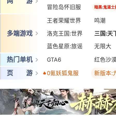
网 游
冒险岛怀旧服
暗黑:鬼道士
王者荣耀世界
鸣潮
多端游戏
洛克王国:世界
三国:天
蓝色星原:旅谣
三国:天
无限大
热门单机
GTA6
红色沙
页 游
0氪妖狐鬼服
新版本: