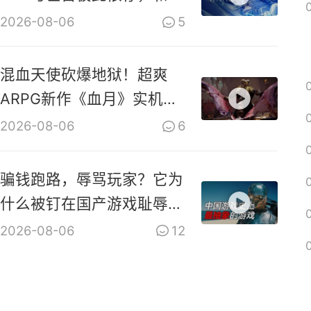
共生！
2026-08-06
5
混血天使砍爆地狱！超爽
ARPG新作《血月》实机演
示视频
2026-08-06
6
骗钱跑路，辱骂玩家？它为
什么被钉在国产游戏耻辱柱
上？【是个人物10】
2026-08-06
12