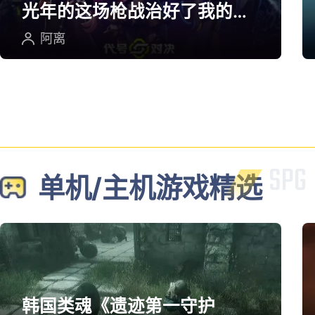
光年的这场枪战治好了我的低
血压
阿离
单机/主机游戏精选
韩国类魂《遗迹第一守护