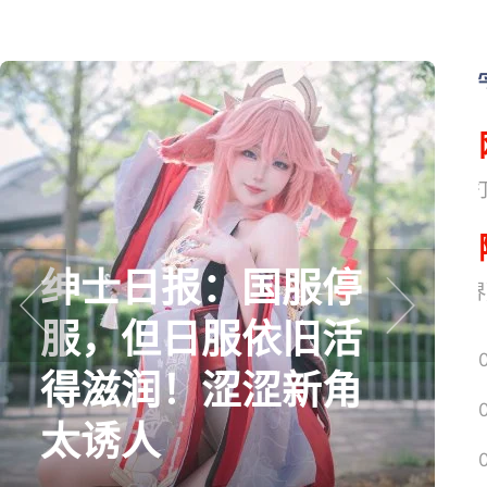
网易搜
绅士日报：国服停
《魔兽世界
服，但日服依旧活
prev
next
得滋润！涩涩新角
太诱人