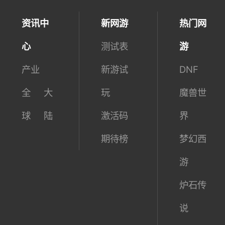
资讯中
新网游
热门网
心
测试表
游
产业
新游试
DNF
全
大
玩
魔兽世
球
陆
激活码
界
期待榜
梦幻西
游
炉石传
说