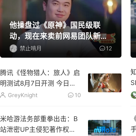
他操盘过《原神》国民级联
动，现在来卖前网易团队新作
了
禁止啃月
12
腾讯《怪物猎人：旅人》启
明测试8月7日开测 今日开
启预载
GreyKnight
10
《
米哈游法务部重拳出击：B
站泄密UP主侵犯著作权罪