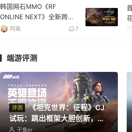
韩国网石MMO《RF
ONLINE NEXT》全新跨服
战区上线
阿离
7
广
端游评测
《坦克世界：征程》CJ
评测
试玩：跳出框架大胆创新，用
英雄射击重塑坦克对战
于鱼er