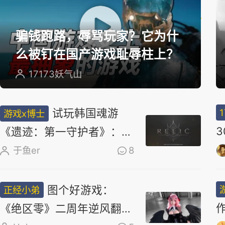
选
骗钱跑路，辱骂玩家？它为什
么被钉在国产游戏耻辱柱上？
17173妖气山
试玩韩国魂游
游戏x博士
《遗迹：第一守护者》：求
求了，别再做类魂了
于鱼er
8
图个好游戏：
正经小弟
《绝区零》二周年逆风翻