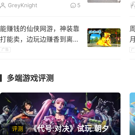
成立
GreyKnight
5
能赚钱的仙侠网游，神装靠
打能卖，边玩边赚香到离
谱！
广告
广
礼
多端游戏评测
《代号:对决》试玩:朝夕
评测