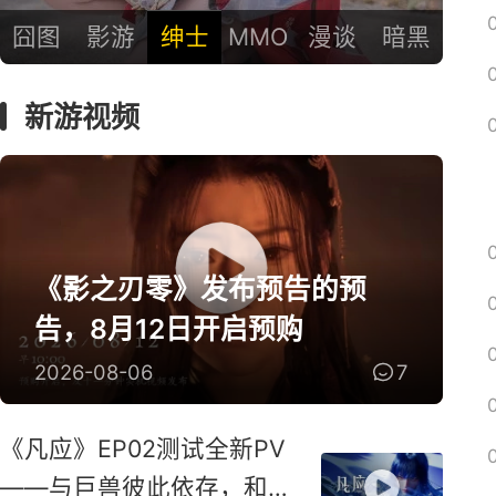
囧图
影游
绅士
MMO
漫谈
暗黑
新游视频
《影之刃零》发布预告的预
告，8月12日开启预购
2026-08-06
7
《凡应》EP02测试全新PV
——与巨兽彼此依存，和鸣