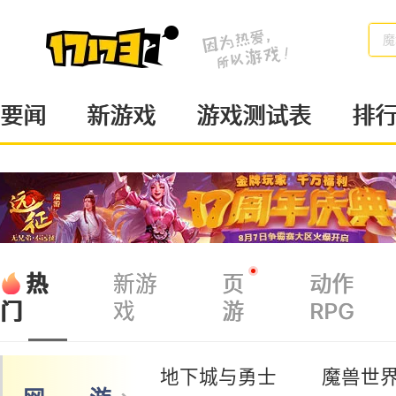
魔
要闻
新游戏
游戏测试表
排
热
新游
页
动作
戏
游
RPG
门
地下城与勇士
魔兽世