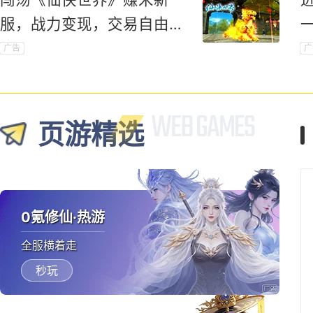
服，战力变现，交易自由，
赚钱不愁！
广告
广
页游精选
0氪修仙·热游
全服横着走
秒玩