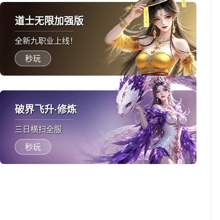
道士无限加强版
全新九职业上线！
秒玩
破界飞升·修炼
三日横扫全服
秒玩