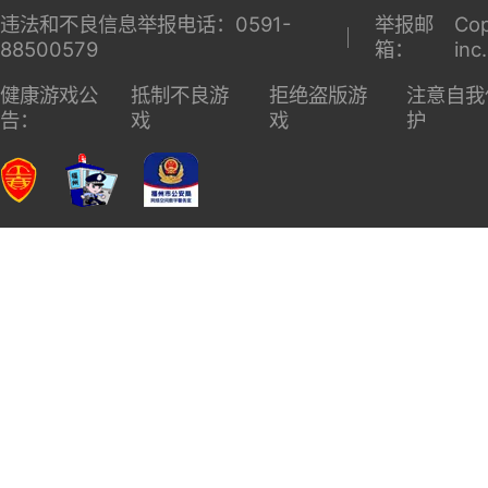
违法和不良信息举报电话：0591-
举报邮
Cop
88500579
箱：
inc
健康游戏公
抵制不良游
拒绝盗版游
注意自我
告：
戏
戏
护