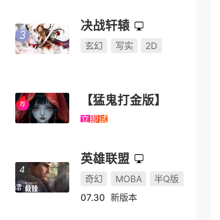
决战轩辕
玄幻
写实
2D
【猛鬼打金版】
立即试玩
英雄联盟
奇幻
MOBA
半Q版
07.30
新版本