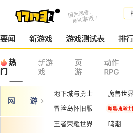
要闻
新游戏
游戏测试表
排
热
新游
页
动作
戏
游
RPG
门
地下城与勇士
魔兽世
网 游
冒险岛怀旧服
暗黑:鬼道士
王者荣耀世界
鸣潮