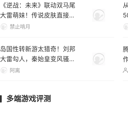
《逆战：未来》联动双马尾
大雷萌妹！传说皮肤直接免
费送！
禁止啃月
岛国性转新游太猎奇！刘邦
大雷勾人，秦始皇变风骚美
女
阿离
多端游戏评测