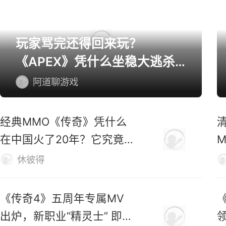
玩家骂完还得回来玩？
《APEX》凭什么坐稳大逃杀
第一桌？
阿道聊游戏
经典MMO《传奇》凭什么
在中国火了20年？它究竟
好玩在哪？
休彼得
《传奇4》五周年专属MV
出炉，新职业“精灵士” 即将