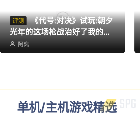
《代号:对决》试玩:朝夕
评测
光年的这场枪战治好了我的低
血压
阿离
单机/主机游戏精选