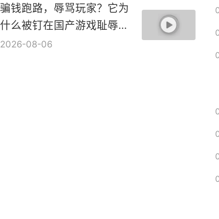
骗钱跑路，辱骂玩家？它为
什么被钉在国产游戏耻辱柱
上？【是个人物10】
2026-08-06