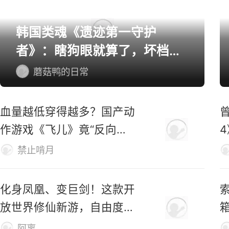
韩国类魂《遗迹第一守护
者》：瞎狗眼就算了，坏档算
怎么个事！
蘑菇鸭的日常
血量越低穿得越多？国产动
作游戏《飞儿》竟“反向爆
衣”
禁止啃月
化身凤凰、变巨剑！这款开
索
放世界修仙新游，自由度有
够野！
阿离