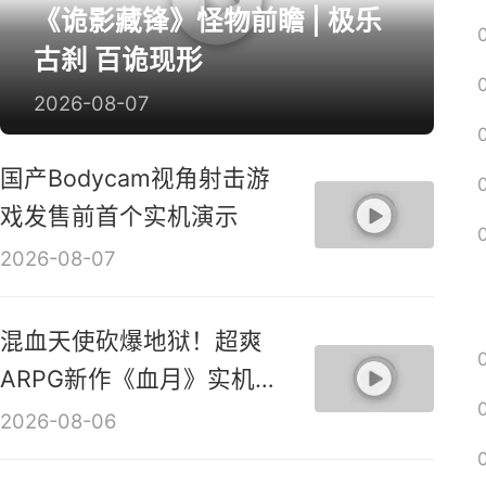
《诡影藏锋》怪物前瞻 | 极乐
古刹 百诡现形
2026-08-07
国产Bodycam视角射击游
戏发售前首个实机演示
2026-08-07
混血天使砍爆地狱！超爽
ARPG新作《血月》实机演
示视频
2026-08-06