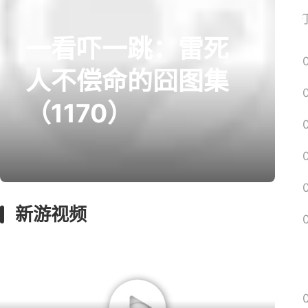
网易搜
一看吓一跳：雷死
prev
next
人不偿命的囧图集
（1170）
囧图
绅士
回忆
影游
远征
新游视频