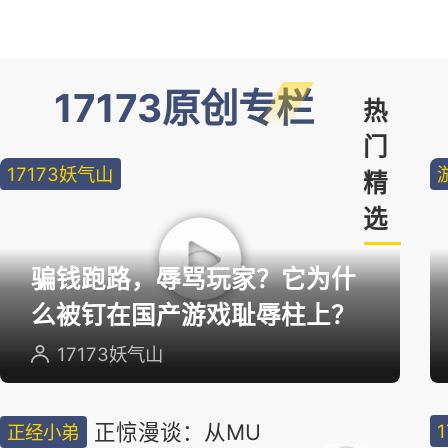
17173原创专栏
热
门
17173妖气山
精
选
骗钱跑路，辱骂玩家？它为什
么被钉在国产游戏耻辱柱上？
17173妖气山
正惊漫谈：从MU
正经小弟