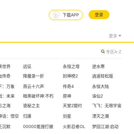
登录
下载APP
08/05周三
更多
新版本更新
专区A-Z
炉石传说
魔幻
卡牌
半Q版
侠世界
远征
永恒之塔
逆水寒
血传奇
降魔录一折
封神榜2
逍遥轻松版
资料片更新
下：万象
燕云十六声
传奇4
永恒大陆
仙侠世界
战：未来
暗黑破坏神:不朽
原神
诛仙2
玄幻
写实
即时
忘之海
诡秘之主
天堂2盟约
飞飞：无限宇宙
神话：悟空
归唐
剑星
湮灭之潮
新版本更新
王沉默
00000氪搜打撤
火影忍者OL
梦回江湖·启动
闪耀暖暖