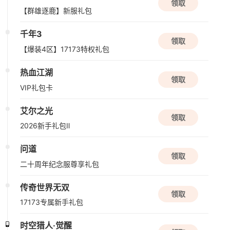
领取
休闲
放置
国风手游
【群雄逐鹿】新服礼包
千年3
领取
新版本更新
【爆装4区】17173特权礼包
元气骑士
热血江湖
动作角色扮演
2D
射击
领取
VIP礼包卡
08/10周一
艾尔之光
领取
2026新手礼包Ⅱ
资料片更新
伏魔传
问道
领取
玄幻
仙侠
二十周年纪念服尊享礼包
08/11周二
传奇世界无双
领取
17173专属新手礼包
公测
盗墓笔记：启程
时空猎人·觉醒