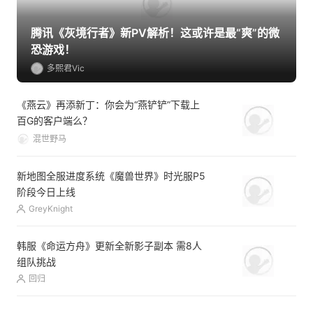
腾讯《灰境行者》新PV解析！这或许是最“爽”的微
恐游戏！
多熙君Vic
《燕云》再添新丁：你会为“燕铲铲”下载上
百G的客户端么？
混世野马
新地图全服进度系统《魔兽世界》时光服P5
阶段今日上线
GreyKnight
韩服《命运方舟》更新全新影子副本 需8人
组队挑战
回归