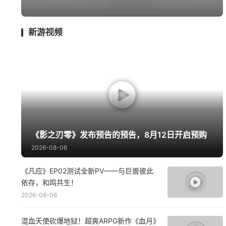
囧图
影游
绅士
MMO
漫谈
新游视频
《影之刃零》发布预告的预告，8月12日开启预购
2026-08-06
《凡应》EP02测试全新PV——与巨兽彼此
依存，和鸣共生！
2026-08-06
混血天使砍爆地狱！超爽ARPG新作《血月》