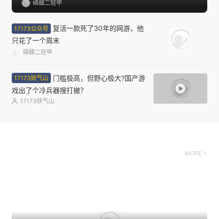
磷酸二轻甲
复活一款死了30年的网游，他
17173公众号
只花了一个周末
磷酸二轻甲
门槛极高，但野心极大?国产游
17173妖气山
戏出了个冷兵器搜打撤？
17173妖气山
MORE +