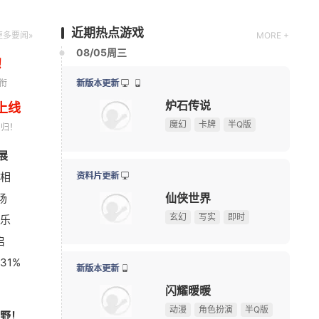
动漫
角色扮演
半Q版
近期热点游戏
更多要闻»
MORE +
08/06周四
！
衔
上线
新版本更新
回归！
穿越火线
查看
展
《Apex英雄》S30爆料：排位或将新增传奇禁用系统
08-06
现代
第一人称射击
写实
相
《炉石传说》版本更新：引擎升级，正式终止Win7系
08-06
场
《完美世界：诸神之战》东方奇遇季今日正式开启
08-06
新版本更新
乐
《三角洲行动》夏季赛即将开赛，换新赛制后会更好看
08-06
三国大领主
启
绅士日报：冷门国产舰娘游戏新皮纯欲攻势，御姐萝莉
08-05
单人
多人
大型多人在线
31%
《刺客信条》功勋总监回归育碧，执掌系列新项目
08-05
士日报：国服停服，但日服依
《冒险
我天！登录就送哪吒本体，不是碎片！
广告
活得滋润！涩涩新角太诱人
国服人
新版本更新
野！
Krafto新作出征科隆展，《绝地求生》衍生FPS全球首
08-05