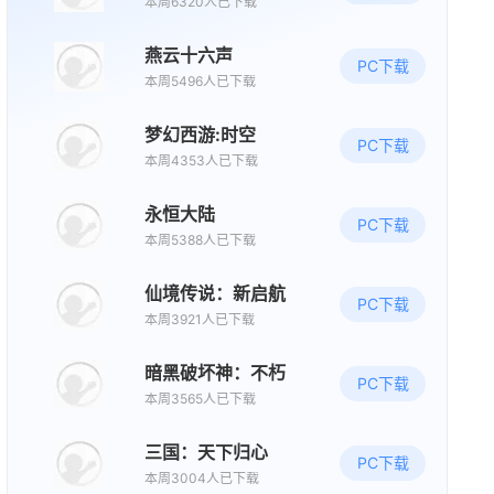
本周6320人已下载
动作
闯关
赛博朋克
燕云十六声
PC下载
本周5496人已下载
新版本更新
诺亚传说口袋版
梦幻西游:时空
PC下载
角色扮演
养成
本周4353人已下载
永恒大陆
08/14周五
PC下载
本周5388人已下载
新版本更新
仙境传说：新启航
仙山小农
PC下载
本周3921人已下载
种田
模拟经营
国风
暗黑破坏神：不朽
PC下载
08/15周六
本周3565人已下载
新版本更新
三国：天下归心
PC下载
QQ炫舞2
本周3004人已下载