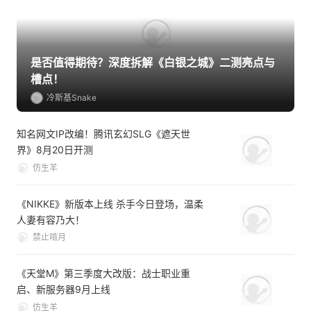
是否值得期待？深度拆解《白银之城》二测亮点与
槽点！
冷斯基Snake
知名网文IP改编！腾讯玄幻SLG《遮天世
界》8月20日开测
仿生羊
《NIKKE》新版本上线 杀手今日登场，温柔
人妻有容乃大！
禁止啃月
《天堂M》第三季度大改版：战士职业重
启、新服务器9月上线
仿生羊