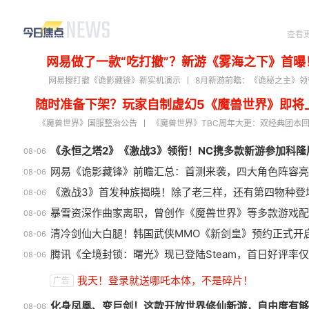
查看
网易做了一款“吃打撤”？新游《雾海之下》首曝
网易搜打撤《诡影藏锋》新实机演示
8月新游前瞻：《诡秘之主》领
随时准备下架？玩家自制虚幻5《魔兽世界》即将
《魔兽世界》国服整治公告
《魔兽世界》TBC周年大更：双经典团本
《永恒之塔2》《激战3》领衔！NC携多款新游参加科隆
08-06
网易《诡影藏锋》前瞻汇总：首测来袭，四大角色阵容亮
08-06
《激战3》首发种族揭晓！除了老三样，还有第四物种登
08-06
暴雪资深作曲家离职，曾创作《魔兽世界》等多款游戏配
08-06
清冷剑仙大白腿！韩国武侠MMO《新剑皇》预约正式开
08-06
腾讯《全境封锁：曙光》现已登陆Steam，首日好评率仅
08-06
盘点8月扎堆上线的影游：玩家想
绅
我天！登录就送哪吒本体，不是碎片！
广告
扔核弹，结果只能谈恋爱？
旧
化身凤凰、变巨剑！这款开放世界修仙新游，自由度有够
08-06