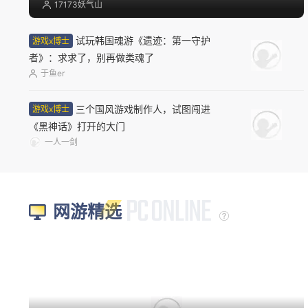
17173妖气山
试玩韩国魂游《遗迹：第一守护
游戏x博士
者》：求求了，别再做类魂了
于鱼er
三个国风游戏制作人，试图闯进
游戏x博士
《黑神话》打开的大门
一人一剑
网游精选