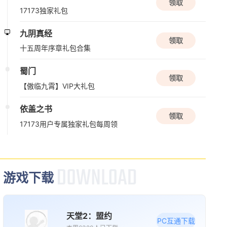
领取
解谜
角色扮演
悬疑
17173独家礼包
九阴真经
08/12周三
领取
十五周年序章礼包合集
新版本更新
蜀门
原神
领取
【傲临九霄】VIP大礼包
开放世界
二次元
动作
依盖之书
领取
17173用户专属独家礼包每周领
新版本更新
三国戏英杰传
三国
战棋
益智
游戏下载
08/13周四
新版本更新
天堂2：盟约
苍翼：混沌效应
PC互通下载