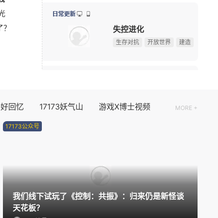
光
ChinaJoy 第一天，《街头篮球》热血直上篮筐
08-02
新版本更新
了？
正惊GIF：表情如此羞涩！美女这个表情，让人遐想连
08-02
不思议迷宫
！
ChinaJoy现场小姐姐分享：云逛展福利这不就来了
08-01
魔幻
益智解谜
2D
08/07周五
限号删档内测
个好回忆
17173妖气山
游戏X博士视频
MORE +
诡影藏锋
17173公众号
搜打撤
中式恐怖
PVP
新版本更新
奥比岛：梦想国度
换装
模拟经营
休闲益智
我们线下试玩了《控制：共振》：归来仍是新怪谈
天花板？