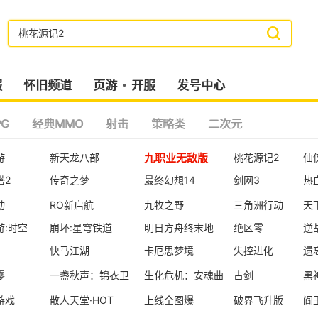
搜索
服
怀旧频道
页游
开服
发号中心
G
经典MMO
射击
策略类
二次元
九职业无敌版
游
新天龙八部
桃花源记2
仙
塔2
传奇之梦
最终幻想14
剑网3
热
动
RO新启航
九牧之野
三角洲行动
天
游:时空
崩坏:星穹铁道
明日方舟终末地
绝区零
逆
快马江湖
卡厄思梦境
失控进化
遗
零
一盏秋声：锦衣卫
生化危机：安魂曲
古剑
黑
游戏
散人天堂·HOT
上线全图爆
破界飞升版
阎