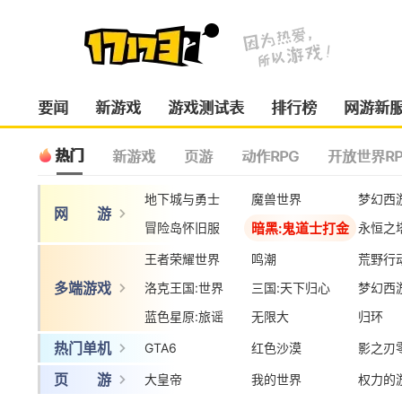
要闻
新游戏
游戏测试表
排行榜
网游新
热门
新游戏
页游
动作RPG
开放世界RP
地下城与勇士
魔兽世界
梦幻西
网 游
暗黑:鬼道士打金
冒险岛怀旧服
永恒之
王者荣耀世界
鸣潮
荒野行
多端游戏
洛克王国:世界
三国:天下归心
梦幻西
蓝色星原:旅谣
无限大
归环
热门单机
GTA6
红色沙漠
影之刃
页 游
大皇帝
我的世界
权力的