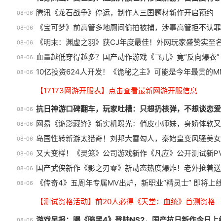
腾讯《龙石战争》停运，制作人三国题材新作开启预约
08-06
《宝可梦》前高管多地厕间偷拍被捕，涉事高管拒不认罪
08-06
《明末：渊虚之羽》获CJ年度最佳！外网玩家盛赞实至
08-06
血量越低穿得越多？国产动作游戏《飞儿》竟“反向爆衣”
08-06
10亿投资624人开发！《诡秘之主》可能是今年最贵的M
08-06
【17173网游开服表】点击查看最新网游开服信息
抗日神游口碑翻车，玩家吐槽：只想扔核弹，不想谈恋爱
08-06
网易《诡影藏锋》新实机曝光：俏皮小师妹，身娇体软又
08-06
岛国性转新游太猎奇！刘邦大雷勾人，秦始皇变风骚美女
08-06
又大变样！《灵笼》公司游戏新作《凡应》公开测试新P
08-06
国产武侠新作《影之刃零》新动态热度爆炸！老外抢着送
08-06
《传奇4》五周年专属MV出炉，新职业“精灵士” 即将上
08-06
【测试资格活动】前20人必得《天堂：血统》首测资格
游戏早报：曝《暗黑4》登陆NS2，国产抗日新作今日上
08-06