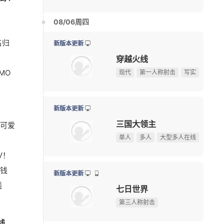
七日世界
限定手办直接送！上海全新动漫献血屋8月7日开启抽
08-05
第三人称射击
10大坐骑免费送！《魔兽世界》国服21周年庆典明日开
08-05
名归
游戏早报：腾讯《天堂M》开测，网易《诡影藏锋》新
08-05
日常更新
《守望先锋》新英雄D.Mon亮相！D.Va昔日队友终于登
08-05
失控进化
MO
暗黑4国服免费领本体最后一天！原价128元，今晚23:
08-04
生存对抗
开放世界
建造
【17173网游开服表】点击查看最新网游开服信息
游戏早报：外媒盛赞《抵抗者》 冒险岛怀旧服国际服
08-04
日常更新
可爱
俄罗斯大雷美女cos《巫师3》叶奈法！波涛汹涌大方
08-03
遗忘之海
游戏早报：九阴新作细节曝光，粉丝自制魔兽即将上线
08-03
海洋
冒险
RPG
V！
75岁初代“神奇女侠”晒沐浴照 网友感叹颜值冻龄
08-03
钱
多图预警！CJ咪咕游戏展台高颜值游戏角色全捕捉
08-02
新版本更新
线
《永恒之塔2》现场COS精彩回顾，哪一位Cos角色最
08-02
大道仙途
【测试资格活动】前20人必得《天堂：血统》首测资格
修仙
放置
养成
线
剑网三《鹅鸭杀》联动，金山世游展台被玩家“攻陷”
08-02