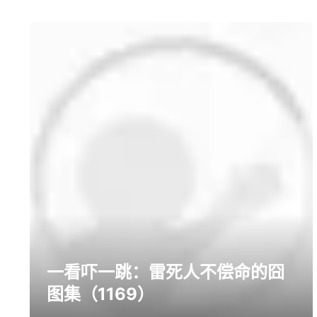
prev
next
一看吓一跳：雷死人不偿命的囧
图集（1169）