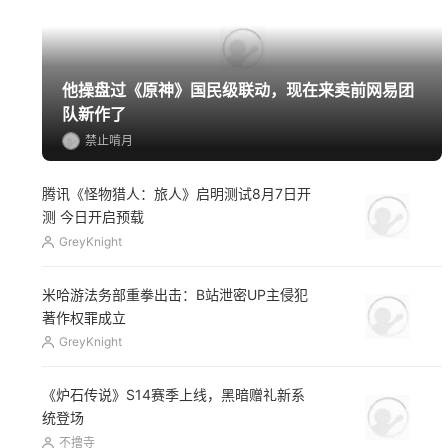
他操盘过《原神》国民级联动，现在来卖前网易团
队新作了
禁止啃月
腾讯《怪物猎人：旅人》启明测试8月7日开
测 今日开启预载
GreyKnight
米哈游法务部重拳出击：B站泄密UP主侵犯
著作权罪成立
GreyKnight
《炉石传说》S14赛季上线，黑暗赠礼新系
统登场
不撸寺