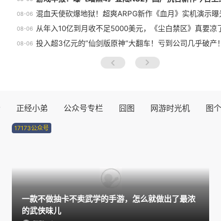
混血天使砍爆地狱！超爽ARPG新作《血月》实机演示曝
08-06
从年入10亿到月收不足5000美元，《尘白禁区》真要凉
08-06
投入超3亿元的”仙剑版原神“大翻车！亏到公司几乎破产
08-06
prev
next
士
正经小弟
公众号专栏
囧图
网游时光机
图
17173公众号
一款不做抽卡不卖武学的手游，怎么就做出了最浓
的武侠味儿