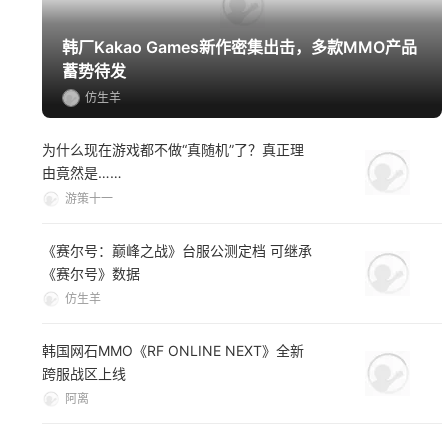
韩厂Kakao Games新作密集出击，多款MMO产品
蓄势待发
仿生羊
为什么现在游戏都不做“真随机”了？真正理
由竟然是……
游策十一
《赛尔号：巅峰之战》台服公测定档 可继承
《赛尔号》数据
仿生羊
韩国网石MMO《RF ONLINE NEXT》全新
跨服战区上线
阿离