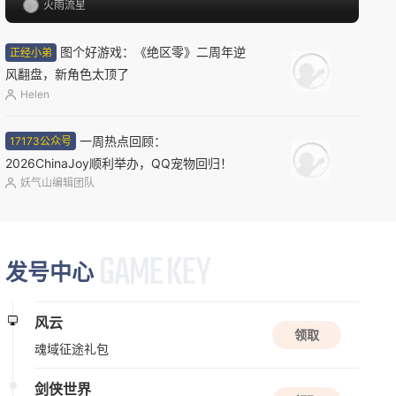
火雨流星
新版本更新
远征
图个好游戏：《绝区零》二周年逆
正经小弟
玄幻
半写实
2.5D
风翻盘，新角色太顶了
Helen
限号删档内测
一周热点回顾：
17173公众号
怪物猎人：旅人
2026ChinaJoy顺利举办，QQ宠物回归！
怪物猎人
动作角色扮演
开放世界
妖气山编辑团队
资料片更新
发号中心
桃花源记2
Q版
休闲
回合
风云
领取
魂域征途礼包
新版本更新
问剑长生
剑侠世界