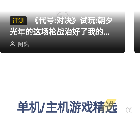
《代号:对决》试玩:朝夕
评测
光年的这场枪战治好了我的低
血压
阿离
单机/主机游戏精选