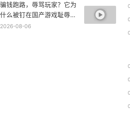
骗钱跑路，辱骂玩家？它为
什么被钉在国产游戏耻辱柱
上？【是个人物10】
2026-08-06