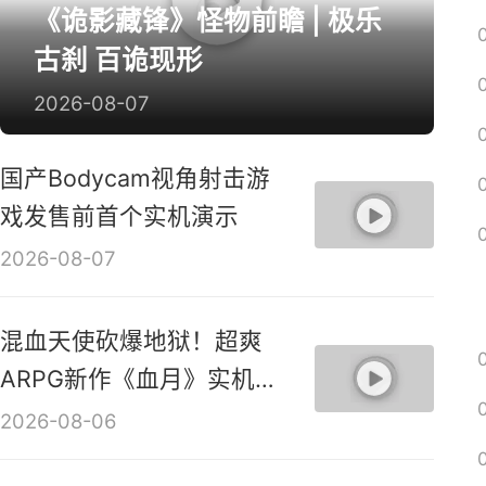
《诡影藏锋》怪物前瞻 | 极乐
古刹 百诡现形
2026-08-07
国产Bodycam视角射击游
戏发售前首个实机演示
2026-08-07
混血天使砍爆地狱！超爽
ARPG新作《血月》实机演
示视频
2026-08-06