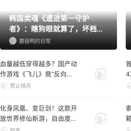
韩国类魂《遗迹第一守护
者》：瞎狗眼就算了，坏档算
怎么个事！
蘑菇鸭的日常
血量越低穿得越多？国产动
作游戏《飞儿》竟“反向爆
衣”
禁止啃月
化身凤凰、变巨剑！这款开
索
放世界修仙新游，自由度有
够野！
阿离