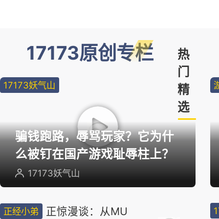
17173原创专栏
热
门
17173妖气山
精
选
骗钱跑路，辱骂玩家？它为什
么被钉在国产游戏耻辱柱上？
17173妖气山
正惊漫谈：从MU
正经小弟