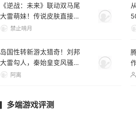
《逆战：未来》联动双马尾
大雷萌妹！传说皮肤直接免
费送！
禁止啃月
岛国性转新游太猎奇！刘邦
大雷勾人，秦始皇变风骚美
女
阿离
多端游戏评测