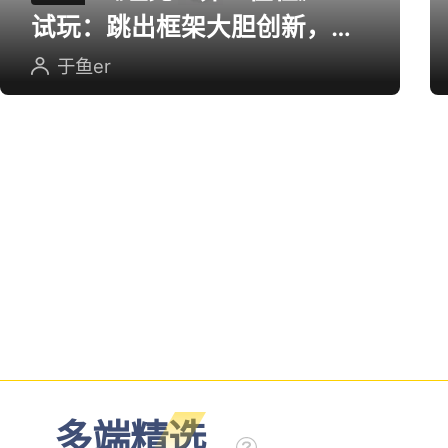
试玩：跳出框架大胆创新，用
英雄射击重塑坦克对战
于鱼er
多端精选