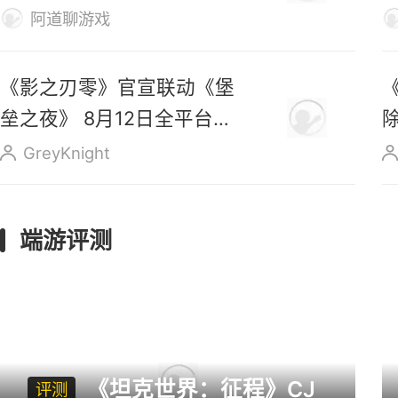
代？
阿道聊游戏
《影之刃零》官宣联动《堡
垒之夜》 8月12日全平台预
售
GreyKnight
端游评测
《坦克世界：征程》CJ
评测