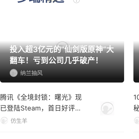
投入超3亿元的”仙剑版原神“大
翻车！亏到公司几乎破产！
纳兰抽风
腾讯《全境封锁：曙光》现
已登陆Steam，首日好评率
仅31%
M
仿生羊