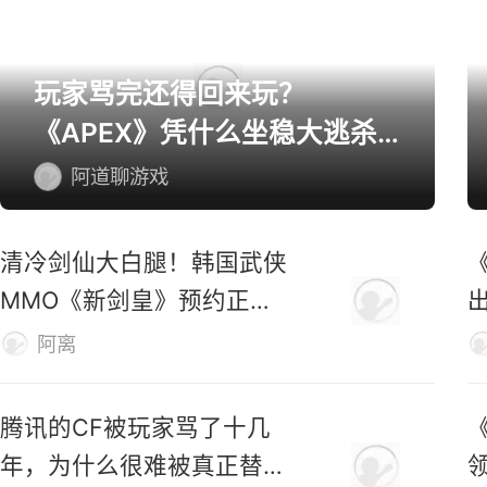
玩家骂完还得回来玩？
《APEX》凭什么坐稳大逃杀
第一桌？
阿道聊游戏
清冷剑仙大白腿！韩国武侠
MMO《新剑皇》预约正式
开启
阿离
腾讯的CF被玩家骂了十几
年，为什么很难被真正替