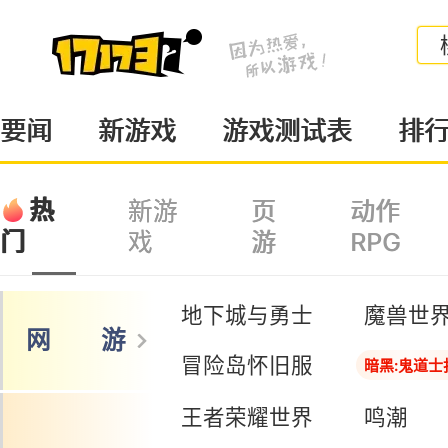
要闻
新游戏
游戏测试表
排
热
新游
页
动作
戏
游
RPG
门
地下城与勇士
魔兽世
网 游
冒险岛怀旧服
暗黑:鬼道士
王者荣耀世界
鸣潮