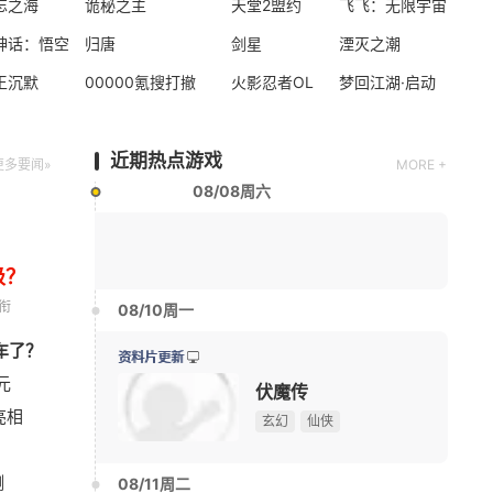
忘之海
诡秘之主
天堂2盟约
飞飞：无限宇宙
休闲
放置
国风手游
神话：悟空
归唐
剑星
湮灭之潮
王沉默
00000氪搜打撤
火影忍者OL
梦回江湖·启动
新版本更新
元气骑士
动作角色扮演
2D
射击
近期热点游戏
更多要闻»
MORE +
08/08周六
级？
衔
08/10周一
车了？
《暗区突围》S18赛季全新PVE玩法“危机蔓延”上线
08-08
资料片更新
元
《反恐精英OL》英雄僵尸降临 生化&大灾变联赛重启
08-08
伏魔传
亮相
IGN前瞻盛赞！《古剑》中式志怪动作RPG冲击全球市
08-08
玄幻
仙侠
韩国MMORPG新作《蚀：觉醒》9月10日正式上线
08-08