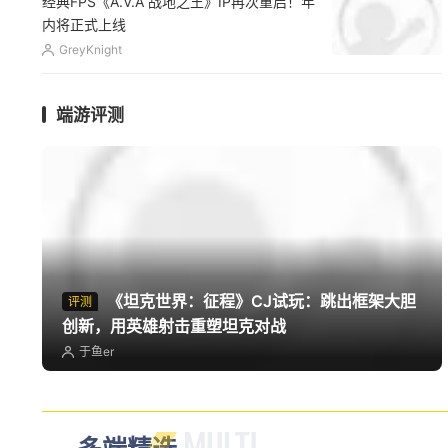
日全平台预售
GreyKnight
上班族专属回合制网游《桃花源记2》8.7新
服开启，送珍兽送翅膀
广告
端游评测
《坦克世界：征程》CJ试玩：跳出框架大胆
评测
创新，用英雄射击重塑坦克对战
于鱼er