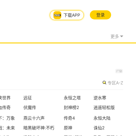
新版本更新
登录
下载APP
远征
玄幻
半写实
2.5D
更多
限号删档内测
怪物猎人：旅人
怪物猎人
动作角色扮演
开放世界
专区A-Z
资料片更新
桃花源记2
侠世界
远征
永恒之塔
逆水寒
Q版
休闲
回合
血传奇
伏魔传
封神榜2
逍遥轻松版
下：万象
燕云十六声
传奇4
永恒大陆
新版本更新
战：未来
暗黑破坏神:不朽
原神
诛仙2
问剑长生