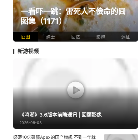
一看吓一跳：雷死人不偿命的囧
图集（1171）
囧图
绅士
回忆
影游
远征
新游视频
《鸣潮》3.6版本前瞻通讯 | 回顾影像
2026-08-08