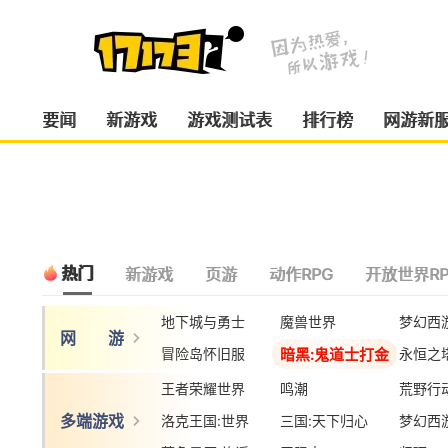
要闻
新游戏
游戏测试表
排行榜
网游新
热门
新游戏
页游
动作RPG
开放世界RP
地下城与勇士
魔兽世界
梦幻西
网 游
暗黑:鬼道士打金
冒险岛怀旧服
永恒之
王者荣耀世界
鸣潮
荒野行
多端游戏
洛克王国:世界
三国:天下归心
梦幻西