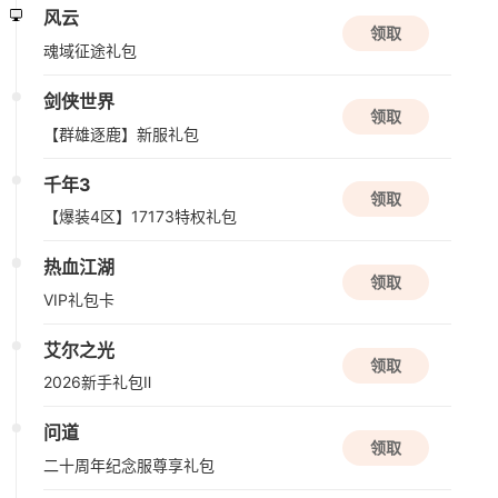
发号中心
08/19周三
传奇之梦
新版本更新
领取
17173独家礼包
现代战舰
多人联机
高画质
射击
桃花源记2
领取
17173至尊特权礼包
08/20周四
伏魔传
限号删档内测
领取
“天命降妖”8月10日开启
梦战：剑之海
角色
策略
冒险
降魔录一折服
领取
17173特权礼包
限号删档内测
仙侠世界
领取
遮天世界
独家礼包
角色扮演
修仙
模拟