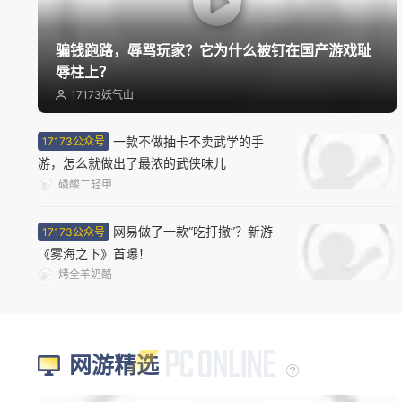
骗钱跑路，辱骂玩家？它为什么被钉在国产游戏耻
辱柱上？
17173妖气山
一款不做抽卡不卖武学的手
17173公众号
游，怎么就做出了最浓的武侠味儿
磷酸二轻甲
网易做了一款“吃打撤”？新游
17173公众号
《雾海之下》首曝！
烤全羊奶酪