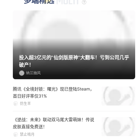
多端精选
投入超3亿元的”仙剑版原神“大翻车！亏到公司几乎
破产！
纳兰抽风
腾讯《全境封锁：曙光》现已登陆Steam，
首日好评率仅31%
仿生羊