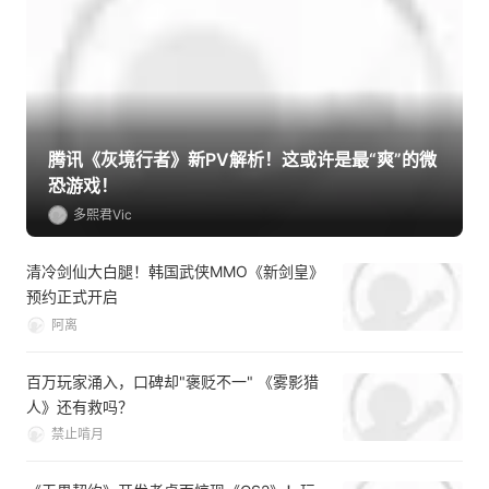
MORE +
腾讯《灰境行者》新PV解析！这或许是最“爽”的微
恐游戏！
多熙君Vic
清冷剑仙大白腿！韩国武侠MMO《新剑皇》
预约正式开启
阿离
百万玩家涌入，口碑却"褒贬不一" 《雾影猎