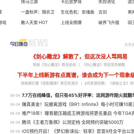
快马江湖
卡厄思梦境
失控进化
遗
零
一盏秋声：锦衣卫
生化危机：安魂曲
古剑
黑
游戏
散人天堂·HOT
上线全图爆
破界飞升版
阎
查看
《剑心雕龙》解散了，但这次没人骂网易
网易《剑心雕龙》首测总结
《剑心雕龙》项目宣布解散
下半年上线新游有点离谱，谁会成为下一个现象
网易搜打撤《诡影藏锋》新实机演示
8月新游前瞻：《诡秘之主》领
7.7万在线峰值，但只有45%好评率：这网游咋刚火就翻
08-08
赚真美金！玩撤离游戏《BR1: Infinite》每小时可赚10美
08-08
难产18年！曝育碧压箱底王牌游戏将更名重启 今年TGA
08-08
腾讯《王者万象棋》公测定档 全网预约突破5000万
08-08