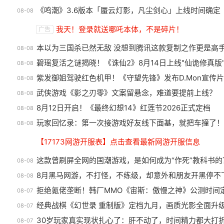
iOS预约开启！《梦幻新诛仙：轻享》官宣9月全平台公
08-08
《鸣潮》3.6版本「蜃云灯影，凡尘剑心」上线时间确定
08-08
绅士日报：国游泳装皮涩度拉爆
巅
我天！登录就送哪吒本体，不是碎片！
广告
了！大雷熟女上演蒙眼play
如
本以为三国杀已然无敌 没想到腾讯这款复制之作更是高
08-08
碧瑶复活之谜揭晓！《诛仙2》8月14日上线"仙诡修真版
08-08
紫发御姐驾驶红色机甲！《守望先锋》发布D.Mon宣传片
08-08
武侠游戏《影之刃零》文案留悬念，难道要提前上线？
08-08
8月12日开启！《最终幻想14》红莲节2026正式定档
08-08
玩家回忆录：第一次接游戏好友线下面基，就把车撞了！
08-08
【17173网游开服表】点击查看最新网游开服信息
这款曾刷屏全网的国潮游戏，是如何成为“作死”教科书的
08-08
8月黑马网游，不打怪，不练级，却意外和朋友开黑停不
08-08
拒绝氪佬垄断！韩厂MMO《宙斯：傲慢之神》公测时间
08-07