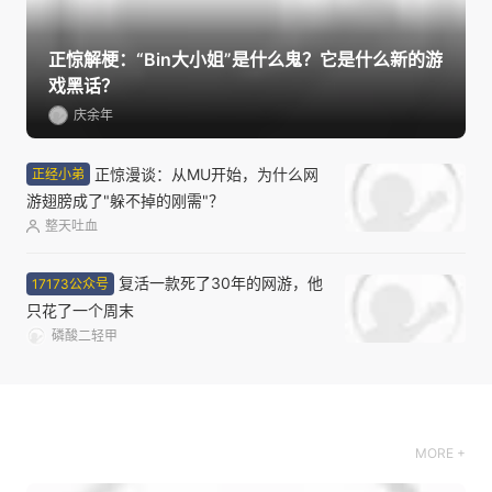
正惊解梗：“Bin大小姐”是什么鬼？它是什么新的游
戏黑话？
庆余年
正惊漫谈：从MU开始，为什么网
正经小弟
游翅膀成了"躲不掉的刚需"？
整天吐血
复活一款死了30年的网游，他
17173公众号
只花了一个周末
磷酸二轻甲