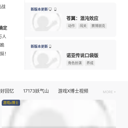
级
《刺客信条》功勋总监回归育碧，执掌系列新项目
08-05
08/13周四
折扣
Krafto新作出征科隆展，《绝地求生》衍生FPS全球首
08-05
挑战
限定手办直接送！上海全新动漫献血屋8月7日开启抽
08-05
新版本更新
【测试资格活动】前20人必得《天堂：血统》首测资格
苍翼：混沌效应
动作
闯关
赛博朋克
确定
10大坐骑免费送！《魔兽世界》国服21周年庆典明日开
08-05
万人
游戏早报：腾讯《天堂M》开测，网易《诡影藏锋》新
08-05
滑跪
《守望先锋》新英雄D.Mon亮相！D.Va昔日队友终于登
08-05
新版本更新
挺！
暗黑4国服免费领本体最后一天！原价128元，今晚23:
08-04
诺亚传说口袋版
角色扮演
养成
08/14周五
个好回忆
17173妖气山
游戏X博士视频
新版本更新
MORE +
仙山小农
游戏x博士
种田
模拟经营
国风