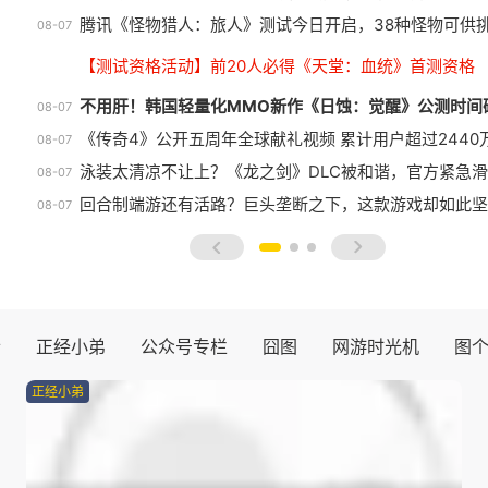
经典战棋《幻世录 重制版》定档九月，画质光影全面升
08-07
30岁玩家真实现状扎心了：肝不动了，时间精力都大打
08-07
腾讯《怪物猎人：旅人》测试今日开启，38种怪物可供
08-07
【测试资格活动】前20人必得《天堂：血统》首测资格
不用肝！韩国轻量化MMO新作《日蚀：觉醒》公测时间
08-07
《传奇4》公开五周年全球献礼视频 累计用户超过2440
08-07
泳装太清凉不让上？《龙之剑》DLC被和谐，官方紧急
08-07
回合制端游还有活路？巨头垄断之下，这款游戏却如此坚
08-07
prev
next
士
正经小弟
公众号专栏
囧图
网游时光机
图
正经小弟