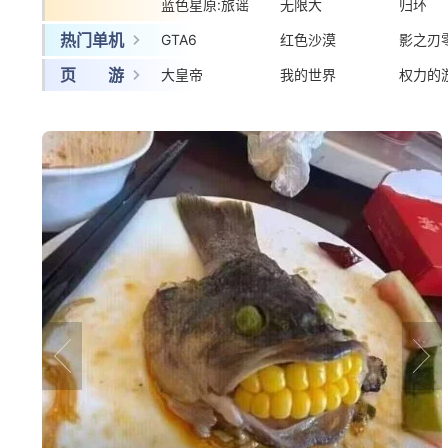
蓝色星原:旅谣
无限大
归环
热门单机
GTA6
红色沙漠
影之刃
页 游
大皇帝
我的世界
权力的
prev
next