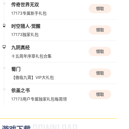
新天龙八部端游
领取
新手卡
新版本更新
风云
大周列国志
领取
魂域征途礼包
单机
SLG
策略
剑侠世界
08/21周五
领取
【群雄逐鹿】新服礼包
公测
千年3
诡秘之主
领取
【爆装4区】17173特权礼包
角色扮演
虚幻引擎
RPG
热血江湖
领取
VIP礼包卡
艾尔之光
领取
2026新手礼包Ⅱ