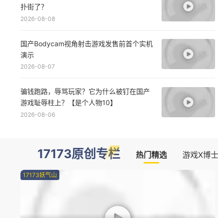
怒砸10亿碰瓷Apex的国产旗舰 不到一年就
扑街了？
2026-08-08
国产Bodycam视角射击游戏发售前首个实机
演示
2026-08-07
骗钱跑路，辱骂玩家？它为什么被钉在国产
游戏耻辱柱上？【是个人物10】
2026-08-06
17173原创专栏
热门精选
游戏X博
17173妖气山