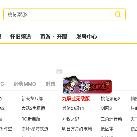
搜索
服
怀旧频道
页游
开服
发号中心
G
经典MMO
射击
策略类
二次元
九职业无敌版
游
新天龙八部
桃花源记2
仙
塔2
大话2免费版
最终幻想14
剑网3
热
动
RO新启航
九牧之野
三角洲行动
天
游:时空
崩坏:星穹铁道
明日方舟终末地
绝区零
逆