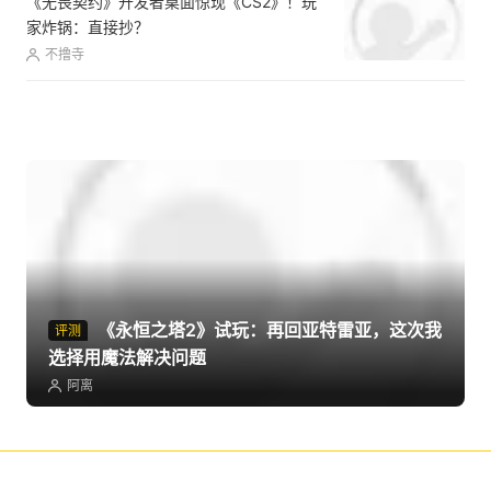
人》还有救吗？
禁止啃月
首充白拿，每日红包雨，不花钱体验氪金大
佬快感
广告
《永恒之塔2》试玩：再回亚特雷亚，这次我
评测
选择用魔法解决问题
阿离