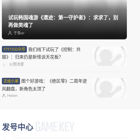
08/15周六
新版本更新
试玩韩国魂游《遗迹：第一守护者》：求求了，别
QQ炫舞2
再做类魂了
现代
音乐
半Q版
于鱼er
08/17周一
我们线下试玩了《控制：共
17173公众号
振》：归来仍是新怪谈天花板？
限号删档内测
火雨流星
雾海之下
搜打撤
多人联机
冒险
燃情十七载，全服共狂欢，家
经典国战网游
族巅峰赛等你来战！
08/18周二
广告
新版本更新
逆战：未来
动作
第一人称射击
多人联机