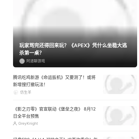
网游精选
玩家骂完还得回来玩？《APEX》凭什么坐稳大逃
杀第一桌？
阿道聊游戏
腾讯吃鸡新游《命运扳机》又要测了！或将
新增搜打撤玩法！
仿生羊
《影之刃零》官宣联动《堡垒之夜》 8月12