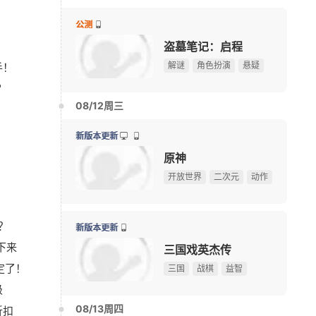
测
韩国MMORPG新作《宙斯：傲慢之神》26日正式上线
08/11周二
08-08
双倍福利！《远征OL》十七周年新区今日开启狂欢盛
08-07
峰在线150万人的横版网游，
盘点8
公测
我天！登录就送哪吒本体，不是碎片！
广告
今带着怀旧服又杀回来了！
扔核弹
盗墓笔记：启程
解谜
角色扮演
悬疑
手！
总奖金9.5万美元！《绝地求生》玩家自创玩法征集大
08-07
"
暴雪资深作曲家离职，曾创作《魔兽世界》等多款游戏
08-06
08/12周三
《Apex英雄》S30爆料：排位或将新增传奇禁用系统
08-06
《宝可梦》前高管多地厕间偷拍被捕，涉事高管拒不认
08-06
新版本更新
《炉石传说》版本更新：引擎升级，正式终止Win7系
08-06
原神
《完美世界：诸神之战》东方奇遇季今日正式开启
08-06
开放世界
二次元
动作
【17173网游开服表】点击查看最新网游开服信息
？
游戏早报：曝《暗黑4》登陆NS2，国产抗日新作今日
08-06
新版本更新
下来
《三角洲行动》夏季赛即将开赛，换新赛制后会更好看
三国戏英杰传
08-06
定了！
绅士日报：冷门国产舰娘游戏新皮纯欲攻势，御姐萝莉
三国
战棋
益智
08-05