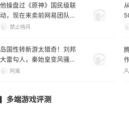
已登陆Steam，首日好评率
仅31%
M
仿生羊
他操盘过《原神》国民级联
动，现在来卖前网易团队新
作了
禁止啃月
岛国性转新游太猎奇！刘邦
大雷勾人，秦始皇变风骚美
女
阿离