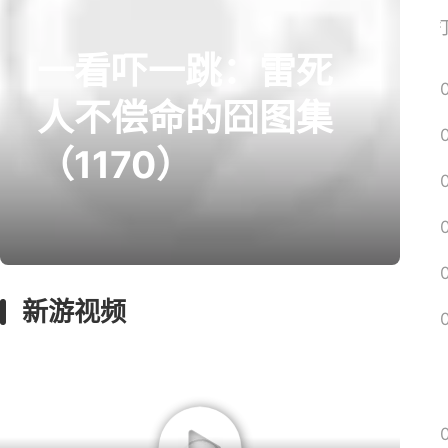
网易搜
一看吓一跳：雷死
prev
next
人不偿命的囧图集
（1170）
囧图
回忆
影游
绅士
远征
新游视频