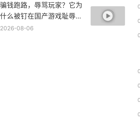
ARPG新作《血月》实机演
示视频
2026-08-06
骗钱跑路，辱骂玩家？它为
什么被钉在国产游戏耻辱柱
上？【是个人物10】
2026-08-06