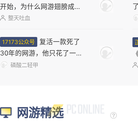
17173妖气山
正惊漫谈：从MU
正经小弟
开始，为什么网游翅膀成
了"躲不掉的刚需"？
整天吐血
复活一款死了
17173公众号
30年的网游，他只花了一
个周末
磷酸二轻甲