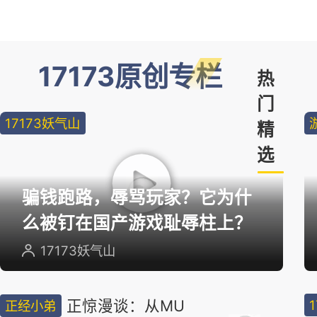
17173原创专栏
热
门
17173妖气山
精
选
骗钱跑路，辱骂玩家？它为什
么被钉在国产游戏耻辱柱上？