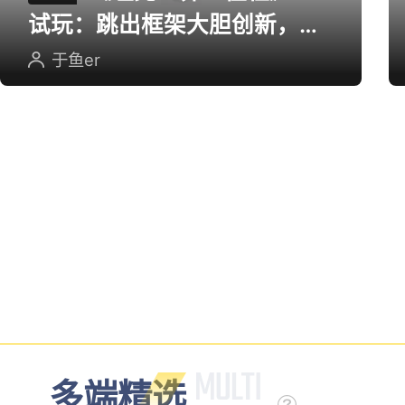
《坦克世界：征程》CJ
评测
试玩：跳出框架大胆创新，用
英雄射击重塑坦克对战
于鱼er