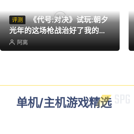
多端游戏评测
《代号:对决》试玩:朝夕
评测
光年的这场枪战治好了我的低
血压
阿离