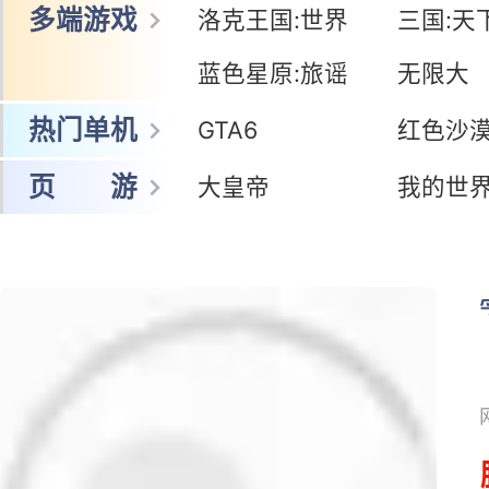
网 游
冒险岛怀旧服
暗黑:鬼道士
王者荣耀世界
鸣潮
多端游戏
洛克王国:世界
三国:天
蓝色星原:旅谣
无限大
热门单机
GTA6
红色沙
页 游
大皇帝
我的世