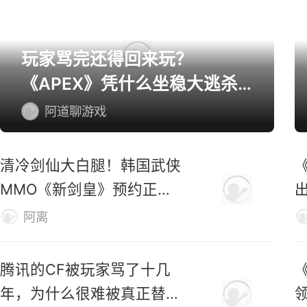
网游精选
玩家骂完还得回来玩？
《APEX》凭什么坐稳大逃杀
第一桌？
阿道聊游戏
清冷剑仙大白腿！韩国武侠
MMO《新剑皇》预约正式
开启
阿离