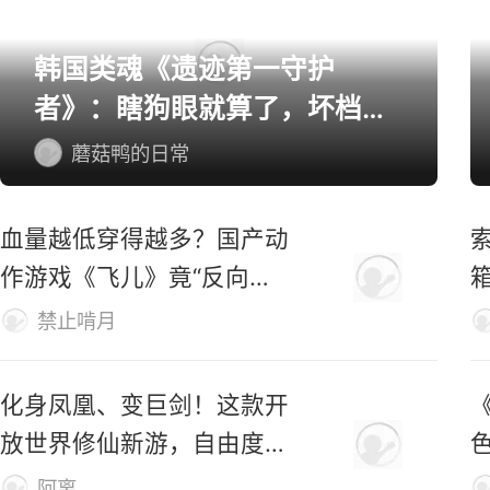
单机/主机游戏精选
韩国类魂《遗迹第一守护
者》：瞎狗眼就算了，坏档算
怎么个事！
蘑菇鸭的日常
血量越低穿得越多？国产动
索
作游戏《飞儿》竟“反向爆
衣”
禁止啃月