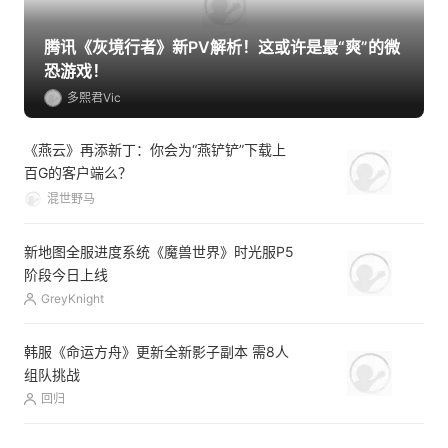
腾讯《灰境行者》新PV解析！这或许是最“爽”的微
恐游戏！
多熙君Vic
《燕云》再添新丁：你会为“燕铲铲”下载上
百G的客户端么？
混世野马
新地图全服进度系统《魔兽世界》时光服P5
阶段今日上线
GreyKnight
韩服《命运方舟》更新全新影子副本 需8人
组队挑战
回归