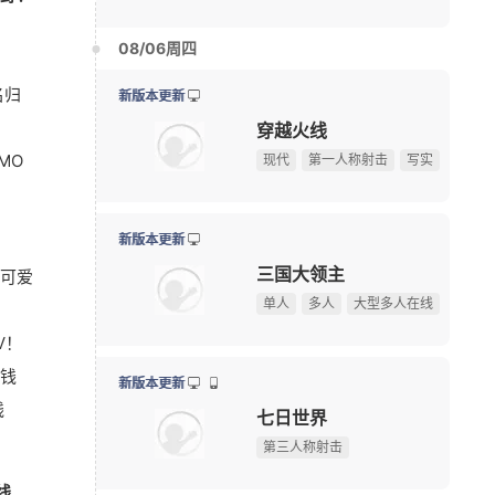
七日世界
限定手办直接送！上海全新动漫献血屋8月7日开启抽
08-05
第三人称射击
10大坐骑免费送！《魔兽世界》国服21周年庆典明日开
08-05
名归
游戏早报：腾讯《天堂M》开测，网易《诡影藏锋》新
08-05
日常更新
《守望先锋》新英雄D.Mon亮相！D.Va昔日队友终于登
08-05
失控进化
MO
暗黑4国服免费领本体最后一天！原价128元，今晚23:
08-04
生存对抗
开放世界
建造
【17173网游开服表】点击查看最新网游开服信息
游戏早报：外媒盛赞《抵抗者》 冒险岛怀旧服国际服
08-04
日常更新
可爱
俄罗斯大雷美女cos《巫师3》叶奈法！波涛汹涌大方
08-03
遗忘之海
游戏早报：九阴新作细节曝光，粉丝自制魔兽即将上线
08-03
海洋
冒险
RPG
V！
75岁初代“神奇女侠”晒沐浴照 网友感叹颜值冻龄
08-03
钱
多图预警！CJ咪咕游戏展台高颜值游戏角色全捕捉
08-02
新版本更新
线
《永恒之塔2》现场COS精彩回顾，哪一位Cos角色最
08-02
大道仙途
【测试资格活动】前20人必得《天堂：血统》首测资格
修仙
放置
养成
线
剑网三《鹅鸭杀》联动，金山世游展台被玩家“攻陷”
08-02