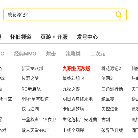
搜索
服
怀旧频道
页游
开服
发号中心
G
经典MMO
射击
策略类
二次元
九职业无敌版
游
新天龙八部
桃花源记2
仙
塔2
传奇之梦
最终幻想14
剑网3
热
动
RO新启航
九牧之野
三角洲行动
天
游:时空
崩坏:星穹铁道
明日方舟终末地
绝区零
逆
快马江湖
卡厄思梦境
失控进化
遗
零
一盏秋声：锦衣卫
生化危机：安魂曲
古剑
黑
游戏
散人天堂·HOT
上线全图爆
破界飞升版
阎