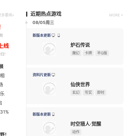
动作
近期热点游戏
更多要闻»
MORE +
08/06周四
！
衔
上线
新版本更新
回归！
穿越火线
查看
展
《Apex英雄》S30爆料：排位或将新增传奇禁用系统
08-06
现代
第一人称射击
写实
相
《炉石传说》版本更新：引擎升级，正式终止Win7系
08-06
场
《完美世界：诸神之战》东方奇遇季今日正式开启
08-06
新版本更新
乐
《三角洲行动》夏季赛即将开赛，换新赛制后会更好看
08-06
三国大领主
启
绅士日报：冷门国产舰娘游戏新皮纯欲攻势，御姐萝莉
08-05
单人
多人
大型多人在线
31%
《刺客信条》功勋总监回归育碧，执掌系列新项目
08-05
士日报：国服停服，但日服依
《冒险
我天！登录就送哪吒本体，不是碎片！
广告
活得滋润！涩涩新角太诱人
国服人
新版本更新
野！
Krafto新作出征科隆展，《绝地求生》衍生FPS全球首
08-05