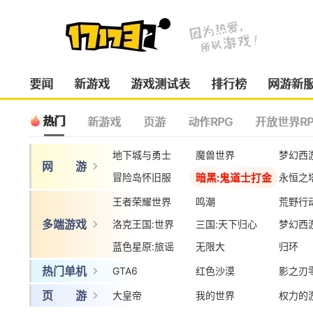
要闻
新游戏
游戏测试表
排行榜
网游新
热门
新游戏
页游
动作RPG
开放世界RP
地下城与勇士
魔兽世界
梦幻西
网 游
暗黑:鬼道士打金
冒险岛怀旧服
永恒之
王者荣耀世界
鸣潮
荒野行
多端游戏
洛克王国:世界
三国:天下归心
梦幻西
蓝色星原:旅谣
无限大
归环
热门单机
GTA6
红色沙漠
影之刃
页 游
大皇帝
我的世界
权力的