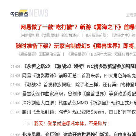
查看
网易做了一款“吃打撤”？新游《雾海之下》首曝
网易搜打撤《诡影藏锋》新实机演示
8月新游前瞻：《诡秘之主》领
随时准备下架？玩家自制虚幻5《魔兽世界》即将
《魔兽世界》国服整治公告
《魔兽世界》TBC周年大更：双经典团本
《永恒之塔2》《激战3》领衔！NC携多款新游参加科隆
08-06
网易《诡影藏锋》前瞻汇总：首测来袭，四大角色阵容亮
08-06
《激战3》首发种族揭晓！除了老三样，还有第四物种登
08-06
暴雪资深作曲家离职，曾创作《魔兽世界》等多款游戏配
08-06
清冷剑仙大白腿！韩国武侠MMO《新剑皇》预约正式开
08-06
腾讯《全境封锁：曙光》现已登陆Steam，首日好评率仅
08-06
盘点8月扎堆上线的影游：玩家想
绅
我天！登录就送哪吒本体，不是碎片！
广告
扔核弹，结果只能谈恋爱？
旧
化身凤凰、变巨剑！这款开放世界修仙新游，自由度有够
08-06