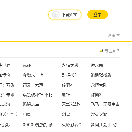
登录
下载APP
08/05周三
更多
新版本更新
专区A-Z
炉石传说
魔幻
卡牌
半Q版
侠世界
远征
永恒之塔
逆水寒
血传奇
降魔录一折
封神榜2
逍遥轻松版
资料片更新
下：万象
燕云十六声
传奇4
永恒大陆
仙侠世界
战：未来
暗黑破坏神:不朽
原神
诛仙2
玄幻
写实
即时
忘之海
诡秘之主
天堂2盟约
飞飞：无限宇宙
神话：悟空
归唐
剑星
湮灭之潮
新版本更新
王沉默
00000氪搜打撤
火影忍者OL
梦回江湖·启动
时空猎人·觉醒