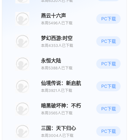
本周6320人已下载
动作
闯关
赛博朋克
燕云十六声
PC下载
本周5496人已下载
新版本更新
诺亚传说口袋版
梦幻西游:时空
PC下载
角色扮演
养成
本周4353人已下载
永恒大陆
08/14周五
PC下载
本周5388人已下载
新版本更新
仙境传说：新启航
仙山小农
PC下载
本周3921人已下载
种田
模拟经营
国风
暗黑破坏神：不朽
PC下载
08/15周六
本周3565人已下载
新版本更新
三国：天下归心
PC下载
QQ炫舞2
本周3004人已下载