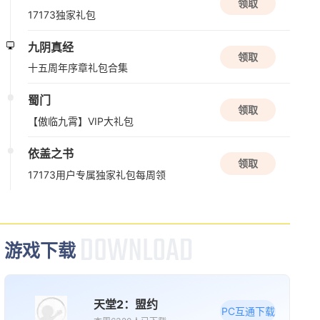
领取
解谜
角色扮演
悬疑
17173独家礼包
九阴真经
08/12周三
领取
十五周年序章礼包合集
新版本更新
蜀门
原神
领取
【傲临九霄】VIP大礼包
开放世界
二次元
动作
依盖之书
领取
17173用户专属独家礼包每周领
新版本更新
三国戏英杰传
三国
战棋
益智
游戏下载
08/13周四
新版本更新
天堂2：盟约
苍翼：混沌效应
PC互通下载