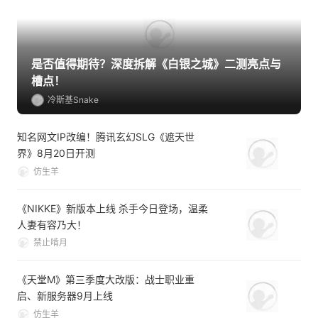
是否值得期待？深度拆解《白银之城》二测亮点与
槽点！
冷斯基Snake
知名网文IP改编！腾讯玄幻SLG《遮天世
界》8月20日开测
仿生羊
《NIKKE》新版本上线 杀手今日登场，温柔
人妻有容乃大！
禁止啃月
《天堂M》第三季度大改版：战士职业重
启、新服务器9月上线
仿生羊