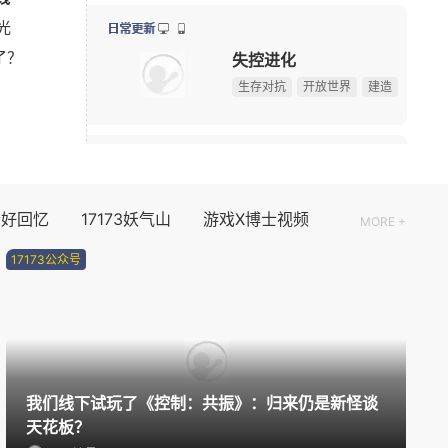
光
ChinaJoy 第一天，《街头篮球》热血直上篮筐
08-02
新版本更新
了？
正惊GIF：表情如此羞涩！美女这个表情，让人遐想连
08-02
不思议迷宫
！
ChinaJoy现场小姐姐分享：云逛展福利这不就来了
08-01
魔幻
益智解谜
2D
08/07周五
限号删档内测
个好回忆
17173妖气山
游戏X博士视频
MORE +
诡影藏锋
17173公众号
搜打撤
中式恐怖
PVP
新版本更新
奥比岛：梦想国度
换装
模拟经营
休闲益智
我们线下试玩了《控制：共振》：归来仍是新怪谈
天花板？