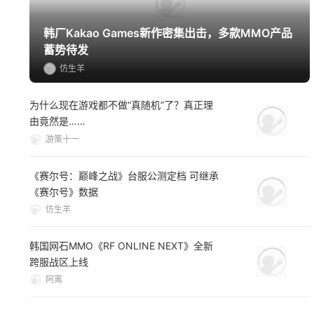
韩厂Kakao Games新作密集出击，多款MMO产品
蓄势待发
仿生羊
为什么现在游戏都不做“真随机”了？真正理
由竟然是……
游策十一
《赛尔号：巅峰之战》台服公测定档 可继承
《赛尔号》数据
仿生羊
韩国网石MMO《RF ONLINE NEXT》全新
跨服战区上线
阿离