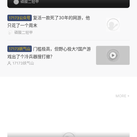
磷酸二轻甲
复活一款死了30年的网游，他
17173公众号
只花了一个周末
磷酸二轻甲
门槛极高，但野心极大?国产游
17173妖气山
戏出了个冷兵器搜打撤？
17173妖气山
MORE +