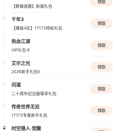
领取
休闲
放置
国风手游
【群雄逐鹿】新服礼包
千年3
领取
新版本更新
【爆装4区】17173特权礼包
元气骑士
热血江湖
动作角色扮演
2D
射击
领取
VIP礼包卡
08/10周一
艾尔之光
领取
2026新手礼包Ⅱ
资料片更新
伏魔传
问道
领取
玄幻
仙侠
二十周年纪念服尊享礼包
08/11周二
传奇世界无双
领取
17173专属新手礼包
公测
盗墓笔记：启程
时空猎人·觉醒