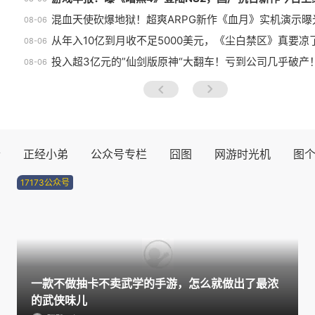
混血天使砍爆地狱！超爽ARPG新作《血月》实机演示曝
08-06
从年入10亿到月收不足5000美元，《尘白禁区》真要凉
08-06
投入超3亿元的”仙剑版原神“大翻车！亏到公司几乎破产
08-06
prev
next
士
正经小弟
公众号专栏
囧图
网游时光机
图
17173公众号
一款不做抽卡不卖武学的手游，怎么就做出了最浓
的武侠味儿