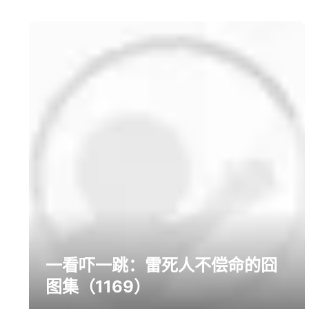
prev
next
一看吓一跳：雷死人不偿命的囧
图集（1169）