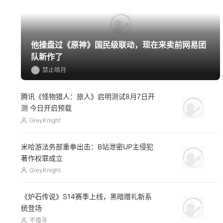
他操盘过《原神》国民级联动，现在来卖前网易团
队新作了
禁止啃月
腾讯《怪物猎人：旅人》启明测试8月7日开
测 今日开启预载
GreyKnight
米哈游法务部重拳出击：B站泄密UP主侵犯
著作权罪成立
GreyKnight
《炉石传说》S14赛季上线，黑暗赠礼新系
统登场
不撸寺