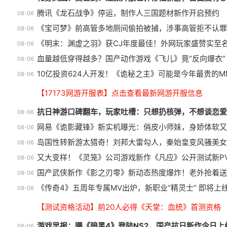
腾讯《龙石战争》停运，制作人三国题材新作开启预约
08-06
《宝可梦》前高管多地厕间偷拍被捕，涉事高管拒不认罪
08-06
《明末：渊虚之羽》获CJ年度最佳！外网玩家盛赞实至
08-06
血量越低穿得越多？国产动作游戏《飞儿》竟“反向爆衣”
08-06
10亿投资624人开发！《诡秘之主》可能是今年最贵的M
08-06
【17173网游开服表】点击查看最新网游开服信息
抗日神游口碑翻车，玩家吐槽：只想扔核弹，不想谈恋爱
08-06
网易《诡影藏锋》新实机曝光：俏皮小师妹，身娇体软又
08-06
岛国性转新游太猎奇！刘邦大雷勾人，秦始皇变风骚美女
08-06
又大变样！《灵笼》公司游戏新作《凡应》公开测试新P
08-06
国产武侠新作《影之刃零》新动态热度爆炸！老外抢着送
08-06
《传奇4》五周年专属MV出炉，新职业“精灵士” 即将上
08-06
【测试资格活动】前20人必得《天堂：血统》首测资格
游戏早报：曝《暗黑4》登陆NS2，国产抗日新作今日上
08-06