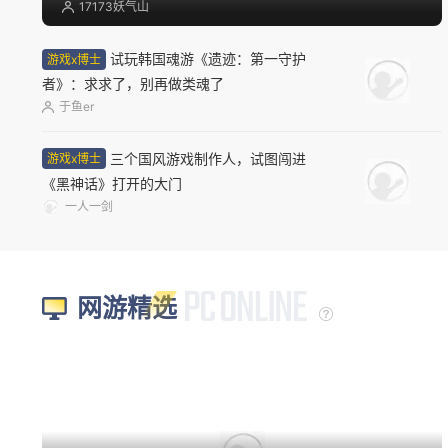
17173妖气山
试玩韩国魂游《遗迹：第一守护
游戏x博士
者》：求求了，别再做类魂了
于鱼er
三个国风游戏制作人，试图闯进
游戏x博士
《黑神话》打开的大门
一人一剑
网游精选