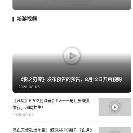
囧图
影游
绅士
MMO
漫谈
新游视频
《影之刃零》发布预告的预告，8月12日开启预购
2026-08-06
《凡应》EP02测试全新PV——与巨兽彼此
依存，和鸣共生！
2026-08-06
混血天使砍爆地狱！超爽ARPG新作《血月》