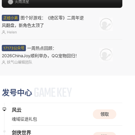
火雨流星
新版本更新
远征
图个好游戏：《绝区零》二周年逆
正经小弟
玄幻
半写实
2.5D
风翻盘，新角色太顶了
Helen
限号删档内测
一周热点回顾：
17173公众号
怪物猎人：旅人
2026ChinaJoy顺利举办，QQ宠物回归！
怪物猎人
动作角色扮演
开放世界
妖气山编辑团队
资料片更新
发号中心
桃花源记2
Q版
休闲
回合
风云
领取
魂域征途礼包
新版本更新
问剑长生
剑侠世界