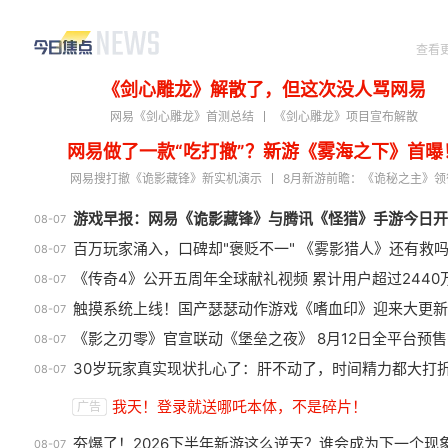
快马江湖
卡厄思梦境
失控进化
遗
零
一盏秋声：锦衣卫
生化危机：安魂曲
古剑
黑
游戏
散人天堂·HOT
上线全图爆
破界飞升版
阎
查看
《剑心雕龙》解散了，但这次没人骂网易
网易《剑心雕龙》首测总结
《剑心雕龙》项目宣布解散
网易做了一款“吃打撤”？新游《雾海之下》首曝
网易搜打撤《诡影藏锋》新实机演示
8月新游前瞻：《诡秘之主》领
游戏早报：网易《诡影藏锋》与腾讯《怪猎》手游今日开
08-07
百万玩家涌入，口碑却"褒贬不一" 《雾影猎人》还有救
08-07
《传奇4》公开五周年全球献礼视频 累计用户超过2440
08-07
触摸系统上线！国产瑟瑟动作游戏《嗜血印》迎来大更新
08-07
《影之刃零》官宣联动《堡垒之夜》 8月12日全平台预售
08-07