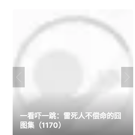
蓝色星原:旅谣
无限大
归环
热门单机
GTA6
红色沙漠
影之刃
页 游
大皇帝
我的世界
权力的
prev
next