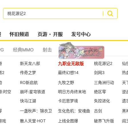
搜索
服
怀旧频道
页游
开服
发号中心
G
经典MMO
射击
策略类
二次元
九职业无敌版
游
新天龙八部
桃花源记2
仙
塔2
传奇之梦
最终幻想14
剑网3
热
动
RO新启航
九牧之野
三角洲行动
天
游:时空
崩坏:星穹铁道
明日方舟终末地
绝区零
逆