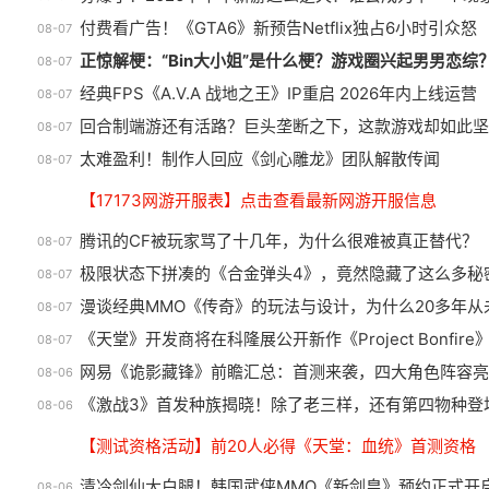
30岁玩家真实现状扎心了：肝不动了，时间精力都大打
08-07
国内横版网游鼻祖，巅峰在线
盘
我天！登录就送哪吒本体，不是碎片！
广告
150万人，三个月赚了1.19亿！
扔
夯爆了！2026下半年新游这么逆天？谁会成为下一个现
08-07
付费看广告！《GTA6》新预告Netflix独占6小时引众怒
08-07
正惊解梗：“Bin大小姐”是什么梗？游戏圈兴起男男恋综
08-07
经典FPS《A.V.A 战地之王》IP重启 2026年内上线运营
08-07
回合制端游还有活路？巨头垄断之下，这款游戏却如此坚
08-07
太难盈利！制作人回应《剑心雕龙》团队解散传闻
08-07
【17173网游开服表】点击查看最新网游开服信息
腾讯的CF被玩家骂了十几年，为什么很难被真正替代？
08-07
极限状态下拼凑的《合金弹头4》，竟然隐藏了这么多秘
08-07
漫谈经典MMO《传奇》的玩法与设计，为什么20多年从
08-07
《天堂》开发商将在科隆展公开新作《Project Bonfire
08-07
网易《诡影藏锋》前瞻汇总：首测来袭，四大角色阵容亮
08-06