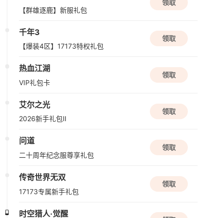
新版本更新
风云
领取
苍翼：混沌效应
魂域征途礼包
动作
闯关
赛博朋克
剑侠世界
领取
【群雄逐鹿】新服礼包
新版本更新
千年3
诺亚传说口袋版
领取
【爆装4区】17173特权礼包
角色扮演
养成
热血江湖
领取
08/14周五
VIP礼包卡
新版本更新
艾尔之光
领取
仙山小农
2026新手礼包Ⅱ
种田
模拟经营
国风
问道
领取
08/15周六
二十周年纪念服尊享礼包