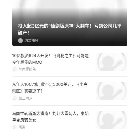
多端精选
投入超3亿元的”仙剑版原神“大翻车！亏到公司几乎
破产！
纳兰抽风
10亿投资624人开发！《诡秘之主》可能是
今年最贵的MMO
萨摩椰奶茶
从年入10亿到月收不足5000美元，《尘白
禁区》真要凉了？
禁止啃月