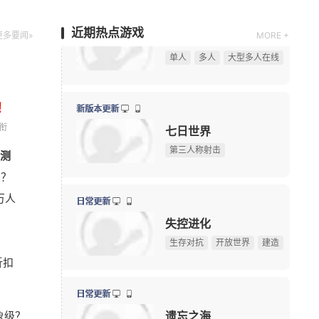
忘之海
诡秘之主
天堂2盟约
飞飞：无限宇宙
神话：悟空
归唐
剑星
湮灭之潮
新版本更新
王沉默
00000氪搜打撤
火影忍者OL
梦回江湖·启动
不思议迷宫
魔幻
益智解谜
2D
近期热点游戏
更多要闻»
MORE +
08/07周五
！
限号删档内测
衔
诡影藏锋
查看
测
暴雪资深作曲家离职，曾创作《魔兽世界》等多款游戏
08-06
搜打撤
中式恐怖
PVP
吗？
《Apex英雄》S30爆料：排位或将新增传奇禁用系统
08-06
万人
《宝可梦》前高管多地厕间偷拍被捕，涉事高管拒不认
08-06
新版本更新
《炉石传说》版本更新：引擎升级，正式终止Win7系
08-06
奥比岛：梦想国度
《完美世界：诸神之战》东方奇遇季今日正式开启
08-06