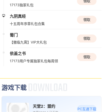
新版本更新
传奇世界无双
领取
QQ炫舞2
17173专属新手礼包
现代
音乐
半Q版
时空猎人·觉醒
领取
17173独家礼包
九阴真经
领取
十五周年序章礼包合集
蜀门
领取
【傲临九霄】VIP大礼包
依盖之书
领取
17173用户专属独家礼包每周领