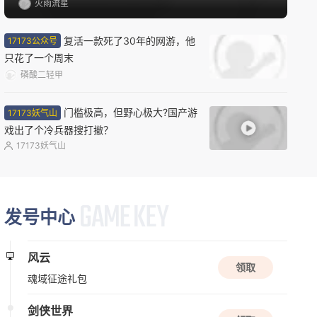
公测
盗墓笔记：启程
我们线下试玩了《控制：共振》：归来仍是新怪谈
解谜
角色扮演
悬疑
天花板？
火雨流星
08/12周三
复活一款死了30年的网游，他
17173公众号
新版本更新
只花了一个周末
原神
磷酸二轻甲
开放世界
二次元
动作
门槛极高，但野心极大?国产游
17173妖气山
戏出了个冷兵器搜打撤？
新版本更新
17173妖气山
三国戏英杰传
三国
战棋
益智
发号中心
08/13周四