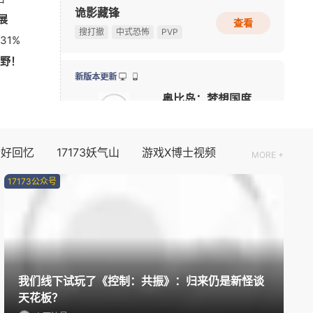
新版本更新
场
游戏早报：九阴新作细节曝光，粉丝自制魔兽即将上线
08-03
问剑长生
【测试资格活动】前20人必得《天堂：血统》首测资格
休闲
放置
国风手游
启
75岁初代“神奇女侠”晒沐浴照 网友感叹颜值冻龄
08-03
展
多图预警！CJ咪咕游戏展台高颜值游戏角色全捕捉
08-02
新版本更新
31%
《永恒之塔2》现场COS精彩回顾，哪一位Cos角色最
08-02
元气骑士
野！
剑网三《鹅鸭杀》联动，金山世游展台被玩家“攻陷”
08-02
动作角色扮演
2D
射击
08/10周一
资料片更新
个好回忆
17173妖气山
游戏X博士视频
MORE +
伏魔传
17173公众号
玄幻
仙侠
08/11周二