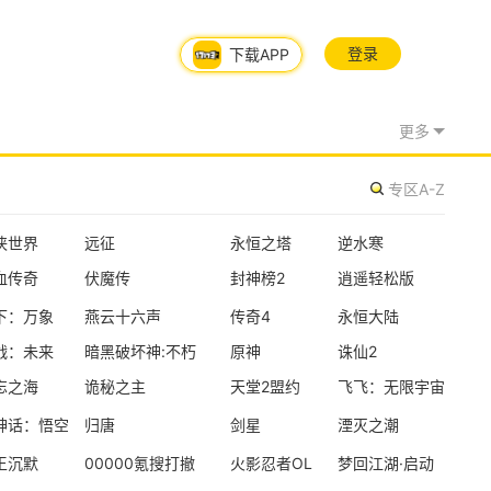
七日世界
第三人称射击
登录
下载APP
日常更新
更多
失控进化
生存对抗
开放世界
建造
日常更新
专区A-Z
遗忘之海
海洋
冒险
RPG
侠世界
远征
永恒之塔
逆水寒
血传奇
伏魔传
封神榜2
逍遥轻松版
新版本更新
下：万象
燕云十六声
传奇4
永恒大陆
大道仙途
战：未来
暗黑破坏神:不朽
原神
诛仙2
修仙
放置
养成