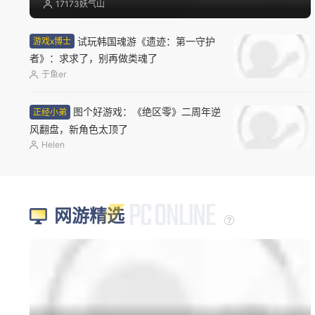
骗钱跑路，辱骂玩家？它为什么被钉在国产游戏耻
辱柱上？
17173妖气山
试玩韩国魂游《遗迹：第一守护
游戏x博士
者》：求求了，别再做类魂了
于鱼er
图个好游戏：《绝区零》二周年逆
正经小弟
风翻盘，新角色太顶了
Helen
网游精选