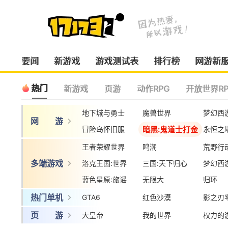
要闻
新游戏
游戏测试表
排行榜
网游新
热门
新游戏
页游
动作RPG
开放世界RP
地下城与勇士
魔兽世界
梦幻西
网 游
暗黑:鬼道士打金
冒险岛怀旧服
永恒之
王者荣耀世界
鸣潮
荒野行
多端游戏
洛克王国:世界
三国:天下归心
梦幻西