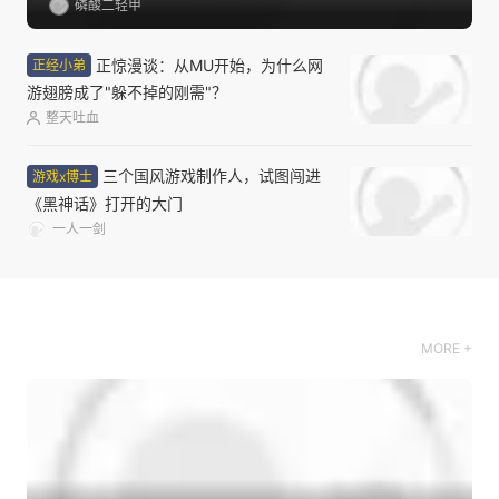
一款不做抽卡不卖武学的手游，怎么就做出了最浓
的武侠味儿
磷酸二轻甲
正惊漫谈：从MU开始，为什么网
正经小弟
游翅膀成了"躲不掉的刚需"？
整天吐血
三个国风游戏制作人，试图闯进
游戏x博士
《黑神话》打开的大门
一人一剑
MORE +