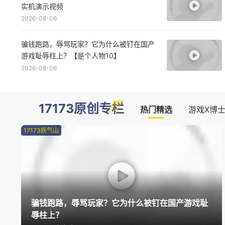
演示
2026-08-07
混血天使砍爆地狱！超爽ARPG新作《血月》
实机演示视频
2026-08-06
骗钱跑路，辱骂玩家？它为什么被钉在国产
游戏耻辱柱上？【是个人物10】
2026-08-06
17173原创专栏
热门精选
游戏X博
17173妖气山