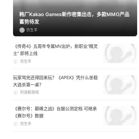
韩厂Kakao Games新作密集出击，多款MMO产品
蓄势待发
仿生羊
《传奇4》五周年专属MV出炉，新职业“精灵
士” 即将上线
仿生羊
玩家骂完还得回来玩？《APEX》凭什么坐稳
大逃杀第一桌？
阿道聊游戏