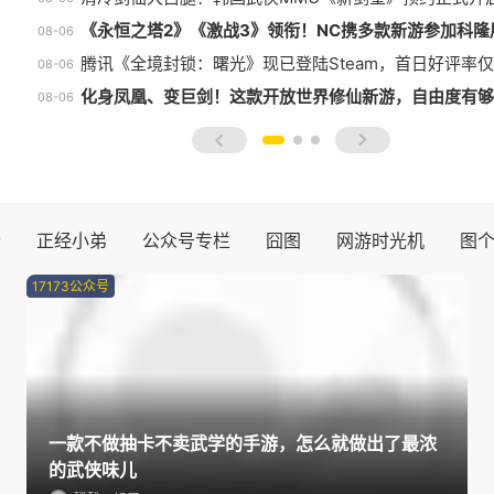
《激战3》首发种族揭晓！除了老三样，还有第四物种登
08-06
【测试资格活动】前20人必得《天堂：血统》首测资格
清冷剑仙大白腿！韩国武侠MMO《新剑皇》预约正式开
08-06
《永恒之塔2》《激战3》领衔！NC携多款新游参加科隆
08-06
腾讯《全境封锁：曙光》现已登陆Steam，首日好评率仅
08-06
化身凤凰、变巨剑！这款开放世界修仙新游，自由度有够
08-06
prev
next
士
正经小弟
公众号专栏
囧图
网游时光机
图
17173公众号