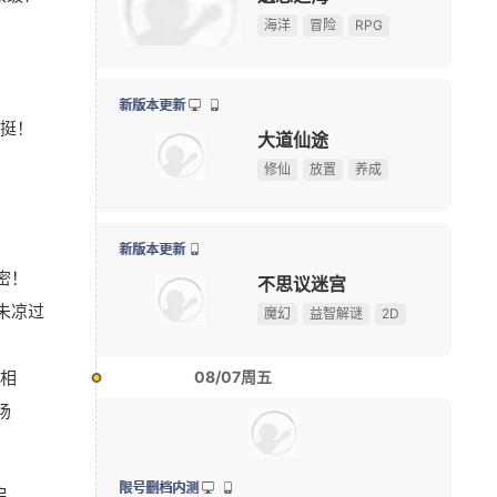
换装
模拟经营
休闲益智
折扣
游戏早报：曝《暗黑4》登陆NS2，国产抗日新作今日
08-06
点8月扎堆上线的影游：玩家想
绅士日
我天！登录就送哪吒本体，不是碎片！
广告
核弹，结果只能谈恋爱？
旧活得
新版本更新
象级？
《三角洲行动》夏季赛即将开赛，换新赛制后会更好看
08-06
远征
绅士日报：冷门国产舰娘游戏新皮纯欲攻势，御姐萝莉
08-05
玄幻
半写实
2.5D
？
《刺客信条》功勋总监回归育碧，执掌系列新项目
08-05
Krafto新作出征科隆展，《绝地求生》衍生FPS全球首
08-05
限号删档内测
挺！
限定手办直接送！上海全新动漫献血屋8月7日开启抽
08-05
怪物猎人：旅人
10大坐骑免费送！《魔兽世界》国服21周年庆典明日开
08-05
怪物猎人
动作角色扮演
开放世界
【17173网游开服表】点击查看最新网游开服信息
游戏早报：腾讯《天堂M》开测，网易《诡影藏锋》新
08-05
资料片更新
密！
《守望先锋》新英雄D.Mon亮相！D.Va昔日队友终于登
08-05
桃花源记2
未凉过
暗黑4国服免费领本体最后一天！原价128元，今晚23:
08-04
Q版
休闲
回合
》
游戏早报：外媒盛赞《抵抗者》 冒险岛怀旧服国际服
08-04
相
俄罗斯大雷美女cos《巫师3》叶奈法！波涛汹涌大方
08-03