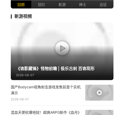
一看吓一跳：雷死人不偿命的囧
图集（1170）
囧图
回忆
影游
绅士
远征
新游视频
《诡影藏锋》怪物前瞻 | 极乐古刹 百诡现形
2026-08-07
国产Bodycam视角射击游戏发售前首个实机