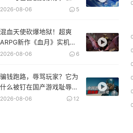
共生！
2026-08-06
5
混血天使砍爆地狱！超爽
ARPG新作《血月》实机演
示视频
2026-08-06
6
骗钱跑路，辱骂玩家？它为
什么被钉在国产游戏耻辱柱
上？【是个人物10】
2026-08-06
12