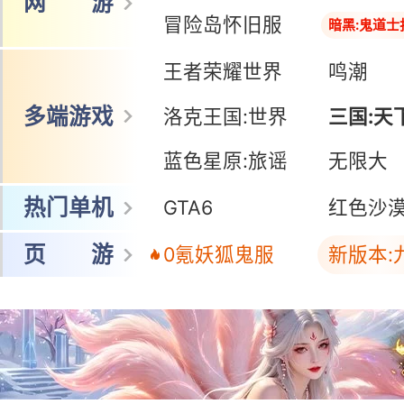
网 游
冒险岛怀旧服
暗黑:鬼道士
王者荣耀世界
鸣潮
多端游戏
洛克王国:世界
三国:天
蓝色星原:旅谣
三国:天
无限大
热门单机
GTA6
红色沙
页 游
0氪妖狐鬼服
新版本: