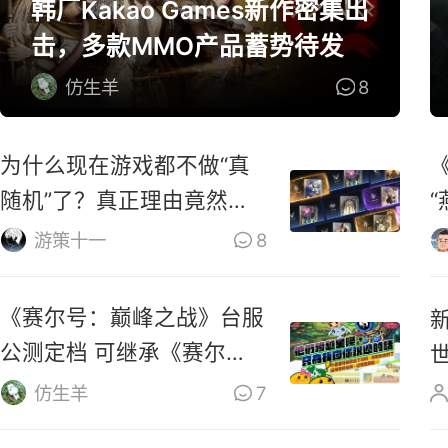
韩厂Kakao Games新作密集出
击，多款MMO产品蓄势待发
仿生羊
8
为什么现在游戏都不做“真
随机”了？真正理由竟然
是……
游策十一
8
《赛尔号：巅峰之战》台服
公测定档 可继承《赛尔
号》数据
仿生羊
7