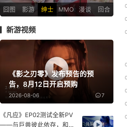
囧图
影游
绅士
MMO
漫谈
回合
新游视频
《影之刃零》发布预告的预
告，8月12日开启预购
2026-08-06
7
《凡应》EP02测试全新PV
——与巨兽彼此依存，和鸣