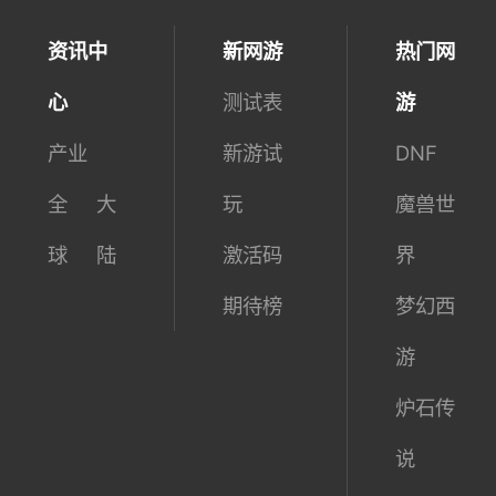
资讯中
新网游
热门网
心
测试表
游
产业
新游试
DNF
全
大
玩
魔兽世
球
陆
激活码
界
期待榜
梦幻西
游
炉石传
说