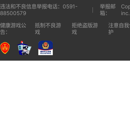
违法和不良信息举报电话：0591-
举报邮
Cop
88500579
箱：
inc
健康游戏公
抵制不良游
拒绝盗版游
注意自我
告：
戏
戏
护