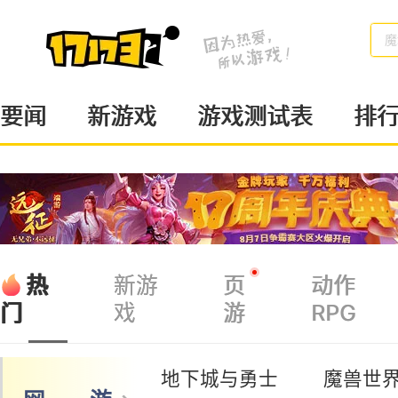
魔
要闻
新游戏
游戏测试表
排
热
新游
页
动作
戏
游
RPG
门
地下城与勇士
魔兽世