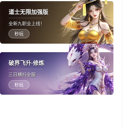
道士无限加强版
全新九职业上线！
秒玩
破界飞升·修炼
三日横扫全服
秒玩