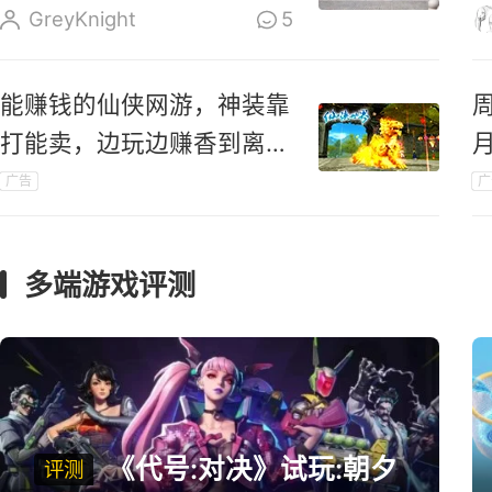
成立
GreyKnight
5
能赚钱的仙侠网游，神装靠
打能卖，边玩边赚香到离
谱！
广告
广
礼
多端游戏评测
《代号:对决》试玩:朝夕
评测