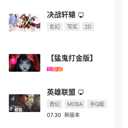
决战轩辕
玄幻
写实
2D
【猛鬼打金版】
立即试玩
英雄联盟
奇幻
MOBA
半Q版
07.30
新版本