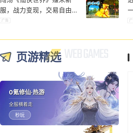
服，战力变现，交易自由，
赚钱不愁！
广告
广
页游精选
0氪修仙·热游
全服横着走
秒玩