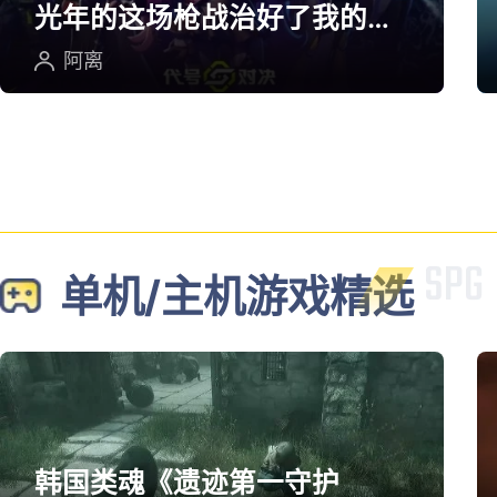
光年的这场枪战治好了我的低
血压
阿离
单机/主机游戏精选
韩国类魂《遗迹第一守护