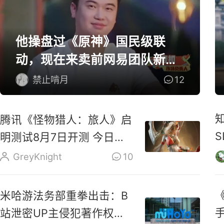
他操盘过《原神》国民级联
动，现在来卖前网易团队新作
了
禁止啃月
12
腾讯《怪物猎人：旅人》启
明测试8月7日开测 今日开
启预载
GreyKnight
10
《
米哈游法务部重拳出击：B
站泄密UP主侵犯著作权罪