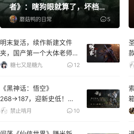
者》：瞎狗眼就算了，坏档算
怎么个事！
蘑菇鸭的日常
5
明末复活，续作新建文件
夹，国产第一个大体老师杀
穿地狱！
糖七又是糖九
12
《黑神话：悟空》
索
268→187，迎新史低！玩
家：卖1000都不贵
禁止啃月
10
闯荡《仙侠世界》赚米新