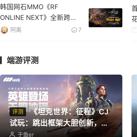
韩国网石MMO《RF
ONLINE NEXT》全新跨服
战区上线
阿离
7
广
端游评测
《坦克世界：征程》CJ
评测
试玩：跳出框架大胆创新，用
英雄射击重塑坦克对战
于鱼er