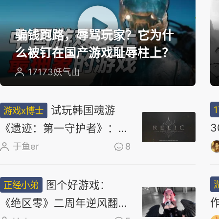
选
骗钱跑路，辱骂玩家？它为什
么被钉在国产游戏耻辱柱上？
17173妖气山
试玩韩国魂游
游戏x博士
《遗迹：第一守护者》：求
求了，别再做类魂了
于鱼er
8
图个好游戏：
正经小弟
《绝区零》二周年逆风翻