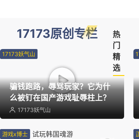
17173原创专栏
热
门
17173妖气山
精
选
骗钱跑路，辱骂玩家？它为什
么被钉在国产游戏耻辱柱上？
17173妖气山
试玩韩国魂游
游戏x博士