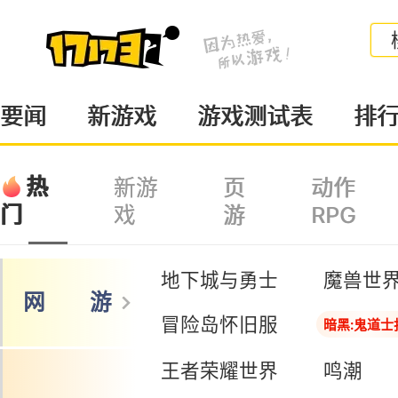
要闻
新游戏
游戏测试表
排
热
新游
页
动作
戏
游
RPG
门
地下城与勇士
魔兽世
网 游
冒险岛怀旧服
暗黑:鬼道士
王者荣耀世界
鸣潮