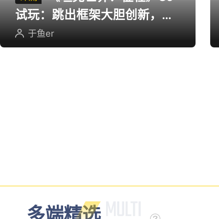
试玩：跳出框架大胆创新，用
英雄射击重塑坦克对战
于鱼er
多端精选