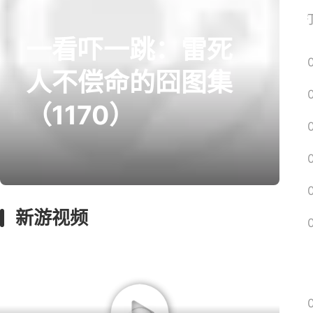
网易搜
一看吓一跳：雷死
prev
next
人不偿命的囧图集
（1170）
囧图
回忆
影游
绅士
远征
新游视频