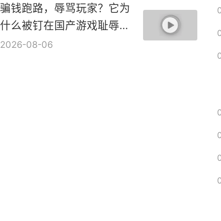
骗钱跑路，辱骂玩家？它为
什么被钉在国产游戏耻辱柱
上？【是个人物10】
2026-08-06