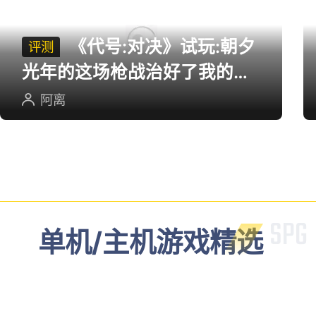
《代号:对决》试玩:朝夕
评测
光年的这场枪战治好了我的低
血压
阿离
单机/主机游戏精选