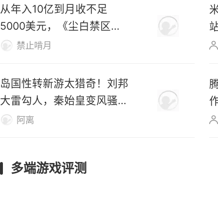
从年入10亿到月收不足
5000美元，《尘白禁区》
真要凉了？
禁止啃月
岛国性转新游太猎奇！刘邦
大雷勾人，秦始皇变风骚美
女
阿离
多端游戏评测