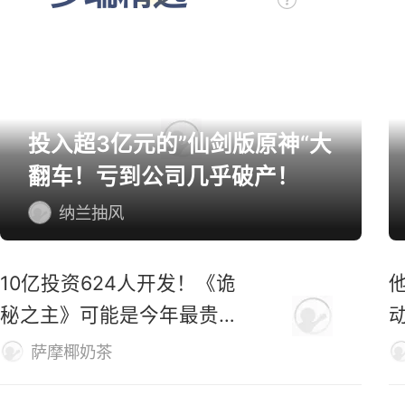
投入超3亿元的”仙剑版原神“大
翻车！亏到公司几乎破产！
纳兰抽风
10亿投资624人开发！《诡
秘之主》可能是今年最贵的
MMO
萨摩椰奶茶