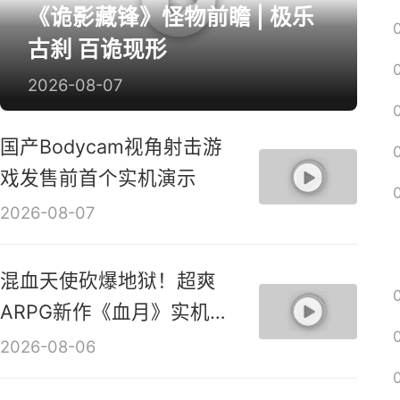
《诡影藏锋》怪物前瞻 | 极乐
古刹 百诡现形
2026-08-07
国产Bodycam视角射击游
戏发售前首个实机演示
2026-08-07
混血天使砍爆地狱！超爽
ARPG新作《血月》实机演
示视频
2026-08-06