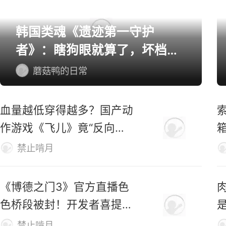
韩国类魂《遗迹第一守护
者》：瞎狗眼就算了，坏档算
怎么个事！
蘑菇鸭的日常
血量越低穿得越多？国产动
索
作游戏《飞儿》竟“反向爆
衣”
禁止啃月
《博德之门3》官方直播色
色桥段被封！开发者喜提荣
誉勋章
禁止啃月